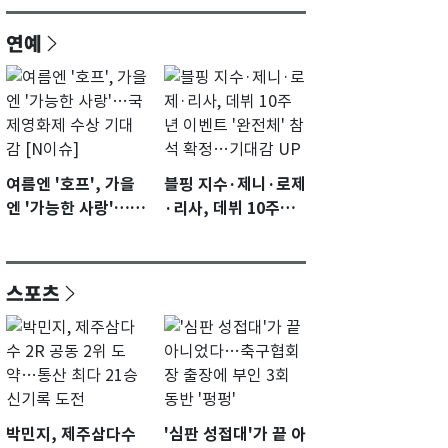
연예
여름엔 '호프', 가을
블핑 지수·제니·로제
엔 '가능한 사랑'…국
·리사, 데뷔 10주년
제영화제 수상 기대
이벤트 '완전체' 참석
감 [N이슈]
확정…기대감 UP
스포츠
박민지, 제주삼다수
'심판 성접대'가 끝 아