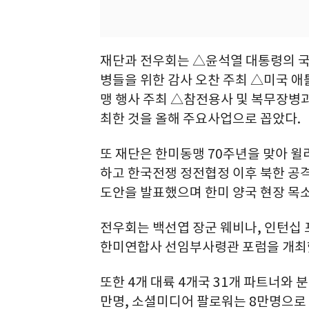
재단과 전우회는 △윤석열 대통령의 
병들을 위한 감사 오찬 주최 △미국 
맹 행사 주최 △참전용사 및 복무장병과
최한 것을 올해 주요사업으로 꼽았다.
또 재단은 한미동맹 70주년을 맞아 윌
하고 한국전쟁 정전협정 이후 북한 공
도안을 발표했으며 한미 양국 현장 목소리를
전우회는 백선엽 장군 웨비나, 인턴십
한미연합사 선임부사령관 포럼을 개최
또한 4개 대륙 4개국 31개 파트너와
만명, 소셜미디어 팔로워는 8만명으로