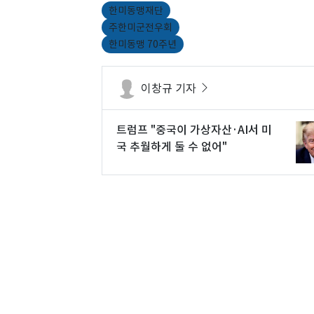
한미동맹재단
주한미군전우회
한미동맹 70주년
이창규 기자
트럼프 "중국이 가상자산·AI서 미
국 추월하게 둘 수 없어"