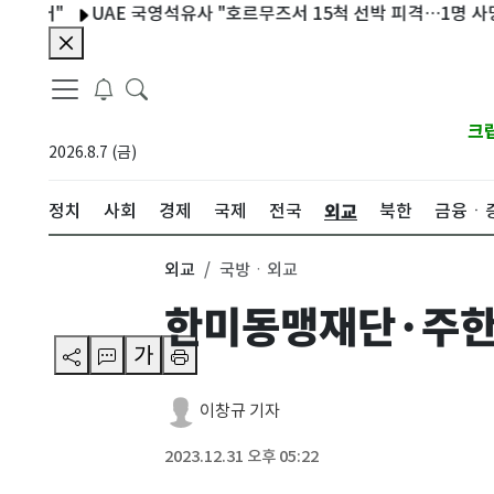
"
UAE 국영석유사 "호르무즈서 15척 선박 피격…1명 사망·20명
크
2026.8.7 (금)
외교
정치
사회
경제
국제
전국
북한
금융ㆍ
외교
국방ㆍ외교
한미동맹재단·주한미
가
이창규 기자
2023.12.31 오후 05:22