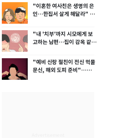
"이혼한 여사친은 생명의 은
인…한집서 살게 해달라" 남
편 요구에 '절망'
"내 '치부'까지 시모에게 보
고하는 남편…집이 감옥 같
다" 아내 고통
"예비 신랑 절친이 전신 먹물
문신, 해외 도피 준비"…예비
신부 '혼란'