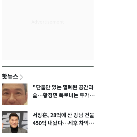
핫뉴스
"단둘만 있는 밀폐된 공간과
술…황정민 폭로녀는 두가지
에 집착했다"
서장훈, 28억에 산 강남 건물
450억 내놨다…세후 차익
280억 '잭팟'