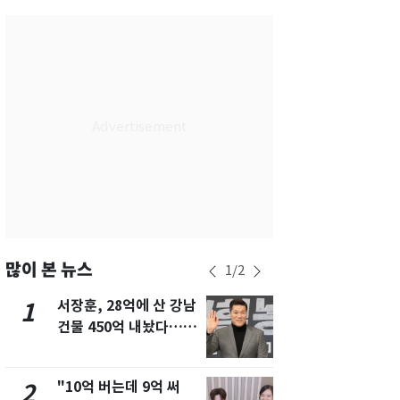
서울
30
℃
부산
28
℃
대구
29
℃
인천
30
℃
광주
29
℃
대전
27
℃
울산
28
℃
강릉
25
℃
많이 본 뉴스
1
/
2
제주
28
℃
서장훈, 28억에 산 강남
13호 태풍 '
1
6
건물 450억 내놨다…세
키나와·가고
후 차익 280억 '잭팟'
근…26만명
"10억 버는데 9억 써
"캐리비안 
2
7