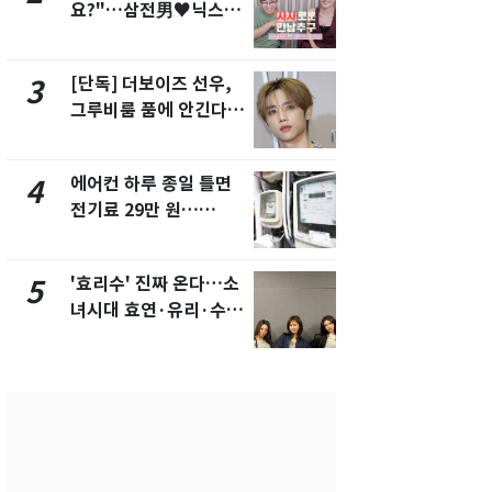
요?"…삼전男♥닉스女
의실에 남자
3:3 단체소개팅 예능 화
요"…경찰 
제
[단독] 더보이즈 선우,
[단독]중수
3
8
그루비룸 품에 안긴다…
수사관 경력
앳에어리어와 전속계약
진…법무사·
택' 유지
에어컨 하루 종일 틀면
전남광주 화
4
9
전기료 29만 원…
교통사고로 
450kWh 넘으면 '요금
지…6명 부
폭탄'
'효리수' 진짜 온다…소
축구협회, 
5
10
녀시대 효연·유리·수영
들 10여명 대
유닛 출격 [N이슈]
대' 의혹…
픽 예선 등