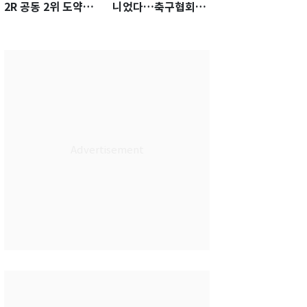
2R 공동 2위 도약…
니었다…축구협회장
통산 최다 21승 신기
출장에 부인 3회 동반
록 도전
'펑펑'