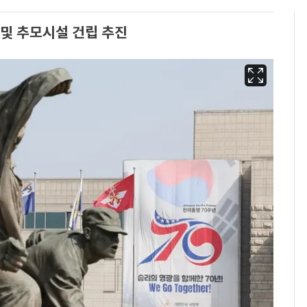
 및 추모시설 건립 추진
13호 태풍 '돌핀' 日오
6
키나와·가고시마현 접
근…26만명 대피령
"캐리비안 베이 여자 탈
7