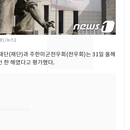
의실에 남자가 있어
요"…경찰 수사
[단독]중수청 가는 검찰
8
수사관 경력 합산 추
진…법무사·집행관 '혜
) /뉴스1
택' 유지
전남광주 화정역 인근서
9
맹재단(재단)과 주한미군전우회(전우회)는 31일 올해
교통사고로 40대 심정
인 한 해였다고 평가했다.
지…6명 부상
축구협회, 외국인 심판
10
들 10여명 대상 '성 접
대' 의혹…월드컵·올림
픽 예선 등