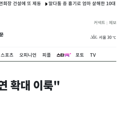
건설에 또 제동
말다툼 중 흉기로 엄마 살해한 10대 아들…현행범
커넥트
제보
|
제주
28
℃
문
서울
30
℃
부산
28
℃
스포츠
오피니언
피플
포토
TV
대구
29
℃
인천
30
℃
 확대 이룩"
광주
29
℃
대전
27
℃
울산
28
℃
강릉
25
℃
제주
28
℃