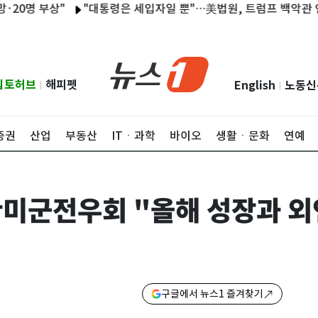
 부상"
"대통령은 세입자일 뿐"…美법원, 트럼프 백악관 연회장 
립토허브
해피펫
English
노동신
|
|
증권
산업
부동산
ITㆍ과학
바이오
생활ㆍ문화
연예
군전우회 "올해 성장과 외연
구글에서 뉴스1 즐겨찾기