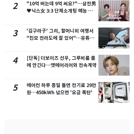
"10억 버는데 9억 써요?"…삼전男
2
♥닉스女 3:3 단체소개팅 예능 화
제
'김구라子' 그리, 할머니외 여행서
3
"친모 전라도에 잘 있어"…유튜브
서 언급
[단독] 더보이즈 선우, 그루비룸 품
4
에 안긴다…앳에어리어와 전속계약
에어컨 하루 종일 틀면 전기료 29만
5
원…450kWh 넘으면 '요금 폭탄'