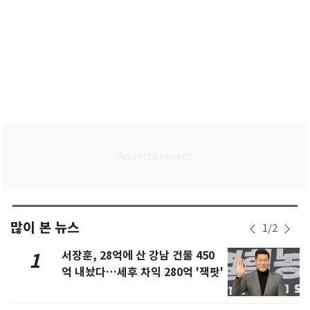
많이 본 뉴스
1
/
2
서장훈, 28억에 산 강남 건물 450
1
억 내놨다…세후 차익 280억 '잭팟'