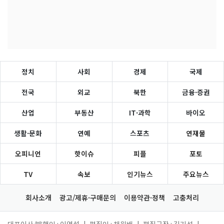
정치
사회
경제
국제
전국
외교
북한
금융·증권
산업
부동산
IT·과학
바이오
생활·문화
연예
스포츠
연재물
오피니언
핫이슈
피플
포토
TV
속보
인기뉴스
주요뉴스
회사소개
광고/제휴·구매문의
이용약관·정책
고충처리