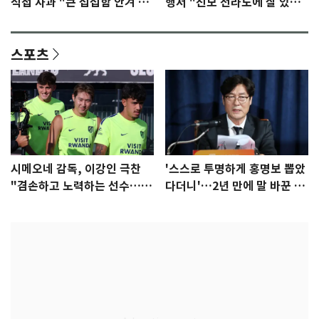
직접 사과 "큰 섭섭함 안겨 미
행서 "친모 전라도에 잘 있
안"
어"…유튜브서 언급
스포츠
시메오네 감독, 이강인 극찬
'스스로 투명하게 홍명보 뽑았
"겸손하고 노력하는 선수…좋
다더니'…2년 만에 말 바꾼 이
은 첫인상"
임생