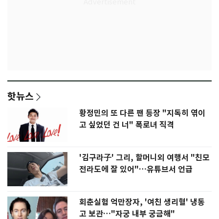
핫뉴스
황정민의 또 다른 팬 등장 "지독히 엮이
고 싶었던 건 너" 폭로녀 직격
'김구라子' 그리, 할머니외 여행서 "친모
전라도에 잘 있어"…유튜브서 언급
회춘실험 억만장자, '여친 생리혈' 냉동
고 보관…"자궁 내부 궁금해"