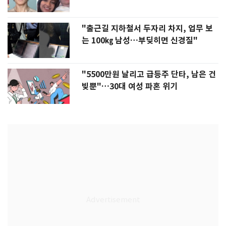
"출근길 지하철서 두자리 차지, 업무 보
는 100㎏ 남성…부딪히면 신경질"
"5500만원 날리고 급등주 단타, 남은 건
빚뿐"…30대 여성 파혼 위기