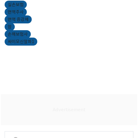
실손보험
면역주사
면역 증강제
암
손해보험사
싸이모신알파1