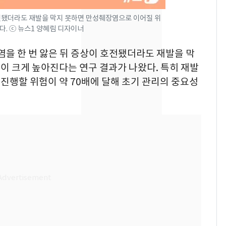
속…전국 곳곳 비 [오늘
날씨]
전됐더라도 재발을 막지 못하면 만성췌장염으로 이어질 위
다. ⓒ 뉴스1 양혜림 디자이너
[단독] 경찰, '김부장'
8
제작사 회장 수사…자본
염을 한 번 앓은 뒤 증상이 호전됐더라도 재발을 막
시장법 위반 의혹
이 크게 높아진다는 연구 결과가 나왔다. 특히 재발
진행할 위험이 약 70배에 달해 초기 관리의 중요성
[단독]중수청 가는 검찰
9
수사관 경력 합산 추
진…법무사·집행관 '혜
택' 유지
전남광주 화정역 인근서
10
교통사고로 40대 심정
지…6명 부상