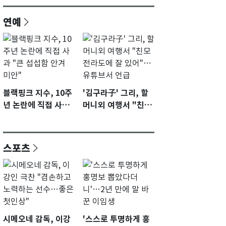
연예
블랙핑크 지수, 10주
'김구라子' 그리, 할
년 논란에 직접 사과
머니외 여행서 "친모
"큰 섭섭함 안겨 미
전라도에 잘 있어"…
안"
유튜브서 언급
스포츠
시메오네 감독, 이강
'스스로 투명하게 홍