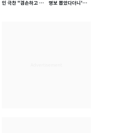
인 극찬 "겸손하고 노
명보 뽑았다더니'…2
력하는 선수…좋은
년 만에 말 바꾼 이임
첫인상"
생