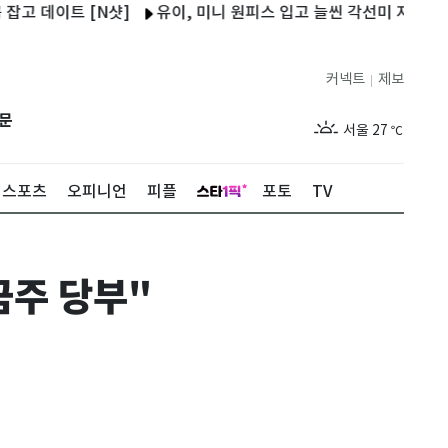
데이트 [N샷]
유이, 미니 원피스 입고 늘씬 각선미 자랑…근황 공개
커넥트
제보
|
제주
29
℃
문
서울
27
℃
부산
29
℃
스포츠
오피니언
피플
포토
TV
대구
29
℃
인천
29
℃
금주 당부"
광주
28
℃
대전
28
℃
울산
28
℃
강릉
21
℃
제주
29
℃