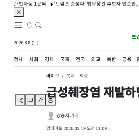
5곳·반자동 1곳씩
'트럼프 충성파' 법무장관 후보자 인준안, 美 상
크
2026.8.8 (토)
정치
사회
경제
국제
전국
외교
북한
금융ㆍ
바이오
복지ㆍ의료
급성췌장염 재발하면
가
강승지 기자
업데이트 2026.05.19 오전 11:09