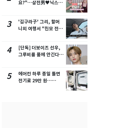
요?"…삼전男♥닉스女
속…전국 곳곳
3:3 단체소개팅 예능 화
날씨]
제
'김구라子' 그리, 할머
[단독] 경찰,
3
8
니외 여행서 "친모 전라
제작사 회장
도에 잘 있어"…유튜브
시장법 위반
서 언급
[단독] 더보이즈 선우,
[단독]중수
4
9
그루비룸 품에 안긴다…
수사관 경력
앳에어리어와 전속계약
진…법무사·
택' 유지
에어컨 하루 종일 틀면
전남광주 화
5
10
전기료 29만 원…
교통사고로 
450kWh 넘으면 '요금
지…6명 부
폭탄'