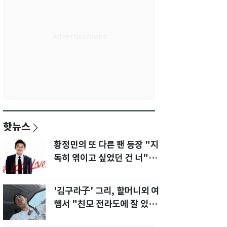
핫뉴스
황정민의 또 다른 팬 등장 "지
독히 엮이고 싶었던 건 너" 폭
로녀 직격
'김구라子' 그리, 할머니외 여
행서 "친모 전라도에 잘 있
어"…유튜브서 언급