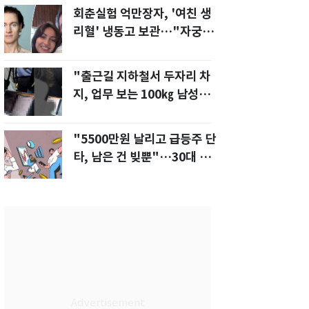
회춘실험 억만장자, '여친 생
리혈' 냉동고 보관…"자궁 내
부 궁금해"
"출근길 지하철서 두자리 차
지, 업무 보는 100㎏ 남성…
부딪히면 신경질"
"5500만원 날리고 급등주 단
타, 남은 건 빚뿐"…30대 여
성 파혼 위기