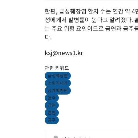
한편, 급성췌장염 환자 수는 연간 약 4만
성에게서 발병률이 높다고 알려졌다. 
는 주요 위험 요인이므로 금연과 금주
다.
ksj@news1.kr
관련 키워드
급성췌장염
소화기내과
상계백병원
음주
금연
흡연
금주