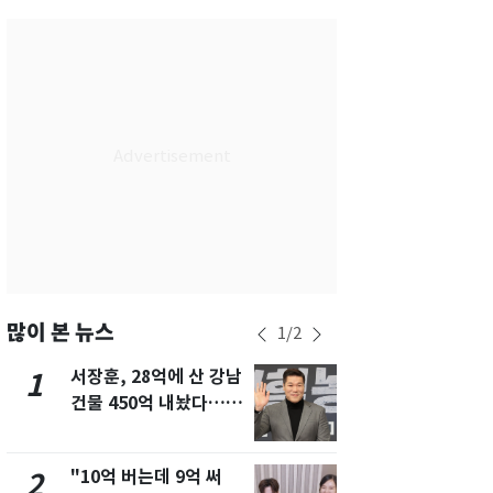
서울
27
℃
부산
29
℃
대구
29
℃
인천
29
℃
광주
28
℃
대전
28
℃
울산
28
℃
강릉
21
℃
많이 본 뉴스
1
/
2
제주
29
℃
서장훈, 28억에 산 강남
13호 태풍 '
1
6
건물 450억 내놨다…세
키나와·가고
후 차익 280억 '잭팟'
근…26만명
"10억 버는데 9억 써
낮 최고 37
2
7