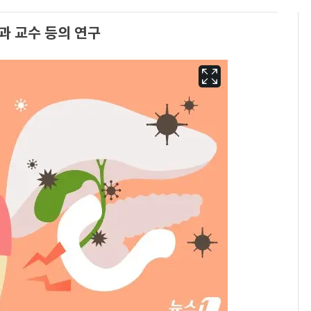
과 교수 등의 연구
13호 태풍 '돌핀' 日오
6
키나와·가고시마현 접
근…26만명 대피령
낮 최고 37도 폭염 계
7