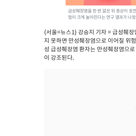
급성췌장염을 한 번 앓은 뒤 증상이 호
험이 크게 높아진다는 연구 결과가 나왔
(서울=뉴스1) 강승지 기자 = 급성췌장
지 못하면 만성췌장염으로 이어질 위험
성 급성췌장염 환자는 만성췌장염으로 
이 강조된다.