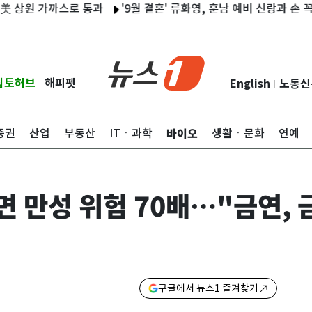
원 가까스로 통과
'9월 결혼' 류화영, 훈남 예비 신랑과 손 꼭 잡고 
립토허브
해피펫
English
노동신
|
|
바이오
증권
산업
부동산
ITㆍ과학
생활ㆍ문화
연예
 만성 위험 70배…"금연, 
구글에서 뉴스1 즐겨찾기