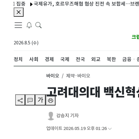
 집중
국제유가, 호르무즈해협 협상 진전 속 보합세…브렌트유 7
크
2026.8.5 (수)
정치
사회
경제
국제
전국
외교
북한
금융ㆍ
바이오
제약·바이오
고려대의대 백신혁신
가
강승지 기자
업데이트 2026.05.19 오후 01:26