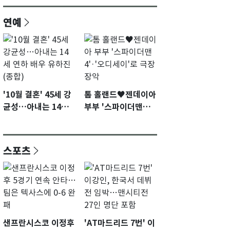
연예
'10월 결혼' 45세 강
톰 홀랜드♥젠데이아
균성…아내는 14세
부부 '스파이더맨
연하 배우 유하진(종
4'·'오디세이'로 극장
합)
장악
스포츠
샌프란시스코 이정후
'AT마드리드 7번' 이