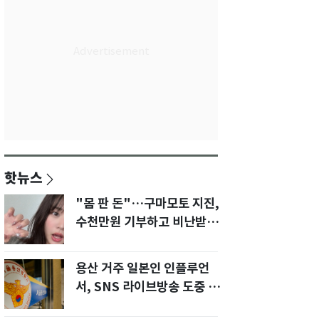
핫뉴스
"몸 판 돈"…구마모토 지진,
수천만원 기부하고 비난받은
성인물 배우
용산 거주 일본인 인플루언
서, SNS 라이브방송 도중 사
망