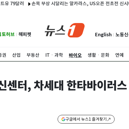
9달러
손목 부상 시달리는 알카라스, US오픈 전초전 신시내티 오
립토허브
해피펫
English
노동신
|
|
바이오
증권
산업
부동산
ITㆍ과학
생활ㆍ문화
연예
센터, 차세대 한타바이러스 
구글에서 뉴스1 즐겨찾기