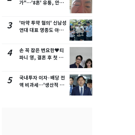
가"…'8혼' 유퉁, 안면
추미애 경기지
마비 근황 유튜브서 공
비상 상황' 
개
'마약 투약 혐의' 신남성
용산 거주 
3
8
연대 대표 영종도 아파
루언서, SN
트서 숨진 채 발견
송 도중 사망
손 꼭 잡은 변요한♥티
삼성전자·S
4
9
파니 영, 결혼 후 첫 부
"주주 환원 
부동반 데이트 '화제'
확대할 것" 
국내투자 이자·배당 전
시가 46억 
5
10
액 비과세…'생산적 금
세 2배…'
융 ISA' 신설
택·초고가'
합)