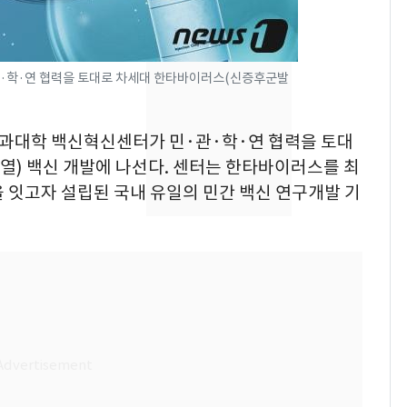
추미애 경기지사, '재정
비상 상황' 선언
용산 거주 일본인 인플
8
·학·연 협력을 토대로 차세대 한타바이러스(신증후군발
루언서, SNS 라이브방
송 도중 사망
 의과대학 백신혁신센터가 민·관·학·연 협력을 토대
삼성전자·SK하이닉스
9
) 백신 개발에 나선다. 센터는 한타바이러스를 최
"주주 환원 의미 있게
 잇고자 설립된 국내 유일의 민간 백신 연구개발 기
확대할 것" 약속
시가 46억 넘으면 종부
10
세 2배…'비거주·다주
택·초고가' 정조준(종
합)