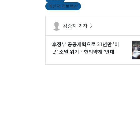
메신저 리보핵산
강승지 기자
李정부 공공개혁으로 21년만 '이
곳' 소멸 위기…한의약계 '반대'