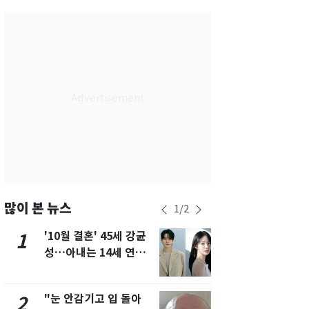
서울
30
℃
부산
27
℃
대구
30
℃
인천
32
℃
광주
28
℃
대전
28
℃
울산
28
℃
강릉
27
℃
많이 본 뉴스
1
/
2
제주
27
℃
'10월 결혼' 45세 강균
경기 광주 
1
6
성…아내는 14세 연하
서 40대 女 
배우 유하진(종합)
견…시신 옆엔
"눈 안감기고 입 돌아
"사실상 부
2
7