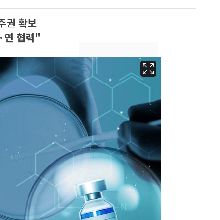
주권 확보
·연 협력"
경기 광주 아파트 화단
6
서 40대 女 숨진 채 발
견…시신 옆엔 '이불'
"사실상 부도 상태"…
7