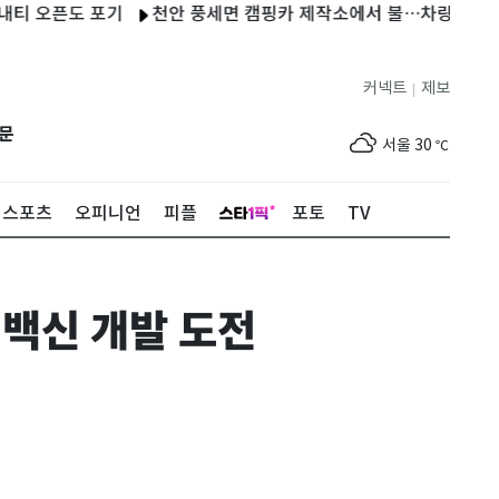
픈도 포기
천안 풍세면 캠핑카 제작소에서 불…차량 8대 등 소실
커넥트
제보
|
제주
27
℃
문
서울
30
℃
부산
27
℃
스포츠
오피니언
피플
포토
TV
대구
30
℃
인천
32
℃
백신 개발 도전
광주
28
℃
대전
28
℃
울산
28
℃
강릉
27
℃
제주
27
℃