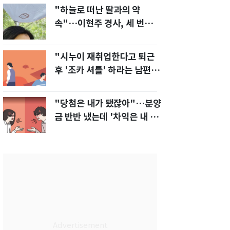
"하늘로 떠난 딸과의 약
속"…이현주 경사, 세 번째
모발 기부
"시누이 재취업한다고 퇴근
후 '조카 셔틀' 하라는 남편…
이게 맞나요?"
"당첨은 내가 됐잖아"…분양
금 반반 냈는데 '차익은 내 몫'
주장한 남편