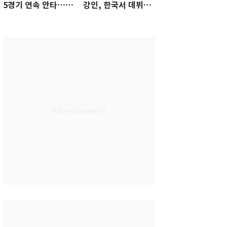
5경기 연속 안타…팀
강인, 한국서 데뷔전
은 텍사스에 0-6 완패
임박…맨시티전 27
인 명단 포함