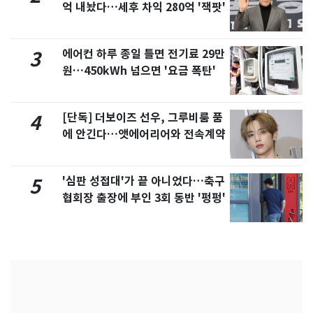
억 내놨다…세후 차익 280억 '잭팟'
에어컨 하루 종일 틀면 전기료 29만
3
원…450kWh 넘으면 '요금 폭탄'
[단독] 더보이즈 선우, 그루비룸 품
4
에 안긴다…앳에어리어와 전속계약
'심판 성접대'가 끝 아니었다…축구
5
협회장 출장에 부인 3회 동반 '펑펑'