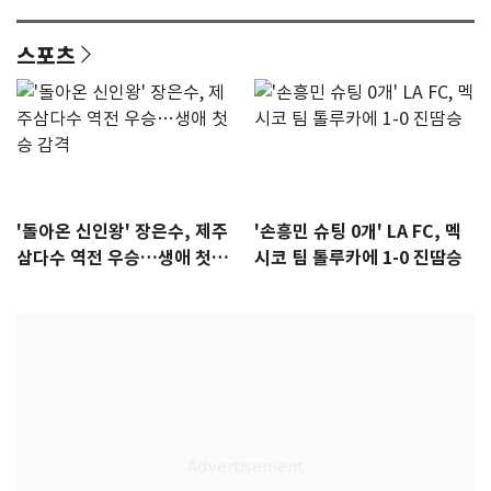
격 [N샷]
량·키치
스포츠
'돌아온 신인왕' 장은수, 제주
'손흥민 슈팅 0개' LA FC, 멕
삼다수 역전 우승…생애 첫승
시코 팀 톨루카에 1-0 진땀승
감격