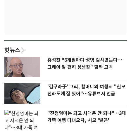
핫뉴스
홍석천 "6개월마다 성병 검사받는다…
그래야 맘 편히 성생활" 깜짝 고백
'김구라子' 그리, 할머니외 여행서 "친모
전라도에 잘 있어"…유튜브서 언급
"친정엄마는 되고 시댁은 안 되냐"…3대
가족 여행 다녀오자, 시모 '발끈'