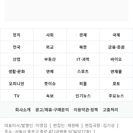
정치
사회
경제
국제
전국
외교
북한
금융·증권
산업
부동산
IT·과학
바이오
생활·문화
연예
스포츠
연재물
오피니언
핫이슈
피플
포토
TV
속보
인기뉴스
주요뉴스
회사소개
광고/제휴·구매문의
이용약관·정책
고충처리
대표이사/발행인 : 이영섭
|
편집인 : 채원배
|
편집국장 : 김기성
|
주소 : 서울시 종로구 종로 47 (공평동,SC빌딩17층)
|