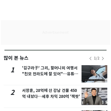
많이 본 뉴스
1
/
2
'김구라子' 그리, 할머니외 여행서
1
"친모 전라도에 잘 있어"…유튜브
서 언급
서장훈, 28억에 산 강남 건물 450
2
억 내놨다…세후 차익 280억 '잭팟'