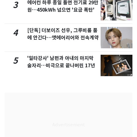
에어컨 하루 종일 틀면 전기료 29만
3
원…450kWh 넘으면 '요금 폭탄'
[단독] 더보이즈 선우, 그루비룸 품
4
에 안긴다…앳에어리어와 전속계약
'일타강사' 남편과 아내의 마지막
5
술자리…비극으로 끝나버린 17년