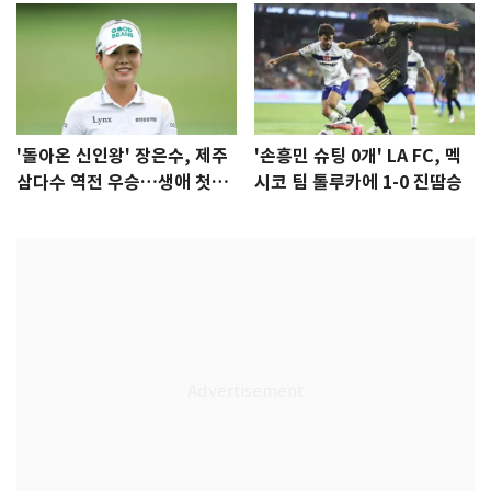
'돌아온 신인왕' 장은수, 제주
'손흥민 슈팅 0개' LA FC, 멕
삼다수 역전 우승…생애 첫승
시코 팀 톨루카에 1-0 진땀승
감격