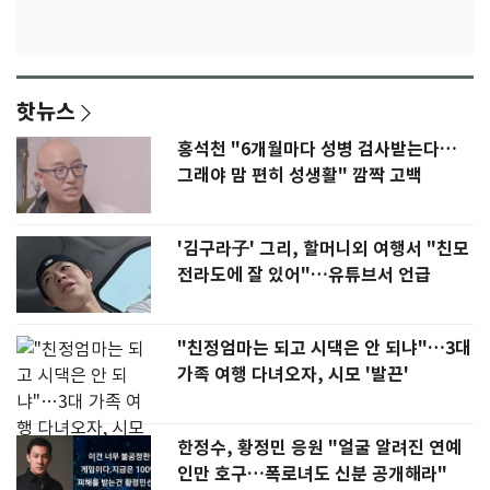
핫뉴스
홍석천 "6개월마다 성병 검사받는다…
그래야 맘 편히 성생활" 깜짝 고백
'김구라子' 그리, 할머니외 여행서 "친모
전라도에 잘 있어"…유튜브서 언급
"친정엄마는 되고 시댁은 안 되냐"…3대
가족 여행 다녀오자, 시모 '발끈'
한정수, 황정민 응원 "얼굴 알려진 연예
인만 호구…폭로녀도 신분 공개해라"