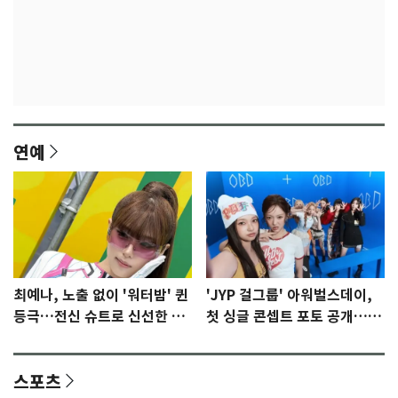
연예
최예나, 노출 없이 '워터밤' 퀸
'JYP 걸그룹' 아워벌스데이,
등극…전신 슈트로 신선한 충
첫 싱글 콘셉트 포토 공개…청
격 [N샷]
량·키치
스포츠