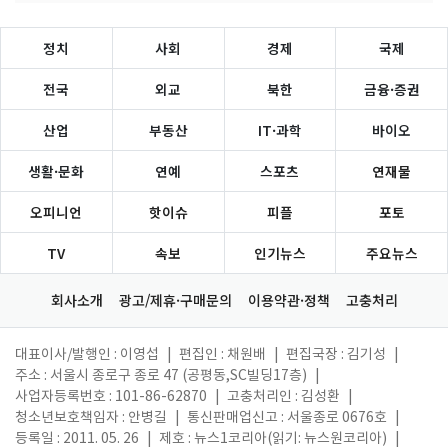
정치
사회
경제
국제
전국
외교
북한
금융·증권
산업
부동산
IT·과학
바이오
생활·문화
연예
스포츠
연재물
오피니언
핫이슈
피플
포토
TV
속보
인기뉴스
주요뉴스
회사소개
광고/제휴·구매문의
이용약관·정책
고충처리
대표이사/발행인 : 이영섭
|
편집인 : 채원배
|
편집국장 : 김기성
|
주소 : 서울시 종로구 종로 47 (공평동,SC빌딩17층)
|
사업자등록번호 : 101-86-62870
|
고충처리인 : 김성환
|
청소년보호책임자 : 안병길
|
통신판매업신고 : 서울종로 0676호
|
등록일 : 2011. 05. 26
|
제호 : 뉴스1코리아(읽기: 뉴스원코리아)
|