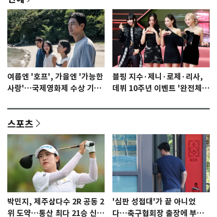
여름엔 '호프', 가을엔 '가능한
블핑 지수·제니·로제·리사,
사랑'…국제영화제 수상 기대
데뷔 10주년 이벤트 '완전체'
감 [N이슈]
참석 확정…기대감 UP
스포츠
박민지, 제주삼다수 2R 공동 2
'심판 성접대'가 끝 아니었
위 도약…통산 최다 21승 신기
다…축구협회장 출장에 부인