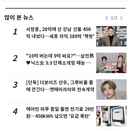
많이 본 뉴스
1
/
2
서장훈, 28억에 산 강남 건물 450
1
억 내놨다…세후 차익 280억 '잭팟'
"10억 버는데 9억 써요?"…삼전男
2
♥닉스女 3:3 단체소개팅 예능 화
제
[단독] 더보이즈 선우, 그루비룸 품
3
에 안긴다…앳에어리어와 전속계약
에어컨 하루 종일 틀면 전기료 29만
4
원…450kWh 넘으면 '요금 폭탄'