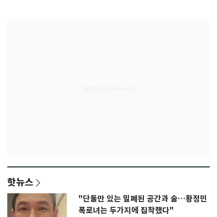
록 도전
3회 동반 '펑펑'
핫뉴스
"단둘만 있는 밀폐된 공간과 술…황정민
폭로녀는 두가지에 집착했다"