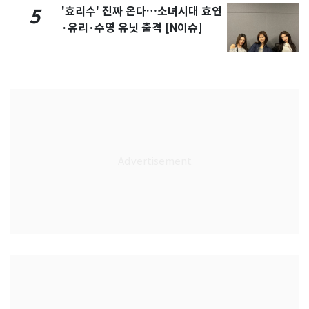
'효리수' 진짜 온다…소녀시대 효연
5
·유리·수영 유닛 출격 [N이슈]