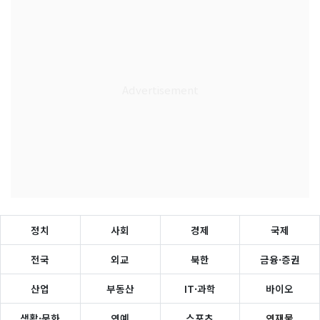
정치
사회
경제
국제
전국
외교
북한
금융·증권
산업
부동산
IT·과학
바이오
생활·문화
연예
스포츠
연재물