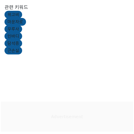
관련 키워드
위고비
마운자로
우루사
인바디
담석증
근손실