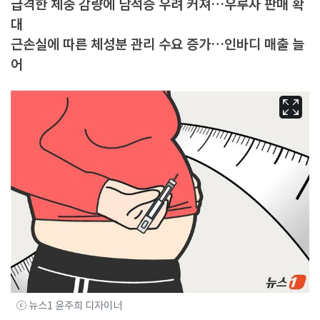
급격한 체중 감량에 담석증 우려 커져…우루사 판매 확
대
근손실에 따른 체성분 관리 수요 증가…인바디 매출 늘
어
ⓒ 뉴스1 윤주희 디자이너