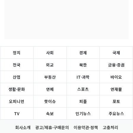
정치
사회
경제
국제
전국
외교
북한
금융·증권
산업
부동산
IT·과학
바이오
생활·문화
연예
스포츠
연재물
오피니언
핫이슈
피플
포토
TV
속보
인기뉴스
주요뉴스
회사소개
광고/제휴·구매문의
이용약관·정책
고충처리