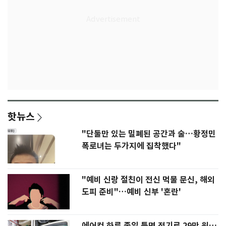
핫뉴스
"단둘만 있는 밀폐된 공간과 술…황정민
폭로녀는 두가지에 집착했다"
"예비 신랑 절친이 전신 먹물 문신, 해외
도피 준비"…예비 신부 '혼란'
에어컨 하루 종일 틀면 전기료 29만 원…