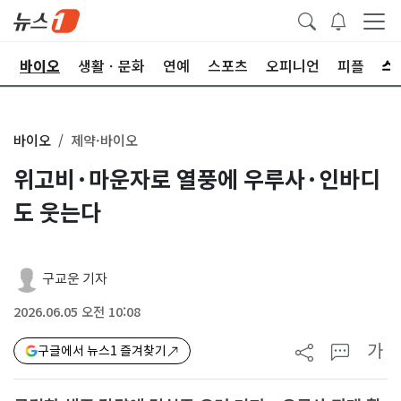
학
바이오
생활ㆍ문화
연예
스포츠
오피니언
피플
바이오
제약·바이오
위고비·마운자로 열풍에 우루사·인바디
도 웃는다
구교운 기자
2026.06.05 오전 10:08
가
구글에서 뉴스1 즐겨찾기