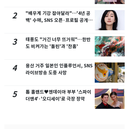
제
"배우계 기강 잡아달라"…'4년 공
2
백' 수애, SNS 오픈·프로필 공개
화제
태풍도 "거긴 너무 뜨거워"…한반
3
도 비켜가는 '돌핀'과 '찬홈'
용산 거주 일본인 인플루언서, SNS
4
라이브방송 도중 사망
톰 홀랜드♥젠데이아 부부 '스파이
5
더맨4'·'오디세이'로 극장 장악