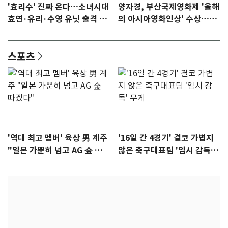
'효리수' 진짜 온다…소녀시대
양자경, 부산국제영화제 '올해
효연·유리·수영 유닛 출격 [N
의 아시아영화인상' 수상…15
이슈]
년만에 부산 온다
스포츠
'역대 최고 멤버' 육상 男 계주
'16일 간 4경기' 결코 가볍지
"일본 가뿐히 넘고 AG 金 따겠
않은 축구대표팀 '임시 감독'
다"
무게