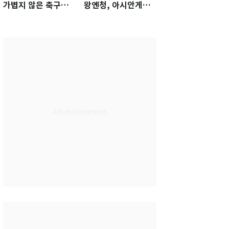
가볍지 않은 축구대
왕옌청, 아시안게임
표팀 '임시 감독' 무게
서 한국전 '표적 등판'
가능성