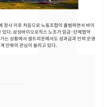
"주주 환원 의미 있게
확대할 것" 약속
태풍도 "거긴 너무 뜨거
8
워"…한반도 비켜가는
온에 창사 이후 처음으로 노동조합이 출범하면서 바이
'돌핀'과 '찬홈'
고 있다. 삼성바이오로직스 노조가 임금·단체협약
어가는 상황에서 셀트리온에서도 성과급과 인력 운영
"하늘로 떠난 딸과의 약
9
계 안팎의 관심이 쏠리고 있다.
속"…이현주 경사, 세
번째 모발 기부
[단독] 아내 가출하자
10
성매매 여성 부르고 영
아 때려 살해한 친부, 중
형