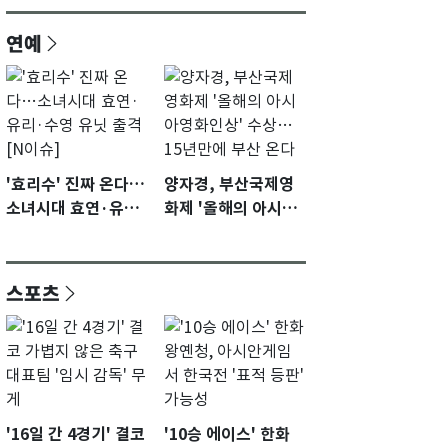
연예
'효리수' 진짜 온다…
양자경, 부산국제영
소녀시대 효연·유리·
화제 '올해의 아시아
수영 유닛 출격 [N이
영화인상' 수상…15
슈]
년만에 부산 온다
스포츠
'16일 간 4경기' 결코
'10승 에이스' 한화