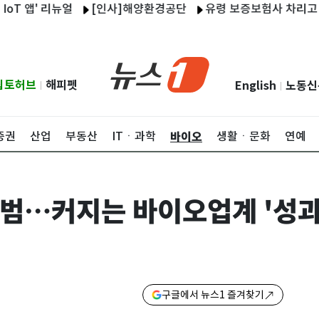
앱' 리뉴얼
[인사]해양환경공단
유령 보증보험사 차리고 2000억
립토허브
해피펫
English
노동신
|
|
바이오
증권
산업
부동산
ITㆍ과학
생활ㆍ문화
연예
범…커지는 바이오업계 '성과
구글에서 뉴스1 즐겨찾기