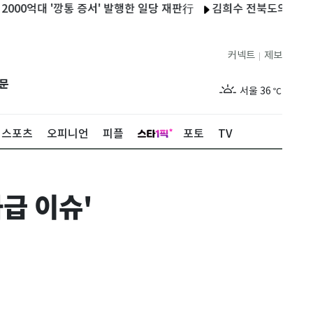
대 '깡통 증서' 발행한 일당 재판行
김희수 전북도의장, 구징치 
커넥트
제보
|
제주
31
℃
문
서울
36
℃
부산
33
℃
스포츠
오피니언
피플
포토
TV
대구
37
℃
인천
35
℃
급 이슈'
광주
34
℃
대전
36
℃
울산
32
℃
강릉
31
℃
제주
31
℃