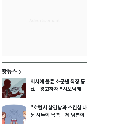
핫뉴스
회사에 불륜 소문낸 직장 동
료…경고하자 "사모님께도
말씀드리겠다"
"호텔서 상간남과 스킨십 나
눈 시누이 목격…제 남편이
입 다물라 하네요"