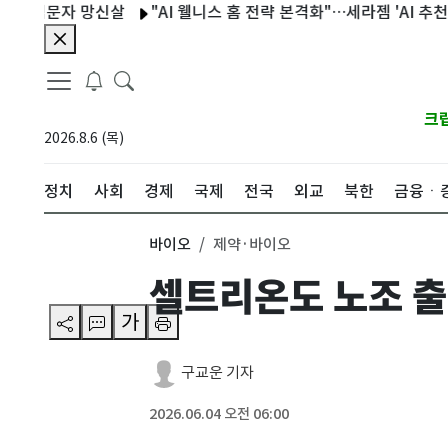
적문자 망신살
"AI 웰니스 홈 전략 본격화"…세라젬 'AI 추천 IoT 
크
2026.8.6 (목)
정치
사회
경제
국제
전국
외교
북한
금융ㆍ
바이오
제약·바이오
셀트리온도 노조 출
가
구교운 기자
2026.06.04 오전 06:00