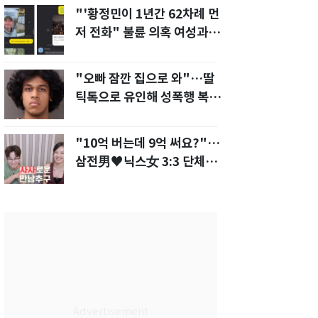
"'황정민이 1년간 62차례 먼
저 전화" 불륜 의혹 여성과의
통화내역 공개
"오빠 잠깐 집으로 와"…딸
틱톡으로 유인해 성폭행 복수
한 아빠
"10억 버는데 9억 써요?"…
삼전男♥닉스女 3:3 단체소
개팅 예능 화제