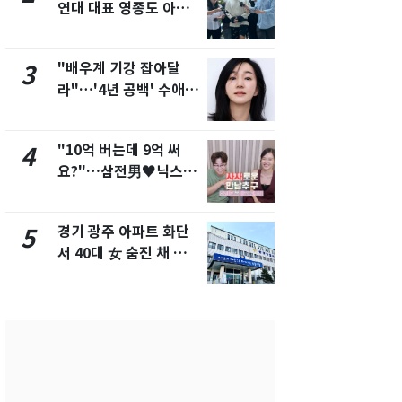
연대 대표 영종도 아파
"주주 환원 
트서 숨진 채 발견
확대할 것" 
"배우계 기강 잡아달
태풍도 "거
3
8
라"…'4년 공백' 수애,
워"…한반도
SNS 오픈·프로필 공개
'돌핀'과 '찬
화제
"10억 버는데 9억 써
"하늘로 떠
4
9
요?"…삼전男♥닉스女
속"…이현주
3:3 단체소개팅 예능 화
번째 모발 
제
경기 광주 아파트 화단
[단독] 아내
5
10
서 40대 女 숨진 채 발
성매매 여성
견…시신 옆엔 '이불'
아 때려 살해
형