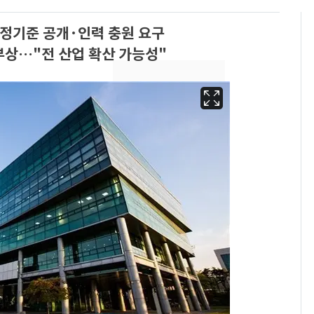
산정기준 공개·인력 충원 요구
부상…"전 산업 확산 가능성"
용산 거주 일본인 인플
6
루언서, SNS 라이브방
송 도중 사망
삼성전자·SK하이닉스
7