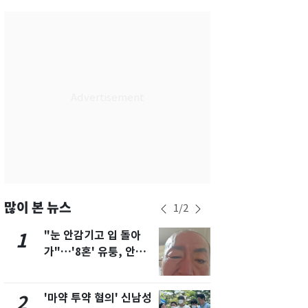
서울
36
℃
부산
33
℃
대구
37
℃
인천
35
℃
광주
34
℃
대전
36
℃
울산
32
℃
강릉
31
℃
많이 본 뉴스
1
/
2
제주
31
℃
"눈 안감기고 입 돌아
용산 거주 
1
6
가"…'8혼' 유퉁, 안면
루언서, SN
마비 근황 유튜브서 공
송 도중 사망
개
'마약 투약 혐의' 신남성
삼성전자·S
2
7