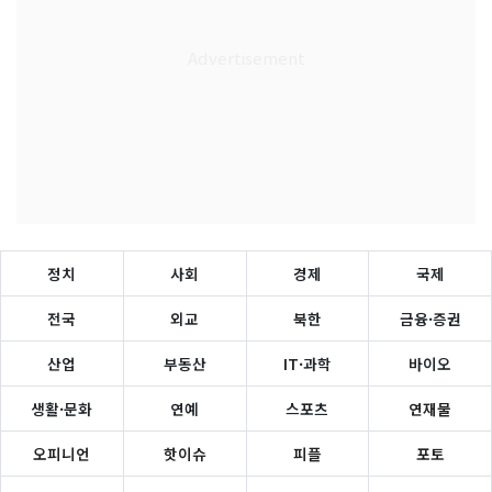
정치
사회
경제
국제
전국
외교
북한
금융·증권
산업
부동산
IT·과학
바이오
생활·문화
연예
스포츠
연재물
오피니언
핫이슈
피플
포토