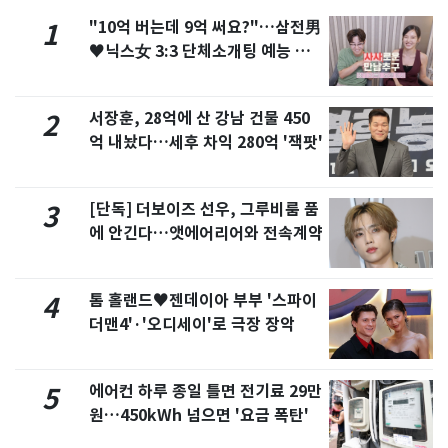
"10억 버는데 9억 써요?"…삼전男
1
♥닉스女 3:3 단체소개팅 예능 화
제
서장훈, 28억에 산 강남 건물 450
2
억 내놨다…세후 차익 280억 '잭팟'
[단독] 더보이즈 선우, 그루비룸 품
3
에 안긴다…앳에어리어와 전속계약
톰 홀랜드♥젠데이아 부부 '스파이
4
더맨4'·'오디세이'로 극장 장악
에어컨 하루 종일 틀면 전기료 29만
5
원…450kWh 넘으면 '요금 폭탄'