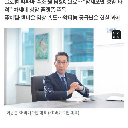
글로벌 빅파마 수조 원 M&A 완료…"암세포만 정밀 타
격" 차세대 항암 플랫폼 주목
퓨쳐켐·셀비온 임상 속도…악티늄 공급난은 현실 과제
이동훈 SK바이오팜 대표.(SK바이오팜 대표)