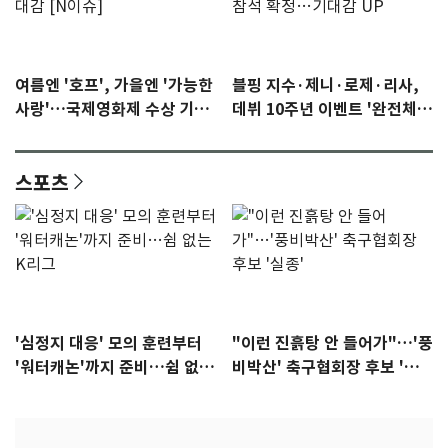
여름엔 '호프', 가을엔 '가능한
블핑 지수·제니·로제·리사,
사랑'…국제영화제 수상 기대
데뷔 10주년 이벤트 '완전체'
감 [N이슈]
참석 확정…기대감 UP
스포츠
'심정지 대응' 모의 훈련부터
"이런 진흙탕 안 들어가"…'풍
'워터캐논'까지 준비…쉼 없는
비박산' 축구협회장 후보 '실
K리그
종'