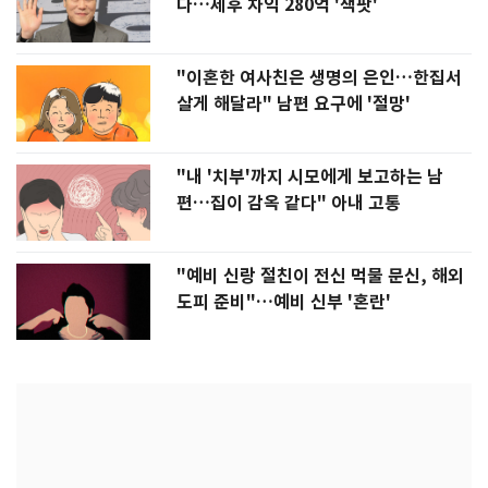
다…세후 차익 280억 '잭팟'
"이혼한 여사친은 생명의 은인…한집서
살게 해달라" 남편 요구에 '절망'
"내 '치부'까지 시모에게 보고하는 남
편…집이 감옥 같다" 아내 고통
"예비 신랑 절친이 전신 먹물 문신, 해외
도피 준비"…예비 신부 '혼란'