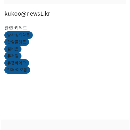
kukoo@news1.kr
관련 키워드
방사성의약품
항암플랫폼
셀비온
퓨쳐켐
듀켑바이오
SK바이오팜