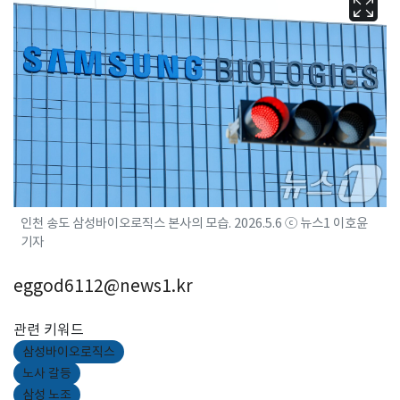
인천 송도 삼성바이오로직스 본사의 모습. 2026.5.6 ⓒ 뉴스1 이호윤
기자
eggod6112@news1.kr
관련 키워드
삼성바이오로직스
노사 갈등
삼성 노조