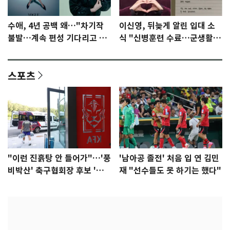
수애, 4년 공백 왜…"차기작
이신영, 뒤늦게 알린 입대 소
불발…계속 편성 기다리고 있
식 "신병훈련 수료…군생활
다"
집중"
스포츠
"이런 진흙탕 안 들어가"…'풍
'남아공 졸전' 처음 입 연 김민
비박산' 축구협회장 후보 '실
재 "선수들도 못 하기는 했다"
종'