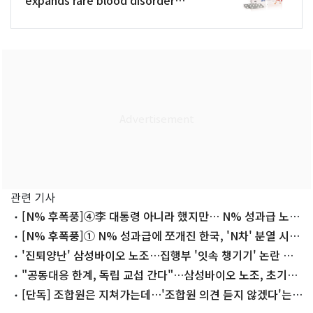
portfolio
관련 기사
[N% 후폭풍]④李 대통령 아니라 했지만… N% 성과급 노사
'동상이몽'
[N% 후폭풍]① N% 성과급에 쪼개진 한국, 'N차' 분열 시작
됐다
'진퇴양난' 삼성바이오 노조…집행부 '잇속 챙기기' 논란 등
동력 저하
"공동대응 한계, 독립 교섭 간다"…삼성바이오 노조, 초기업
노조와 결별
[단독] 조합원은 지쳐가는데…'조합원 의견 듣지 않겠다'는