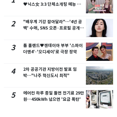
1
♥닉스女 3:3 단체소개팅 예능 화
제
"배우계 기강 잡아달라"…'4년 공
2
백' 수애, SNS 오픈·프로필 공개
화제
톰 홀랜드♥젠데이아 부부 '스파이
3
더맨4'·'오디세이'로 극장 장악
2차 공공기관 지방이전 발표 임
4
박…"나주 혁신도시 최적"
에어컨 하루 종일 틀면 전기료 29만
5
원…450kWh 넘으면 '요금 폭탄'