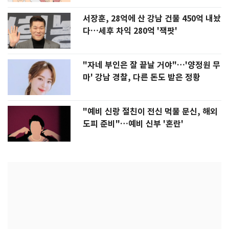
서장훈, 28억에 산 강남 건물 450억 내놨
다…세후 차익 280억 '잭팟'
"자네 부인은 잘 끝날 거야"…'양정원 무
마' 강남 경찰, 다른 돈도 받은 정황
"예비 신랑 절친이 전신 먹물 문신, 해외
도피 준비"…예비 신부 '혼란'