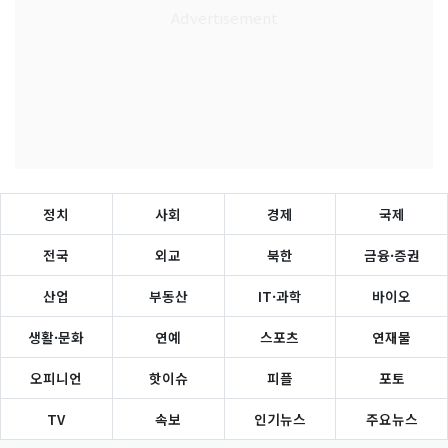
정치
사회
경제
국제
전국
외교
북한
금융·증권
산업
부동산
IT·과학
바이오
생활·문화
연예
스포츠
연재물
오피니언
핫이슈
피플
포토
TV
속보
인기뉴스
주요뉴스