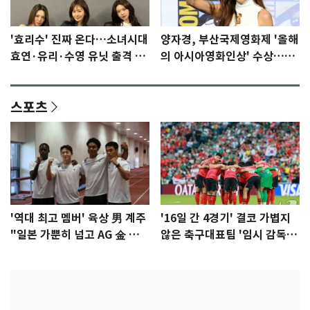
'효리수' 진짜 온다…소녀시대
양자경, 부산국제영화제 '올해
효연·유리·수영 유닛 출격 [N
의 아시아영화인상' 수상…15
이슈]
년만에 부산 온다
스포츠
'역대 최고 멤버' 육상 男 계주
'16일 간 4경기' 결코 가볍지
"일본 가뿐히 넘고 AG 金 따겠
않은 축구대표팀 '임시 감독'
다"
무게