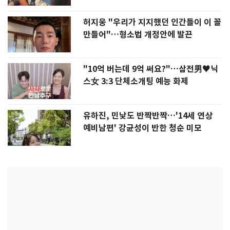
허지웅 "우리가 지지했던 인간들이 이 꼴
만들어"…형소법 개정안에 발끈
"10억 버는데 9억 써요?"…삼전男♥닉
스女 3:3 단체소개팅 예능 화제
유하진, 민낯도 반짝반짝…'14세 연상
예비남편' 강균성이 반한 청순 미모