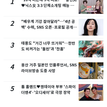
1
♥닉스女 3:3 단체소개팅 예능 화
제
"배우계 기강 잡아달라"…'4년 공
2
백' 수애, SNS 오픈·프로필 공개
화제
태풍도 "거긴 너무 뜨거워"…한반
3
도 비켜가는 '돌핀'과 '찬홈'
용산 거주 일본인 인플루언서, SNS
4
라이브방송 도중 사망
톰 홀랜드♥젠데이아 부부 '스파이
5
더맨4'·'오디세이'로 극장 장악