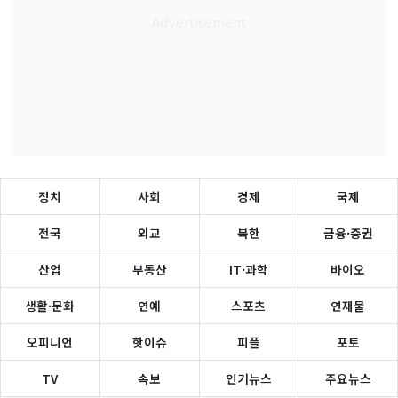
정치
사회
경제
국제
전국
외교
북한
금융·증권
산업
부동산
IT·과학
바이오
생활·문화
연예
스포츠
연재물
오피니언
핫이슈
피플
포토
TV
속보
인기뉴스
주요뉴스