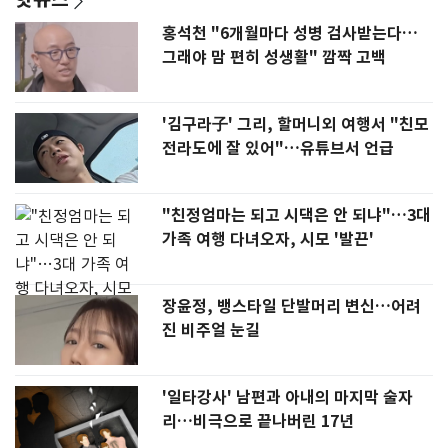
홍석천 "6개월마다 성병 검사받는다…
그래야 맘 편히 성생활" 깜짝 고백
'김구라子' 그리, 할머니외 여행서 "친모
전라도에 잘 있어"…유튜브서 언급
"친정엄마는 되고 시댁은 안 되냐"…3대
가족 여행 다녀오자, 시모 '발끈'
장윤정, 뱅스타일 단발머리 변신…어려
진 비주얼 눈길
'일타강사' 남편과 아내의 마지막 술자
리…비극으로 끝나버린 17년