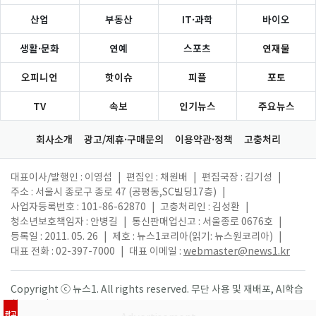
산업
부동산
IT·과학
바이오
생활·문화
연예
스포츠
연재물
오피니언
핫이슈
피플
포토
TV
속보
인기뉴스
주요뉴스
회사소개
광고/제휴·구매문의
이용약관·정책
고충처리
대표이사/발행인 : 이영섭
|
편집인 : 채원배
|
편집국장 : 김기성
|
주소 : 서울시 종로구 종로 47 (공평동,SC빌딩17층)
|
사업자등록번호 : 101-86-62870
|
고충처리인 : 김성환
|
청소년보호책임자 : 안병길
|
통신판매업신고 : 서울종로 0676호
|
등록일 : 2011. 05. 26
|
제호 : 뉴스1코리아(읽기: 뉴스원코리아)
|
대표 전화 : 02-397-7000
|
대표 이메일 :
webmaster@news1.kr
Copyright ⓒ 뉴스1. All rights reserved. 무단 사용 및 재배포, AI학습
활용 금지.
광고