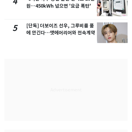
4
원…450kWh 넘으면 '요금 폭탄'
[단독] 더보이즈 선우, 그루비룸 품
5
에 안긴다…앳에어리어와 전속계약