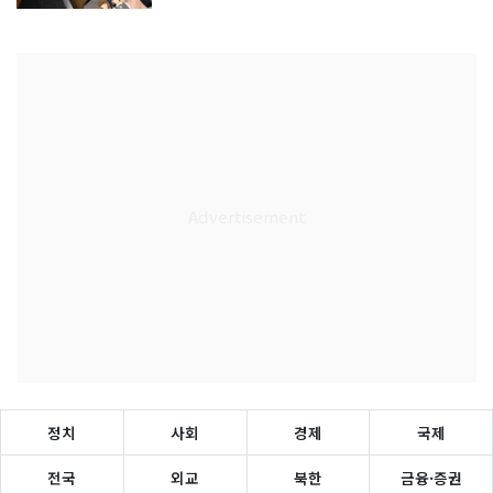
정치
사회
경제
국제
전국
외교
북한
금융·증권