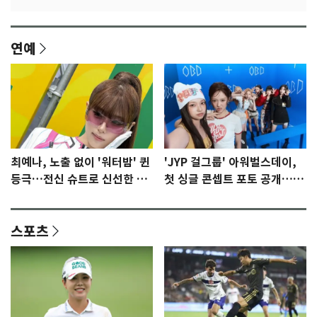
연예
최예나, 노출 없이 '워터밤' 퀸
'JYP 걸그룹' 아워벌스데이,
등극…전신 슈트로 신선한 충
첫 싱글 콘셉트 포토 공개…청
격 [N샷]
량·키치
스포츠