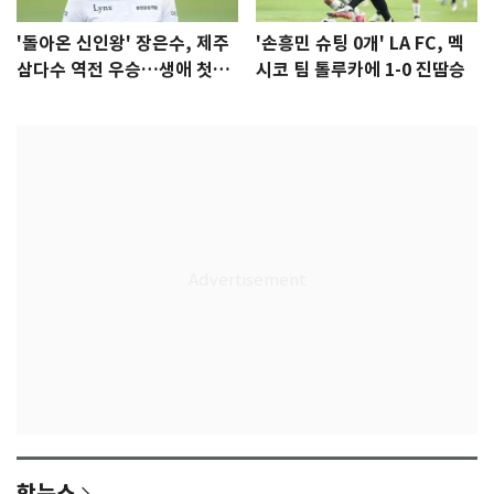
'돌아온 신인왕' 장은수, 제주
'손흥민 슈팅 0개' LA FC, 멕
삼다수 역전 우승…생애 첫승
시코 팀 톨루카에 1-0 진땀승
감격
핫뉴스