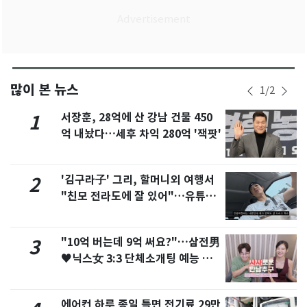
많이 본 뉴스
1
/
2
서장훈, 28억에 산 강남 건물 450
1
억 내놨다…세후 차익 280억 '잭팟'
'김구라子' 그리, 할머니외 여행서
2
"친모 전라도에 잘 있어"…유튜브
서 언급
"10억 버는데 9억 써요?"…삼전男
3
♥닉스女 3:3 단체소개팅 예능 화
제
에어컨 하루 종일 틀면 전기료 29만