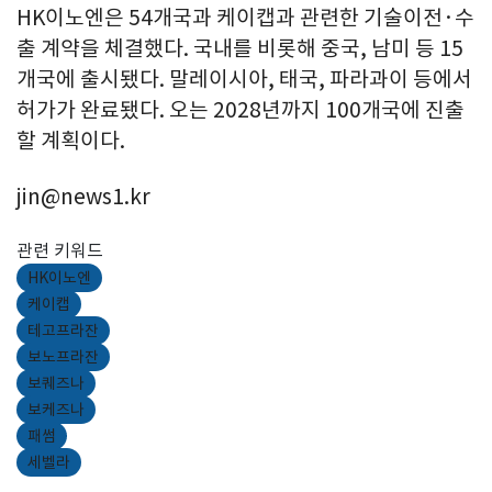
HK이노엔은 54개국과 케이캡과 관련한 기술이전·수
출 계약을 체결했다. 국내를 비롯해 중국, 남미 등 15
개국에 출시됐다. 말레이시아, 태국, 파라과이 등에서
허가가 완료됐다. 오는 2028년까지 100개국에 진출
할 계획이다.
jin@news1.kr
관련 키워드
HK이노엔
케이캡
테고프라잔
보노프라잔
보퀘즈나
보케즈나
패썸
세벨라