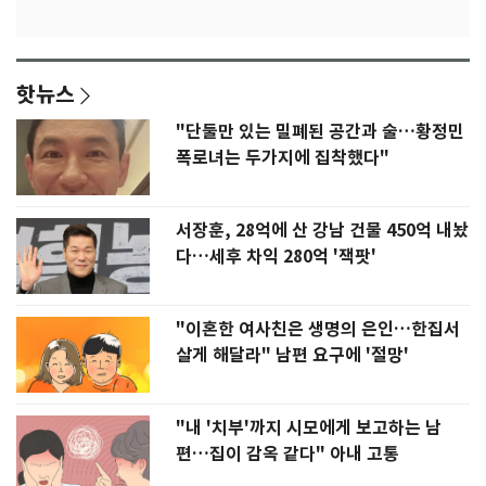
핫뉴스
"단둘만 있는 밀폐된 공간과 술…황정민
폭로녀는 두가지에 집착했다"
서장훈, 28억에 산 강남 건물 450억 내놨
다…세후 차익 280억 '잭팟'
"이혼한 여사친은 생명의 은인…한집서
살게 해달라" 남편 요구에 '절망'
"내 '치부'까지 시모에게 보고하는 남
편…집이 감옥 같다" 아내 고통