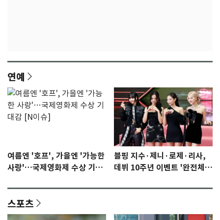
연예
여름엔 '호프', 가을엔 '가능한
블핑 지수·제니·로제·리사,
사랑'…국제영화제 수상 기대
데뷔 10주년 이벤트 '완전체'
감 [N이슈]
참석 확정…기대감 UP
스포츠