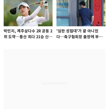
박민지, 제주삼다수 2R 공동 2
'심판 성접대'가 끝 아니었
위 도약…통산 최다 21승 신기
다…축구협회장 출장에 부인
록 도전
3회 동반 '펑펑'