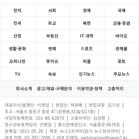
정치
사회
경제
국제
전국
외교
북한
금융·증권
산업
부동산
IT·과학
바이오
생활·문화
연예
스포츠
연재물
오피니언
핫이슈
피플
포토
TV
속보
인기뉴스
주요뉴스
회사소개
광고/제휴·구매문의
이용약관·정책
고충처리
대표이사/발행인 : 이영섭
|
편집인 : 채원배
|
편집국장 : 김기성
|
주소 : 서울시 종로구 종로 47 (공평동,SC빌딩17층)
|
사업자등록번호 : 101-86-62870
|
고충처리인 : 김성환
|
청소년보호책임자 : 안병길
|
통신판매업신고 : 서울종로 0676호
|
등록일 : 2011. 05. 26
|
제호 : 뉴스1코리아(읽기: 뉴스원코리아)
|
대표 전화 : 02-397-7000
|
대표 이메일 :
webmaster@news1.kr