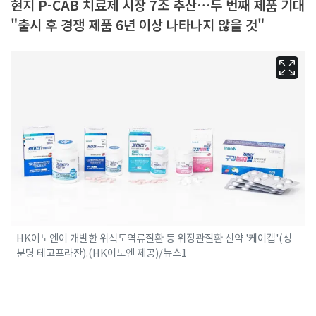
현지 P-CAB 치료제 시장 7조 추산…두 번째 제품 기대
"출시 후 경쟁 제품 6년 이상 나타나지 않을 것"
HK이노엔이 개발한 위식도역류질환 등 위장관질환 신약 '케이캡'(성
분명 테고프라잔).(HK이노엔 제공)/뉴스1