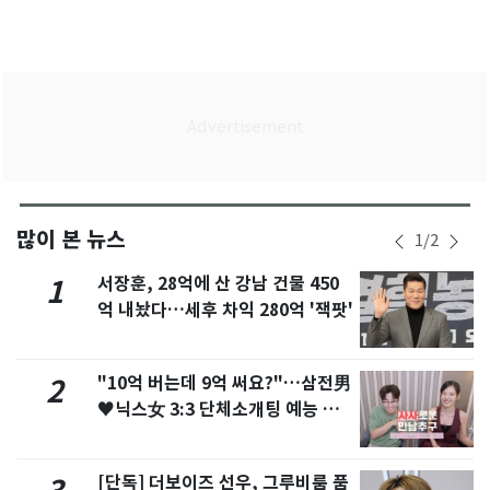
많이 본 뉴스
1
/
2
서장훈, 28억에 산 강남 건물 450
1
억 내놨다…세후 차익 280억 '잭팟'
"10억 버는데 9억 써요?"…삼전男
2
♥닉스女 3:3 단체소개팅 예능 화
제
[단독] 더보이즈 선우, 그루비룸 품