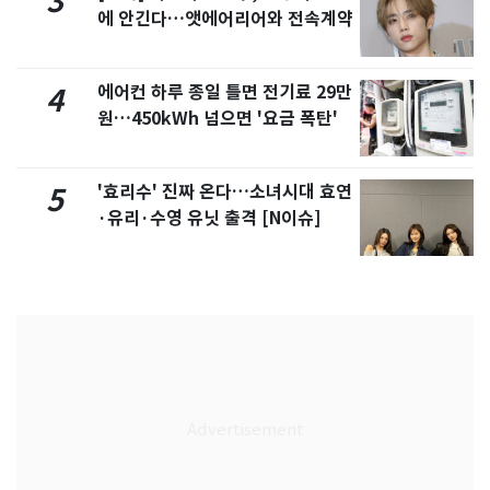
3
에 안긴다…앳에어리어와 전속계약
에어컨 하루 종일 틀면 전기료 29만
4
원…450kWh 넘으면 '요금 폭탄'
'효리수' 진짜 온다…소녀시대 효연
5
·유리·수영 유닛 출격 [N이슈]