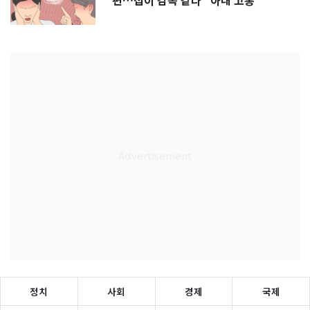
편…집이 감옥 같다" 아내 고통
정치
사회
경제
국제