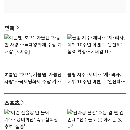
연예
여름엔 '호프', 가을엔 '가능한
블핑 지수·제니·로제·리사,
사랑'…국제영화제 수상 기대
데뷔 10주년 이벤트 '완전체'
감 [N이슈]
참석 확정…기대감 UP
스포츠