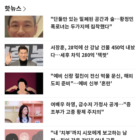
핫뉴스
"단둘만 있는 밀폐된 공간과 술…황정민
폭로녀는 두가지에 집착했다"
서장훈, 28억에 산 강남 건물 450억 내놨
다…세후 차익 280억 '잭팟'
"예비 신랑 절친이 전신 먹물 문신, 해외
도피 준비"…예비 신부 '혼란'
여배우 하영, 금수저 가정사 공개…"증
조부가 고종 황제 주치의"
"내 '치부'까지 시모에게 보고하는 남