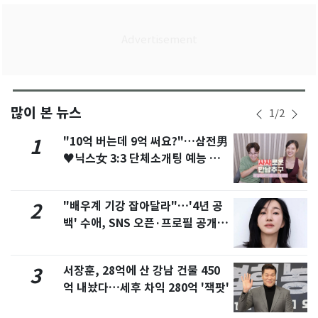
많이 본 뉴스
1
/
2
"10억 버는데 9억 써요?"…삼전男
1
♥닉스女 3:3 단체소개팅 예능 화
제
"배우계 기강 잡아달라"…'4년 공
2
백' 수애, SNS 오픈·프로필 공개
화제
서장훈, 28억에 산 강남 건물 450
3
억 내놨다…세후 차익 280억 '잭팟'