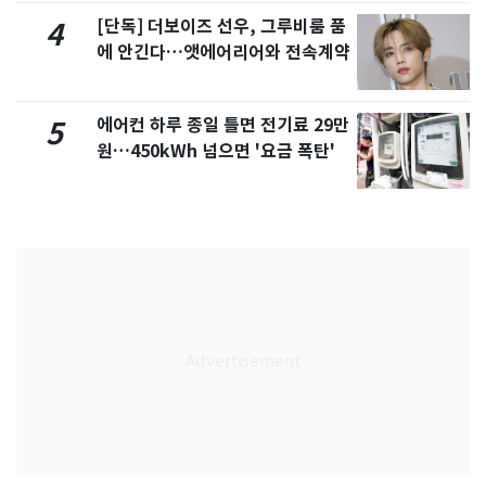
[단독] 더보이즈 선우, 그루비룸 품
4
에 안긴다…앳에어리어와 전속계약
에어컨 하루 종일 틀면 전기료 29만
5
원…450kWh 넘으면 '요금 폭탄'