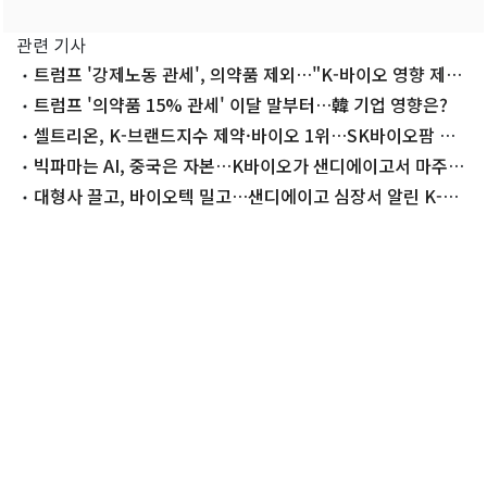
관련 기사
트럼프 '강제노동 관세', 의약품 제외…"K-바이오 영향 제한
적"
트럼프 '의약품 15% 관세' 이달 말부터…韓 기업 영향은?
셀트리온, K-브랜드지수 제약·바이오 1위…SK바이오팜 첫
'톱10'
빅파마는 AI, 중국은 자본…K바이오가 샌디에이고서 마주한
현실[바이오 USA 결산]
대형사 끌고, 바이오텍 밀고…샌디에이고 심장서 알린 K-바
이오[바이오 USA]