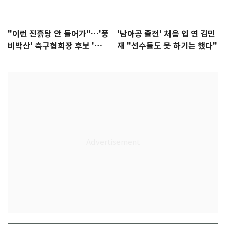
"이런 진흙탕 안 들어가"…'풍
'남아공 졸전' 처음 입 연 김민
비박산' 축구협회장 후보 '실
재 "선수들도 못 하기는 했다"
종'