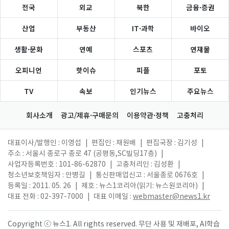
전국
외교
북한
금융·증권
산업
부동산
IT·과학
바이오
생활·문화
연예
스포츠
연재물
오피니언
핫이슈
피플
포토
TV
속보
인기뉴스
주요뉴스
회사소개
광고/제휴·구매문의
이용약관·정책
고충처리
대표이사/발행인 : 이영섭
|
편집인 : 채원배
|
편집국장 : 김기성
|
주소 : 서울시 종로구 종로 47 (공평동,SC빌딩17층)
|
사업자등록번호 : 101-86-62870
|
고충처리인 : 김성환
|
청소년보호책임자 : 안병길
|
통신판매업신고 : 서울종로 0676호
|
등록일 : 2011. 05. 26
|
제호 : 뉴스1코리아(읽기: 뉴스원코리아)
|
대표 전화 : 02-397-7000
|
대표 이메일 :
webmaster@news1.kr
Copyright ⓒ 뉴스1. All rights reserved. 무단 사용 및 재배포, AI학습