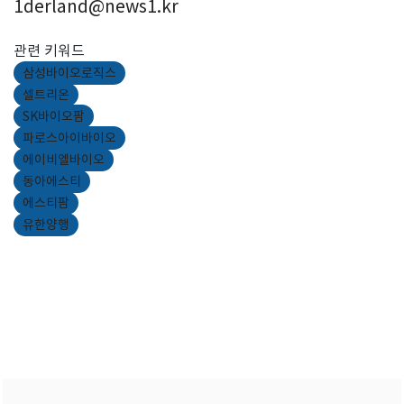
1derland@news1.kr
관련 키워드
삼성바이오로직스
셀트리온
SK바이오팜
파로스아이바이오
에이비엘바이오
동아에스티
에스티팜
유한양행