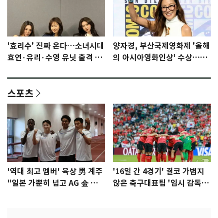
'효리수' 진짜 온다…소녀시대
양자경, 부산국제영화제 '올해
효연·유리·수영 유닛 출격 [N
의 아시아영화인상' 수상…15
이슈]
년만에 부산 온다
스포츠
'역대 최고 멤버' 육상 男 계주
'16일 간 4경기' 결코 가볍지
"일본 가뿐히 넘고 AG 金 따겠
않은 축구대표팀 '임시 감독'
다"
무게