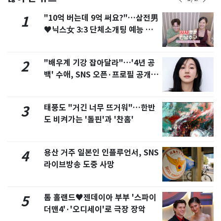
"10억 버는데 9억 써요?"…삼전男
1
♥닉스女 3:3 단체소개팅 예능 화
제
"배우계 기강 잡아달라"…'4년 공
2
백' 수애, SNS 오픈·프로필 공개
화제
태풍도 "거긴 너무 뜨거워"…한반
3
도 비켜가는 '돌핀'과 '찬홈'
용산 거주 일본인 인플루언서, SNS
4
라이브방송 도중 사망
톰 홀랜드♥젠데이아 부부 '스파이
5
더맨4'·'오디세이'로 극장 장악