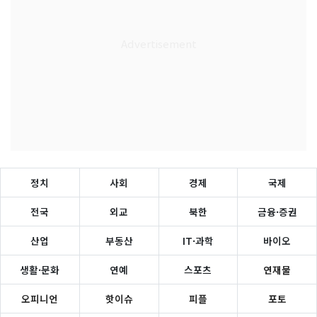
정치
사회
경제
국제
전국
외교
북한
금융·증권
산업
부동산
IT·과학
바이오
생활·문화
연예
스포츠
연재물
오피니언
핫이슈
피플
포토