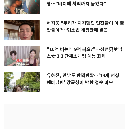
행…"바지에 체액까지 묻었다"
허지웅 "우리가 지지했던 인간들이 이 꼴
만들어"…형소법 개정안에 발끈
"10억 버는데 9억 써요?"…삼전男♥닉
스女 3:3 단체소개팅 예능 화제
유하진, 민낯도 반짝반짝…'14세 연상
예비남편' 강균성이 반한 청순 미모