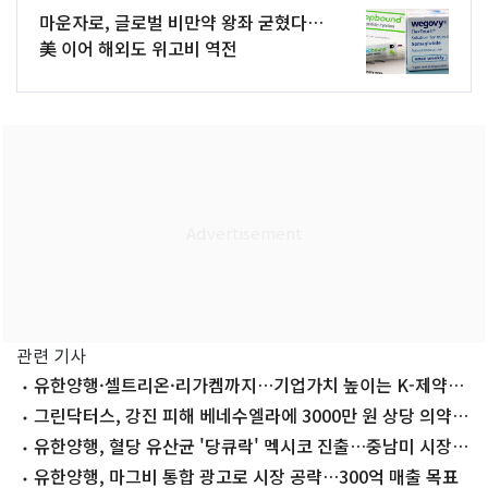
마운자로, 글로벌 비만약 왕좌 굳혔다…
美 이어 해외도 위고비 역전
관련 기사
유한양행·셀트리온·리가켐까지…기업가치 높이는 K-제약바
이오
그린닥터스, 강진 피해 베네수엘라에 3000만 원 상당 의약품
지원
유한양행, 혈당 유산균 '당큐락' 멕시코 진출…중남미 시장
공략 본격화
유한양행, 마그비 통합 광고로 시장 공략…300억 매출 목표