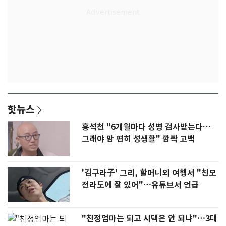
핫뉴스
홍석천 "6개월마다 성병 검사받는다…
그래야 맘 편히 성생활" 깜짝 고백
'김구라子' 그리, 할머니외 여행서 "친모
전라도에 잘 있어"…유튜브서 언급
"친정엄마는 되고 시댁은 안 되냐"…3대