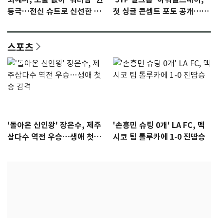
등극…전신 슈트로 신선한 충
첫 싱글 콘셉트 포토 공개…청
격 [N샷]
량·키치
스포츠
'돌아온 신인왕' 장은수, 제주
'손흥민 슈팅 0개' LA FC, 멕
삼다수 역전 우승…생애 첫승
시코 팀 톨루카에 1-0 진땀승
감격