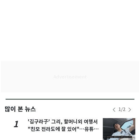
많이 본 뉴스
1
/
2
'김구라子' 그리, 할머니외 여행서
1
"친모 전라도에 잘 있어"…유튜브
서 언급