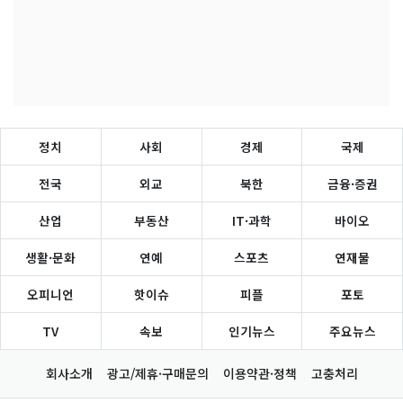
정치
사회
경제
국제
전국
외교
북한
금융·증권
산업
부동산
IT·과학
바이오
생활·문화
연예
스포츠
연재물
오피니언
핫이슈
피플
포토
TV
속보
인기뉴스
주요뉴스
회사소개
광고/제휴·구매문의
이용약관·정책
고충처리