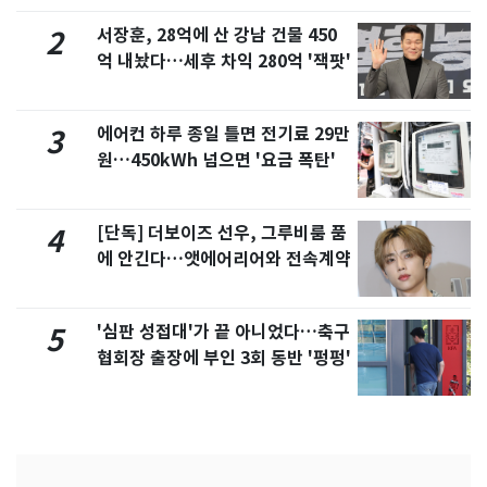
서장훈, 28억에 산 강남 건물 450
2
억 내놨다…세후 차익 280억 '잭팟'
에어컨 하루 종일 틀면 전기료 29만
3
원…450kWh 넘으면 '요금 폭탄'
[단독] 더보이즈 선우, 그루비룸 품
4
에 안긴다…앳에어리어와 전속계약
'심판 성접대'가 끝 아니었다…축구
5
협회장 출장에 부인 3회 동반 '펑펑'