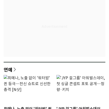
연예
최예나, 노출 없이 '워터밤' 퀸
'JYP 걸그룹' 아워벌스데이,