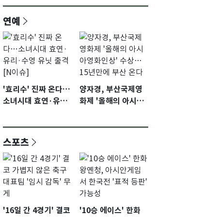
연예
'효리수' 진짜 온다…
양자경, 부산국제영
소녀시대 효연·유리·
화제 '올해의 아시아
수영 유닛 출격 [N이
영화인상' 수상…15
슈]
년만에 부산 온다
스포츠
'16일 간 4경기' 결코
'10승 에이스' 한화