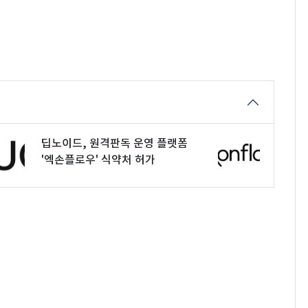
딥노이드, 원격판독 운영 플랫폼
'엑손플로우' 식약처 허가