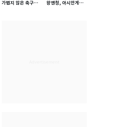
가볍지 않은 축구대
왕옌청, 아시안게임
표팀 '임시 감독' 무게
서 한국전 '표적 등판'
가능성