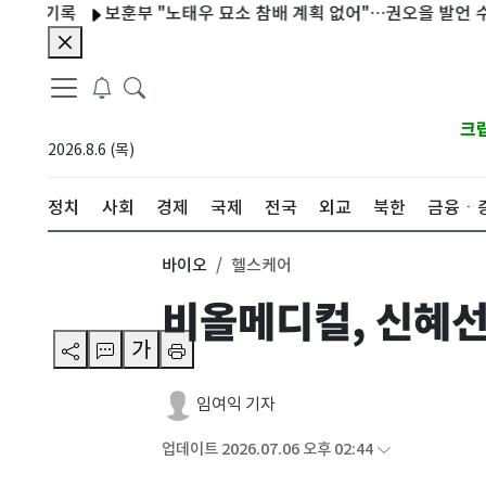
 기록
보훈부 "노태우 묘소 참배 계획 없어"…권오을 발언 수습
크
2026.8.6 (목)
정치
사회
경제
국제
전국
외교
북한
금융ㆍ
바이오
헬스케어
비올메디컬, 신혜선
가
임여익 기자
업데이트 2026.07.06 오후 02:44