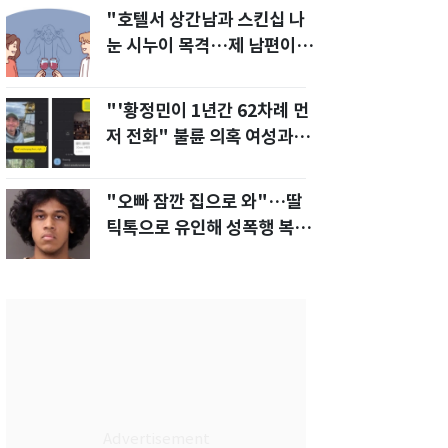
"호텔서 상간남과 스킨십 나
눈 시누이 목격…제 남편이
입 다물라 하네요"
"'황정민이 1년간 62차례 먼
저 전화" 불륜 의혹 여성과의
통화내역 공개
"오빠 잠깐 집으로 와"…딸
틱톡으로 유인해 성폭행 복수
한 아빠