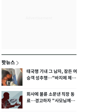
핫뉴스
태국행 기내 그 남자, 잠든 여
승객 성추행…"바지에 체액
까지 묻었다"
회사에 불륜 소문낸 직장 동
료…경고하자 "사모님께도
말씀드리겠다"