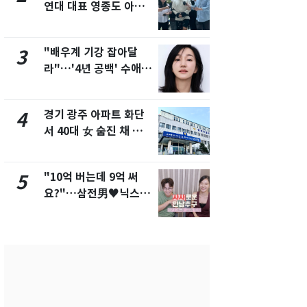
연대 대표 영종도 아파
워"…한반도
트서 숨진 채 발견
'돌핀'과 '찬
"배우계 기강 잡아달
삼성전자·S
3
8
라"…'4년 공백' 수애,
"주주 환원 
SNS 오픈·프로필 공개
확대할 것" 
화제
경기 광주 아파트 화단
"하늘로 떠
4
9
서 40대 女 숨진 채 발
속"…이현주
견…시신 옆엔 '이불'
번째 모발 
"10억 버는데 9억 써
[단독] 아내
5
10
요?"…삼전男♥닉스女
성매매 여성
3:3 단체소개팅 예능 화
아 때려 살해
제
형