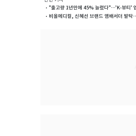
"출고량 1년만에 45% 늘렸다"…'K-뷰티'
비올메디컬, 신혜선 브랜드 앰배서더 발탁