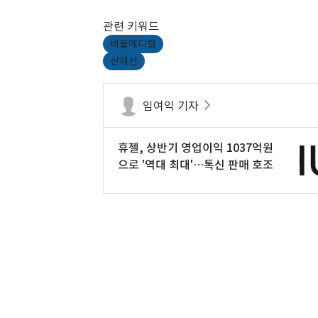
관련 키워드
비올메디컬
신혜선
임여익 기자
휴젤, 상반기 영업이익 1037억원
으로 '역대 최대'…톡신 판매 호조