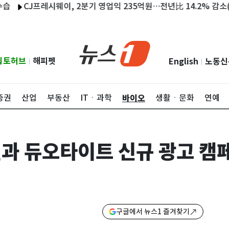
CJ프레시웨이, 2분기 영업익 235억원…전년比 14.2% 감소(1보)
립토허브
해피펫
English
노동신
|
|
바이오
증권
산업
부동산
ITㆍ과학
생활ㆍ문화
연예
과 듀오타이트 신규 광고 캠
구글에서 뉴스1 즐겨찾기