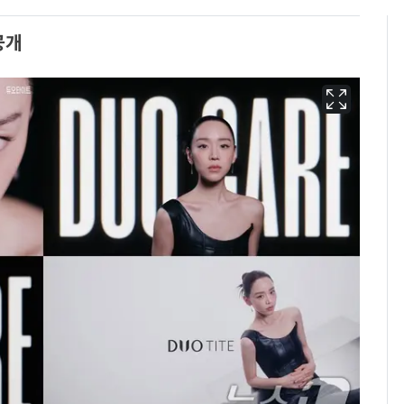
공개
용산 거주 일본인 인플
6
루언서, SNS 라이브방
송 도중 사망
태풍도 "거긴 너무 뜨거
7