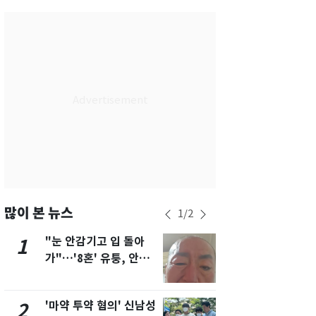
서울
37
℃
부산
33
℃
대구
37
℃
인천
36
℃
광주
36
℃
대전
35
℃
울산
32
℃
강릉
30
℃
많이 본 뉴스
1
/
2
제주
31
℃
"눈 안감기고 입 돌아
용산 거주 
1
6
가"…'8혼' 유퉁, 안면
루언서, SN
마비 근황 유튜브서 공
송 도중 사망
개
'마약 투약 혐의' 신남성
태풍도 "거
2
7