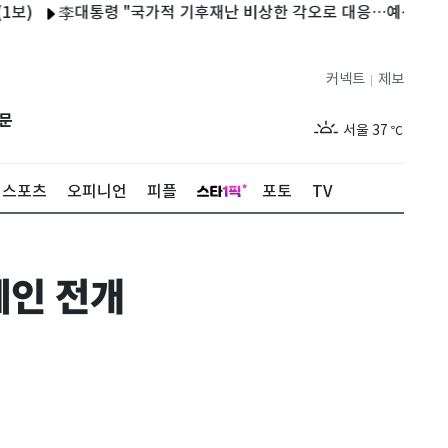
李대통령 "국가적 기후재난 비상한 각오로 대응…예산 반영 검토"(
커넥트
제보
|
제주
31
℃
문
서울
37
℃
부산
33
℃
스포츠
오피니언
피플
포토
TV
대구
37
℃
인천
36
℃
페인 전개
광주
36
℃
대전
35
℃
울산
32
℃
강릉
30
℃
제주
31
℃