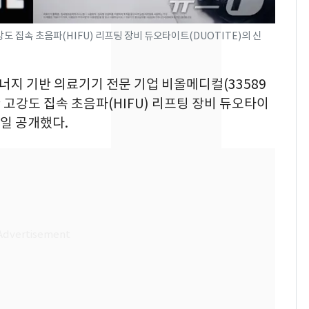
워"…한반도 비켜가는
'돌핀'과 '찬홈'
 집속 초음파(HIFU) 리프팅 장비 듀오타이트(DUOTITE)의 신
삼성전자·SK하이닉스
8
"주주 환원 의미 있게
에너지 기반 의료기기 전문 기업 비올메디컬(33589
확대할 것" 약속
 고강도 집속 초음파(HIFU) 리프팅 장비 듀오타이
"하늘로 떠난 딸과의 약
9
3일 공개했다.
속"…이현주 경사, 세
번째 모발 기부
[단독] 아내 가출하자
10
성매매 여성 부르고 영
아 때려 살해한 친부, 중
형