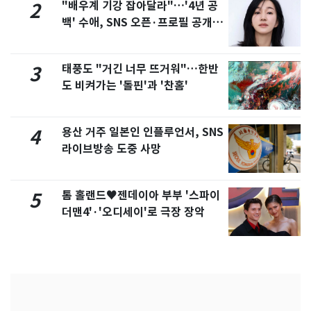
"배우계 기강 잡아달라"…'4년 공
2
백' 수애, SNS 오픈·프로필 공개
화제
태풍도 "거긴 너무 뜨거워"…한반
3
도 비켜가는 '돌핀'과 '찬홈'
용산 거주 일본인 인플루언서, SNS
4
라이브방송 도중 사망
톰 홀랜드♥젠데이아 부부 '스파이
5
더맨4'·'오디세이'로 극장 장악