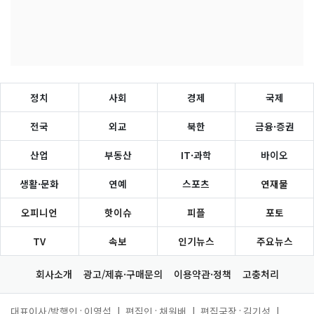
정치
사회
경제
국제
전국
외교
북한
금융·증권
산업
부동산
IT·과학
바이오
생활·문화
연예
스포츠
연재물
오피니언
핫이슈
피플
포토
TV
속보
인기뉴스
주요뉴스
회사소개
광고/제휴·구매문의
이용약관·정책
고충처리
대표이사/발행인 : 이영섭
|
편집인 : 채원배
|
편집국장 : 김기성
|