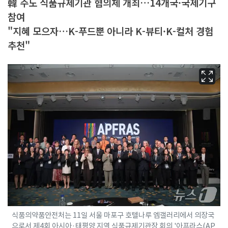
韓 주도 식품규제기관 협의체 개최…14개국·국제기구
참여
"지혜 모으자…K-푸드뿐 아니라 K-뷰티·K-컬처 경험
추천"
식품의약품안전처는 11일 서울 마포구 호텔나루 엠갤러리에서 의장국
으로서 제4회 아시아·태평양 지역 식품규제기관장 회의 '아프라스(AP