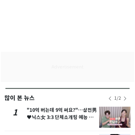
많이 본 뉴스
1
/
2
"10억 버는데 9억 써요?"…삼전男
1
♥닉스女 3:3 단체소개팅 예능 화
제