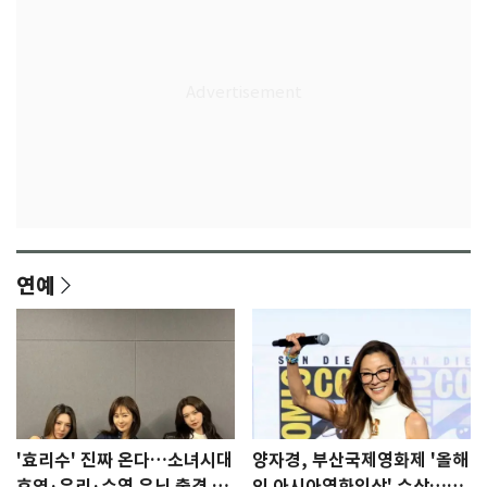
연예
'효리수' 진짜 온다…소녀시대
양자경, 부산국제영화제 '올해
효연·유리·수영 유닛 출격 [N
의 아시아영화인상' 수상…15