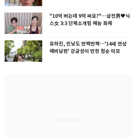
"10억 버는데 9억 써요?"…삼전男♥닉
스女 3:3 단체소개팅 예능 화제
유하진, 민낯도 반짝반짝…'14세 연상
예비남편' 강균성이 반한 청순 미모