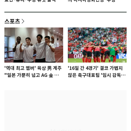
이슈]
년만에 부산 온다
스포츠
'역대 최고 멤버' 육상 男 계주
'16일 간 4경기' 결코 가볍지
"일본 가뿐히 넘고 AG 金 따겠
않은 축구대표팀 '임시 감독'
다"
무게