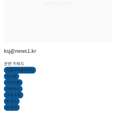
ksj@news1.kr
관련 키워드
식품의약품안전처
오유경
식약처장
아프라스
규제 조화
K-푸드
K-뷰티