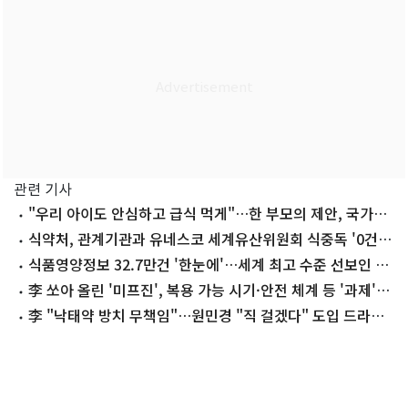
관련 기사
"우리 아이도 안심하고 급식 먹게"…한 부모의 제안, 국가정
책 됐다
식약처, 관계기관과 유네스코 세계유산위원회 식중독 '0건'
달성
식품영양정보 32.7만건 '한눈에'…세계 최고 수준 선보인 식
약처
李 쏘아 올린 '미프진', 복용 가능 시기·안전 체계 등 '과제'
산적
李 "낙태약 방치 무책임"…원민경 "직 걸겠다" 도입 드라이
브