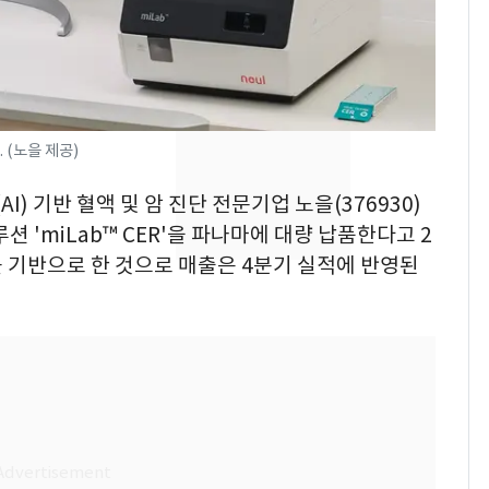
속…전국 곳곳 비 [오늘
날씨]
[단독] 경찰, '김부장'
8
제작사 회장 수사…자본
시장법 위반 의혹
. (노을 제공)
[단독]중수청 가는 검찰
9
I) 기반 혈액 및 암 진단 전문기업 노을(376930)
수사관 경력 합산 추
션 'miLab™ CER'을 파나마에 대량 납품한다고 2
진…법무사·집행관 '혜
택' 유지
를 기반으로 한 것으로 매출은 4분기 실적에 반영된
"캐리비안 베이 여자 탈
10
의실에 남자가 있어
요"…경찰 수사