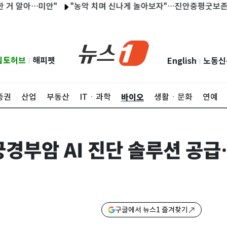
알아…미안"
"농악 치며 신나게 놀아보자"…진안중평굿보존회 '술맥
립토허브
해피펫
English
노동신
|
|
바이오
증권
산업
부동산
ITㆍ과학
생활ㆍ문화
연예
궁경부암 AI 진단 솔루션 공급
구글에서 뉴스1 즐겨찾기