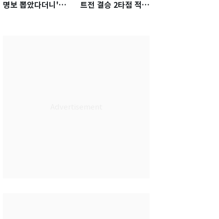
명보 뽑았다더니'…2
트전 결승 2타점 적시
년 만에 말 바꾼 이임
타…5-2 승리 견인
생