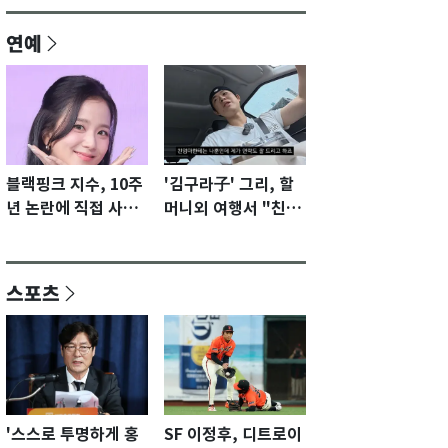
연예
블랙핑크 지수, 10주
'김구라子' 그리, 할
년 논란에 직접 사과
머니외 여행서 "친모
"큰 섭섭함 안겨 미
전라도에 잘 있어"…
안"
유튜브서 언급
스포츠
'스스로 투명하게 홍
SF 이정후, 디트로이