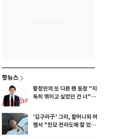
핫뉴스
황정민의 또 다른 팬 등장 "지
독히 엮이고 싶었던 건 너" 폭
로녀 직격
'김구라子' 그리, 할머니외 여
행서 "친모 전라도에 잘 있
어"…유튜브서 언급