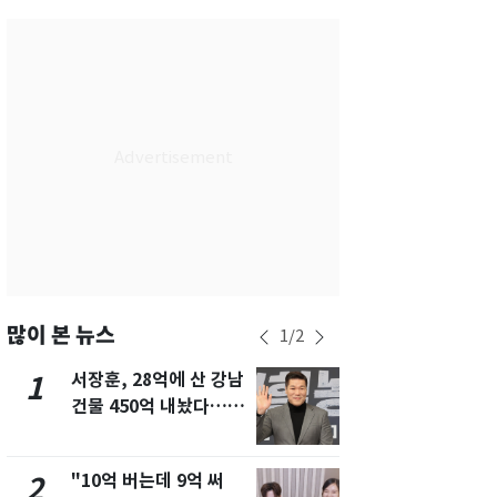
서울
32
℃
부산
30
℃
대구
29
℃
인천
34
℃
광주
33
℃
대전
27
℃
울산
30
℃
강릉
21
℃
많이 본 뉴스
1
/
2
제주
29
℃
서장훈, 28억에 산 강남
13호 태풍 '
1
6
건물 450억 내놨다…세
키나와·가고
후 차익 280억 '잭팟'
근…26만명
"10억 버는데 9억 써
낮 최고 37
2
7