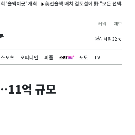
이굿' 개최
美전술핵 배치 검토설에 野 "모든 선택지 검토" 與 "
커넥트
제보
|
제주
29
℃
문
서울
32
℃
부산
30
℃
스포츠
오피니언
피플
포토
TV
대구
29
℃
인천
34
℃
…11억 규모
광주
33
℃
대전
27
℃
울산
30
℃
강릉
21
℃
제주
29
℃