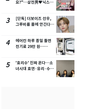
요?"…삼전男♥닉스女
속…전국 곳곳
3:3 단체소개팅 예능 화
날씨]
제
[단독] 더보이즈 선우,
[단독] 경찰,
3
8
그루비룸 품에 안긴다…
제작사 회장
앳에어리어와 전속계약
시장법 위반
에어컨 하루 종일 틀면
[단독]중수
4
9
전기료 29만 원…
수사관 경력
450kWh 넘으면 '요금
진…법무사·
폭탄'
택' 유지
'효리수' 진짜 온다…소
"캐리비안 
5
10
녀시대 효연·유리·수영
의실에 남자
유닛 출격 [N이슈]
요"…경찰 