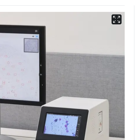
13호 태풍 '돌핀' 日오
6
키나와·가고시마현 접
근…26만명 대피령
낮 최고 37도 폭염 계
7