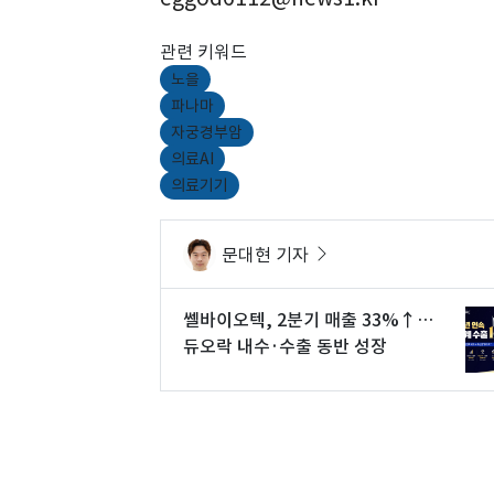
관련 키워드
노을
파나마
자궁경부암
의료AI
의료기기
문대현 기자
쎌바이오텍, 2분기 매출 33%↑…
듀오락 내수·수출 동반 성장