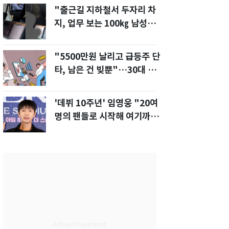
"출근길 지하철서 두자리 차
지, 업무 보는 100㎏ 남성…
부딪히면 신경질"
"5500만원 날리고 급등주 단
타, 남은 건 빚뿐"…30대 여
성 파혼 위기
'데뷔 10주년' 임영웅 "20여
명의 팬들로 시작해 여기까
지…진심 감사"