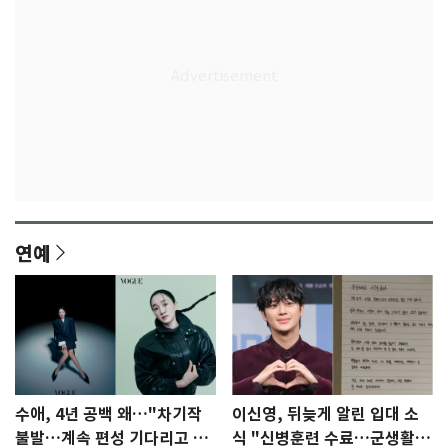
연예
수애, 4년 공백 왜…"차기작
이신영, 뒤늦게 알린 입대 소
불발…계속 편성 기다리고 있
식 "신병훈련 수료…군생활