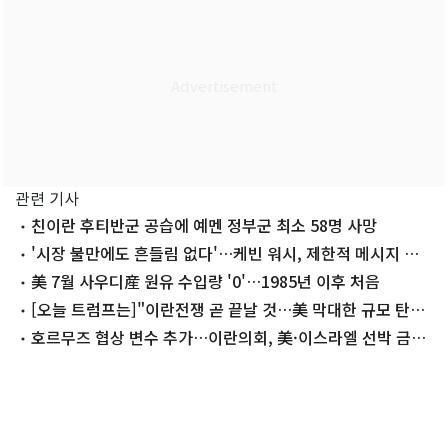
관련 기사
친이란 후티반군 공습에 예멘 정부군 최소 58명 사망
'시장 불만에도 흔들림 없다'…케빈 워시, 제한적 메시지 고
수할 듯
美 7월 사우디産 원유 수입량 '0'…1985년 이후 처음
[오늘 트럼프는]"이란전쟁 곧 끝날 것…美 막대한 규모 탄약
보유"
호르무즈 협상 변수 추가…이란의회, 美·이스라엘 선박 금지
추진