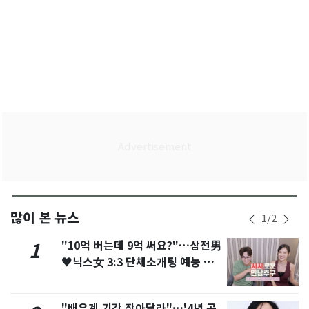
많이 본 뉴스
1
/
2
"10억 버는데 9억 써요?"…삼전男
1
♥닉스女 3:3 단체소개팅 예능 화
제
"배우계 기강 잡아달라"…'4년 공