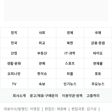
정치
사회
경제
국제
전국
외교
북한
금융·증권
산업
부동산
IT·과학
바이오
생활·문화
연예
스포츠
연재물
오피니언
핫이슈
피플
포토
TV
속보
인기뉴스
주요뉴스
회사소개
광고/제휴·구매문의
이용약관·정책
고충처리
대표이사/발행인 : 이영섭
|
편집인 : 채원배
|
편집국장 : 김기성
|