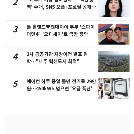
2
백' 수애, SNS 오픈·프로필 공개
화제
톰 홀랜드♥젠데이아 부부 '스파이
3
더맨4'·'오디세이'로 극장 장악
2차 공공기관 지방이전 발표 임
4
박…"나주 혁신도시 최적"
에어컨 하루 종일 틀면 전기료 29만
5
원…450kWh 넘으면 '요금 폭탄'