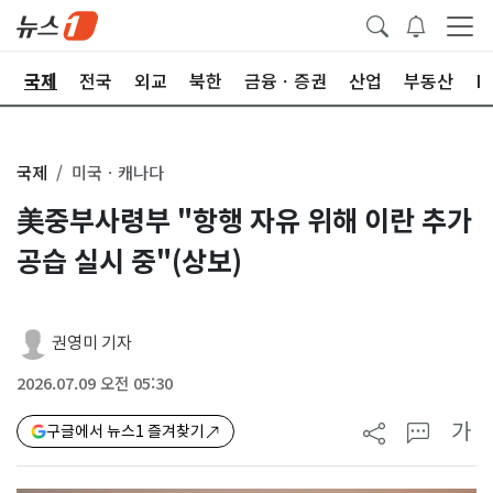
제
국제
전국
외교
북한
금융ㆍ증권
산업
부동산
I
국제
미국ㆍ캐나다
美중부사령부 "항행 자유 위해 이란 추가
공습 실시 중"(상보)
권영미 기자
2026.07.09 오전 05:30
가
구글에서 뉴스1 즐겨찾기