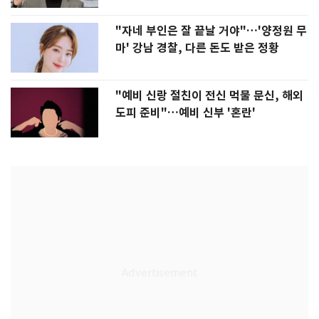
"자네 부인은 잘 끝날 거야"…'양정원 무
마' 강남 경찰, 다른 돈도 받은 정황
"예비 신랑 절친이 전신 먹물 문신, 해외
도피 준비"…예비 신부 '혼란'