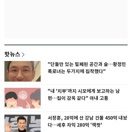
핫뉴스
"단둘만 있는 밀폐된 공간과 술…황정민
폭로녀는 두가지에 집착했다"
"내 '치부'까지 시모에게 보고하는 남
편…집이 감옥 같다" 아내 고통
서장훈, 28억에 산 강남 건물 450억 내놨
다…세후 차익 280억 '잭팟'