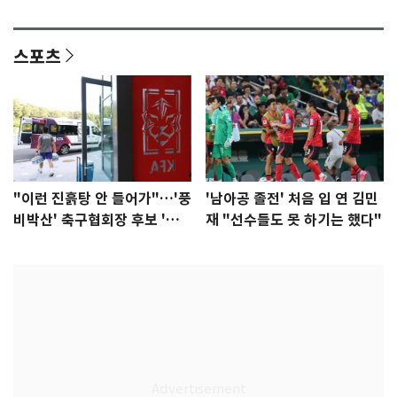
다"
집중"
스포츠
"이런 진흙탕 안 들어가"…'풍
'남아공 졸전' 처음 입 연 김민
비박산' 축구협회장 후보 '실
재 "선수들도 못 하기는 했다"
종'