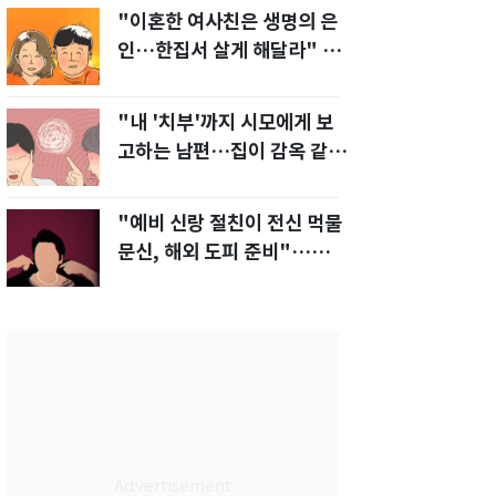
"이혼한 여사친은 생명의 은
인…한집서 살게 해달라" 남
편 요구에 '절망'
"내 '치부'까지 시모에게 보
고하는 남편…집이 감옥 같
다" 아내 고통
"예비 신랑 절친이 전신 먹물
문신, 해외 도피 준비"…예비
신부 '혼란'