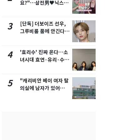
요?"…삼전男♥닉스女
교통사고로 
3:3 단체소개팅 예능 화
지…6명 부
제
[단독] 더보이즈 선우,
축구협회, 
3
8
그루비룸 품에 안긴다…
들 10여명 대
앳에어리어와 전속계약
대' 의혹…
픽 예선 등
'효리수' 진짜 온다…소
美 상원 클
4
9
녀시대 효연·유리·수영
리 난항…민
유닛 출격 [N이슈]
·AML 보완
"캐리비안 베이 여자 탈
'심판 성접대
5
10
의실에 남자가 있어
었다…축구
요"…경찰 수사
에 부인 3회 