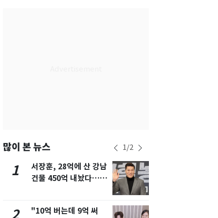
서울
29
℃
부산
28
℃
대구
28
℃
인천
30
℃
광주
29
℃
대전
27
℃
울산
27
℃
강릉
25
℃
많이 본 뉴스
1
/
2
제주
29
℃
서장훈, 28억에 산 강남
[단독]중수
1
6
건물 450억 내놨다…세
수사관 경력
후 차익 280억 '잭팟'
진…법무사·
택' 유지
"10억 버는데 9억 써
전남광주 화
2
7