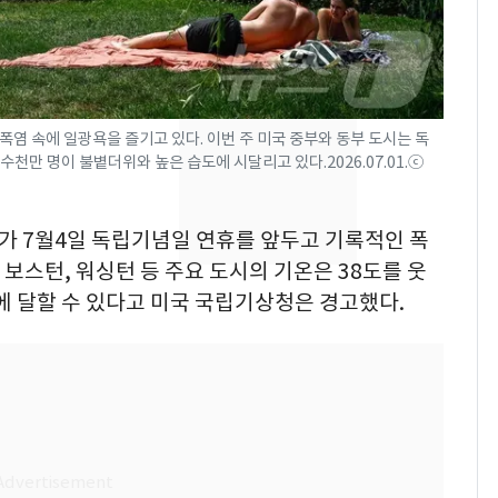
교통사고로 40대 심정
지…6명 부상
축구협회, 외국인 심판
8
들 10여명 대상 '성 접
대' 의혹…월드컵·올림
염 속에 일광욕을 즐기고 있다. 이번 주 미국 중부와 동부 도시는 독
천만 명이 불볕더위와 높은 습도에 시달리고 있다.2026.07.01.ⓒ
픽 예선 등
美 상원 클래리티법 처
9
리 난항…민주당 "윤리
부가 7월4일 독립기념일 연휴를 앞두고 기록적인 폭
·AML 보완 우선"
 보스턴, 워싱턴 등 주요 도시의 기온은 38도를 웃
'심판 성접대'가 끝 아니
10
에 달할 수 있다고 미국 국립기상청은 경고했다.
었다…축구협회장 출장
에 부인 3회 동반 '펑펑'