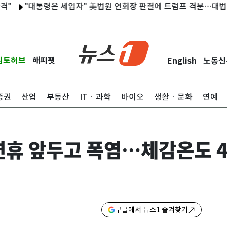
"대통령은 세입자" 美법원 연회장 판결에 트럼프 격분…대법원 상고
립토허브
해피펫
English
노동신
|
|
증권
산업
부동산
ITㆍ과학
바이오
생활ㆍ문화
연예
연휴 앞두고 폭염…체감온도 4
구글에서 뉴스1 즐겨찾기