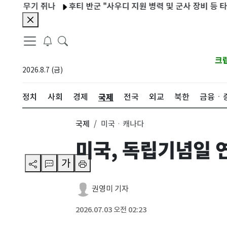
무기 쥐나
후티 반군 "사우디 지원 병력 및 군사 장비 등 타격"
크
2026.8.7 (금)
국제
정치
사회
경제
전국
외교
북한
금융ㆍ
국제
미국ㆍ캐나다
미국, 독립기념일 
가
권영미 기자
2026.07.03 오전 02:23