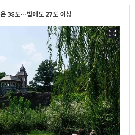
기온 38도…밤에도 27도 이상
[단독]중수청 가는 검찰
6
수사관 경력 합산 추
진…법무사·집행관 '혜
택' 유지
전남광주 화정역 인근서
7