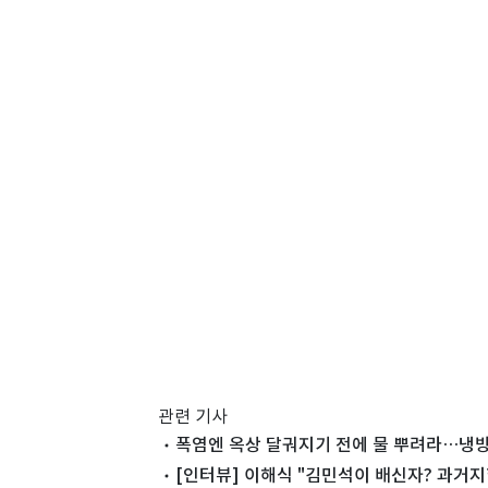
관련 기사
폭염엔 옥상 달궈지기 전에 물 뿌려라…냉방
[인터뷰] 이해식 "김민석이 배신자? 과거지