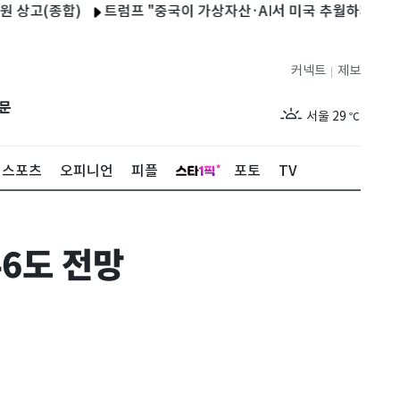
(종합)
트럼프 "중국이 가상자산·AI서 미국 추월하게 둘 수 없어"
커넥트
제보
|
제주
29
℃
문
서울
29
℃
부산
28
℃
스포츠
오피니언
피플
포토
TV
대구
28
℃
인천
30
℃
6도 전망
광주
29
℃
대전
27
℃
울산
27
℃
강릉
25
℃
제주
29
℃