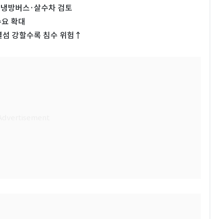
 냉방버스·살수차 검토
수요 확대
열섬 강할수록 침수 위험↑