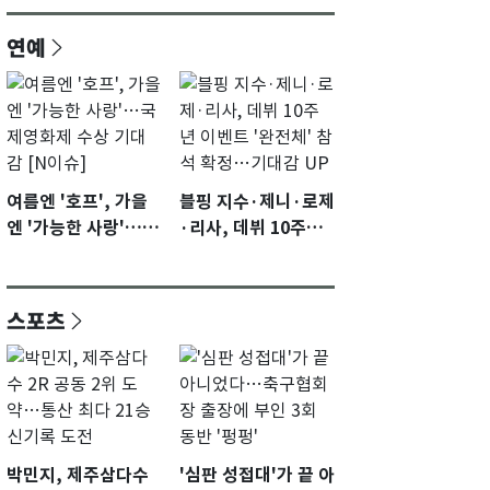
연예
여름엔 '호프', 가을
블핑 지수·제니·로제
엔 '가능한 사랑'…국
·리사, 데뷔 10주년
제영화제 수상 기대
이벤트 '완전체' 참석
감 [N이슈]
확정…기대감 UP
스포츠
박민지, 제주삼다수
'심판 성접대'가 끝 아