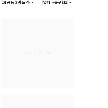
2R 공동 2위 도약…
니었다…축구협회장
통산 최다 21승 신기
출장에 부인 3회 동반
록 도전
'펑펑'