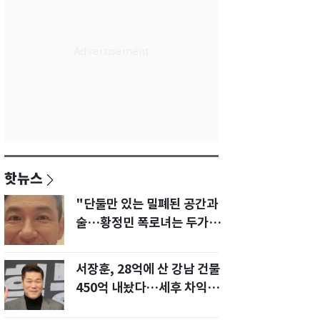
핫뉴스
"단둘만 있는 밀폐된 공간과
술…황정민 폭로녀는 두가지
에 집착했다"
서장훈, 28억에 산 강남 건물
450억 내놨다…세후 차익
280억 '잭팟'