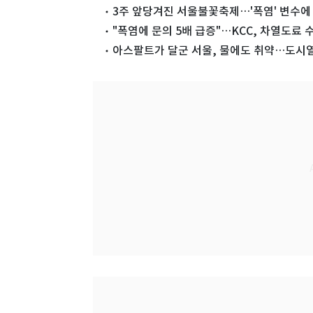
3주 앞당겨진 서울불꽃축제…'폭염' 변수에
"폭염에 문의 5배 급증"…KCC, 차열도료 
아스팔트가 달군 서울, 물에도 취약…도시