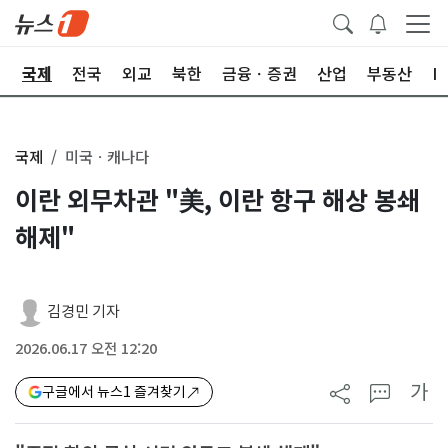
제
국제
전국
외교
북한
금융ㆍ증권
산업
부동산
I
국제
미국ㆍ캐나다
이란 외무차관 "美, 이란 항구 해상 봉쇄
해제"
김경민 기자
2026.06.17 오전 12:20
가
구글에서 뉴스1 즐겨찾기