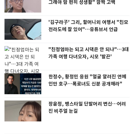
그래야 맘 편히 성생활" 깜짝 고백
'김구라子' 그리, 할머니외 여행서 "친모
전라도에 잘 있어"…유튜브서 언급
"친정엄마는 되고 시댁은 안 되냐"…3대
가족 여행 다녀오자, 시모 '발끈'
한정수, 황정민 응원 "얼굴 알려진 연예
인만 호구…폭로녀도 신분 공개해라"
장윤정, 뱅스타일 단발머리 변신…어려
진 비주얼 눈길