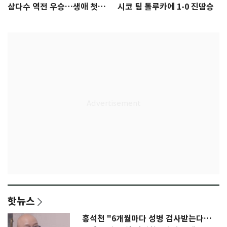
삼다수 역전 우승…생애 첫승
시코 팀 톨루카에 1-0 진땀승
감격
핫뉴스
홍석천 "6개월마다 성병 검사받는다…