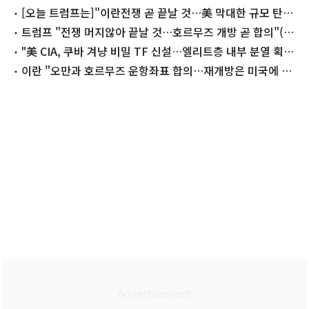
구안'(종합)
[오늘 트럼프는]"이란전쟁 곧 끝날 것…美 막대한 규모 탄약
보유"
트럼프 "전쟁 머지않아 끝날 것…호르무즈 개방 곧 합의"(종
합)
"美 CIA, 쿠바 겨냥 비밀 TF 신설…엘리트층 내부 분열 획
책"
이란 "오만과 호르무즈 운항좌표 합의…재개방은 미국에 달
려"(종합2보)