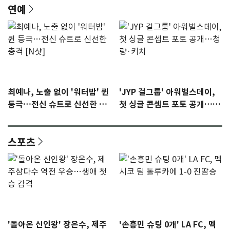
연예
최예나, 노출 없이 '워터밤' 퀸
'JYP 걸그룹' 아워벌스데이,
등극…전신 슈트로 신선한 충
첫 싱글 콘셉트 포토 공개…청
격 [N샷]
량·키치
스포츠
'돌아온 신인왕' 장은수, 제주
'손흥민 슈팅 0개' LA FC, 멕