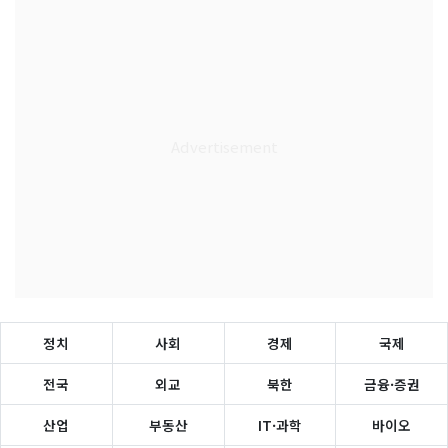
정치
사회
경제
국제
전국
외교
북한
금융·증권
산업
부동산
IT·과학
바이오