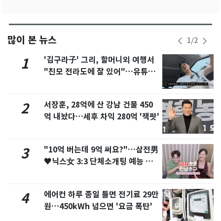
많이 본 뉴스
1
/
2
'김구라子' 그리, 할머니외 여행서
1
"친모 전라도에 잘 있어"…유튜브
서 언급
서장훈, 28억에 산 강남 건물 450
2
억 내놨다…세후 차익 280억 '잭팟'
"10억 버는데 9억 써요?"…삼전男
3
♥닉스女 3:3 단체소개팅 예능 화
제
에어컨 하루 종일 틀면 전기료 29만
4
원…450kWh 넘으면 '요금 폭탄'