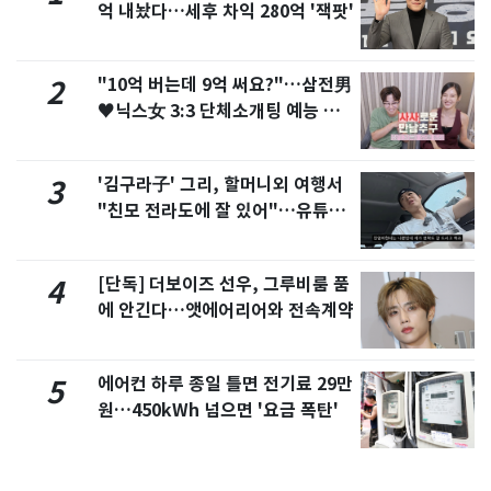
억 내놨다…세후 차익 280억 '잭팟'
"10억 버는데 9억 써요?"…삼전男
2
♥닉스女 3:3 단체소개팅 예능 화
제
'김구라子' 그리, 할머니외 여행서
3
"친모 전라도에 잘 있어"…유튜브
서 언급
[단독] 더보이즈 선우, 그루비룸 품
4
에 안긴다…앳에어리어와 전속계약
에어컨 하루 종일 틀면 전기료 29만
5
원…450kWh 넘으면 '요금 폭탄'