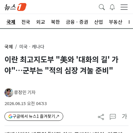
제
국제
전국
외교
북한
금융ㆍ증권
산업
부동산
I
국제
미국ㆍ캐나다
이란 최고지도부 "美와 '대화의 길' 가
야"…군부는 "적의 심장 겨눌 준비"
류정민 기자
2026.06.15 오전 04:53
가
구글에서 뉴스1 즐겨찾기