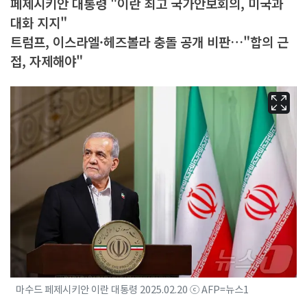
페제시키안 대통령 "이란 최고 국가안보회의, 미국과
대화 지지"
트럼프, 이스라엘·헤즈볼라 충돌 공개 비판…"합의 근
접, 자제해야"
마수드 페제시키안 이란 대통령 2025.02.20 ⓒ AFP=뉴스1