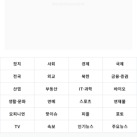
정치
사회
경제
국제
전국
외교
북한
금융·증권
산업
부동산
IT·과학
바이오
생활·문화
연예
스포츠
연재물
오피니언
핫이슈
피플
포토
TV
속보
인기뉴스
주요뉴스