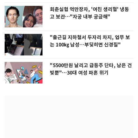
회춘실험 억만장자, '여친 생리혈' 냉동
고 보관…"자궁 내부 궁금해"
"출근길 지하철서 두자리 차지, 업무 보
는 100㎏ 남성…부딪히면 신경질"
"5500만원 날리고 급등주 단타, 남은 건
빚뿐"…30대 여성 파혼 위기