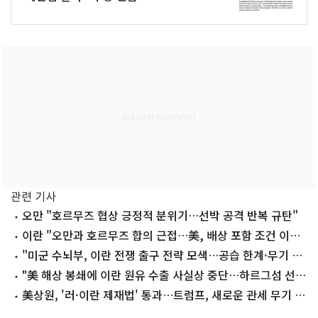
관련 기사
오만 "호르무즈 협상 긍정적 분위기…선박 공격 반복 규탄"
이란 "오만과 호르무즈 합의 근접…美, 배상 포함 조건 이행
해야"
"미군 수뇌부, 이란 전쟁 출구 전략 모색…공습 한계·무기 비
축량 감소"
"美 해상 봉쇄에 이란 원유 수출 사실상 중단…하르그섬 선적
멈춰"
美상원, '러·이란 제재법' 통과…트럼프, 새로운 관세 무기 쥐
나