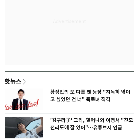
핫뉴스
황정민의 또 다른 팬 등장 "지독히 엮이
고 싶었던 건 너" 폭로녀 직격
'김구라子' 그리, 할머니외 여행서 "친모
전라도에 잘 있어"…유튜브서 언급