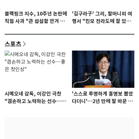
블랙핑크 지수, 10주년 논란에
'김구라子' 그리, 할머니외 여
직접 사과 "큰 섭섭함 안겨 미
행서 "친모 전라도에 잘 있
안"
어"…유튜브서 언급
스포츠
시메오네 감독, 이강인 극찬
'스스로 투명하게 홍명보 뽑았
"겸손하고 노력하는 선수…좋
다더니'…2년 만에 말 바꾼 이
은 첫인상"
임생