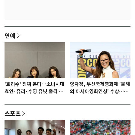
연예
'효리수' 진짜 온다…소녀시대
양자경, 부산국제영화제 '올해
효연·유리·수영 유닛 출격 [N
의 아시아영화인상' 수상…15
이슈]
년만에 부산 온다
스포츠