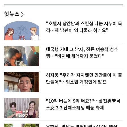
핫뉴스
"호텔서 상간남과 스킨십 나눈 시누이 목
격…제 남편이 입 다물라 하네요"
태국행 기내 그 남자, 잠든 여승객 성추
행…"바지에 체액까지 묻었다"
허지웅 "우리가 지지했던 인간들이 이 꼴
만들어"…형소법 개정안에 발끈
"10억 버는데 9억 써요?"…삼전男♥닉
스女 3:3 단체소개팅 예능 화제
유하진, 민낯도 반짝반짝…'14세 연상