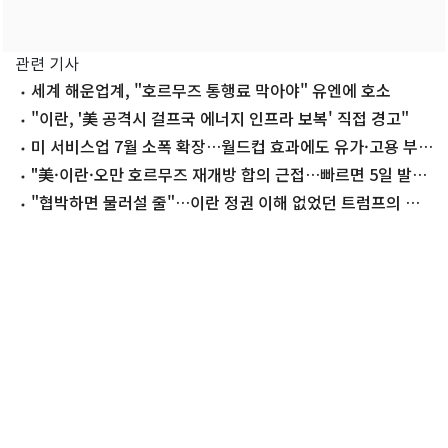
관련 기사
세계 해운업계, "호르무즈 통행료 막아야" 유엔에 호소
"이란, '美 공격시 걸프국 에너지 인프라 보복' 직접 경고"
미 서비스업 7월 소폭 확장…월드컵 효과에도 유가·고용 부
담
"美·이란·오만 호르무즈 재개방 합의 근접…빠르면 5일 발
표"
"협박하면 물러설 줄"…이란 정권 이해 없었던 트럼프의 좌
절