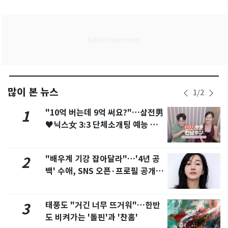
많이 본 뉴스
1
/
2
"10억 버는데 9억 써요?"…삼전男
1
♥닉스女 3:3 단체소개팅 예능 화
제
"배우계 기강 잡아달라"…'4년 공
2
백' 수애, SNS 오픈·프로필 공개
화제
태풍도 "거긴 너무 뜨거워"…한반
3
도 비켜가는 '돌핀'과 '찬홈'