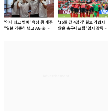
'역대 최고 멤버' 육상 男 계주
'16일 간 4경기' 결코 가볍지
"일본 가뿐히 넘고 AG 金 따겠
않은 축구대표팀 '임시 감독'
다"
무게