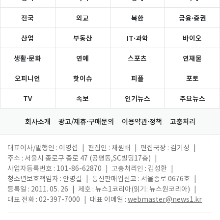
전국
외교
북한
금융·증권
산업
부동산
IT·과학
바이오
생활·문화
연예
스포츠
연재물
오피니언
핫이슈
피플
포토
TV
속보
인기뉴스
주요뉴스
회사소개
광고/제휴·구매문의
이용약관·정책
고충처리
대표이사/발행인 : 이영섭
|
편집인 : 채원배
|
편집국장 : 김기성
|
주소 : 서울시 종로구 종로 47 (공평동,SC빌딩17층)
|
사업자등록번호 : 101-86-62870
|
고충처리인 : 김성환
|
청소년보호책임자 : 안병길
|
통신판매업신고 : 서울종로 0676호
|
등록일 : 2011. 05. 26
|
제호 : 뉴스1코리아(읽기: 뉴스원코리아)
|
대표 전화 : 02-397-7000
|
대표 이메일 :
webmaster@news1.kr