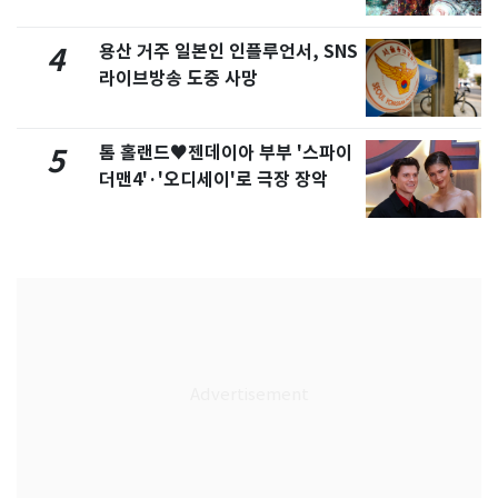
용산 거주 일본인 인플루언서, SNS
4
라이브방송 도중 사망
톰 홀랜드♥젠데이아 부부 '스파이
5
더맨4'·'오디세이'로 극장 장악