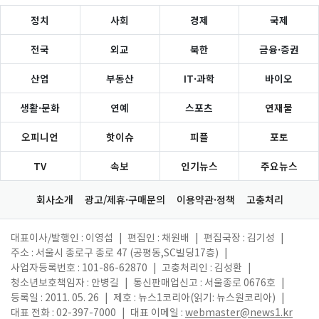
정치
사회
경제
국제
전국
외교
북한
금융·증권
산업
부동산
IT·과학
바이오
생활·문화
연예
스포츠
연재물
오피니언
핫이슈
피플
포토
TV
속보
인기뉴스
주요뉴스
회사소개
광고/제휴·구매문의
이용약관·정책
고충처리
대표이사/발행인 : 이영섭
|
편집인 : 채원배
|
편집국장 : 김기성
|
주소 : 서울시 종로구 종로 47 (공평동,SC빌딩17층)
|
사업자등록번호 : 101-86-62870
|
고충처리인 : 김성환
|
청소년보호책임자 : 안병길
|
통신판매업신고 : 서울종로 0676호
|
등록일 : 2011. 05. 26
|
제호 : 뉴스1코리아(읽기: 뉴스원코리아)
|
대표 전화 : 02-397-7000
|
대표 이메일 :
webmaster@news1.kr