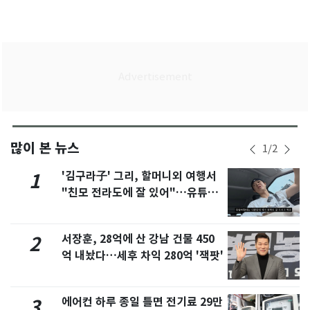
많이 본 뉴스
1
/
2
'김구라子' 그리, 할머니외 여행서
1
"친모 전라도에 잘 있어"…유튜브
서 언급
서장훈, 28억에 산 강남 건물 450
2
억 내놨다…세후 차익 280억 '잭팟'
에어컨 하루 종일 틀면 전기료 29만
3