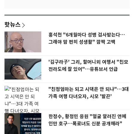
핫뉴스
홍석천 "6개월마다 성병 검사받는다…
그래야 맘 편히 성생활" 깜짝 고백
'김구라子' 그리, 할머니외 여행서 "친모
전라도에 잘 있어"…유튜브서 언급
"친정엄마는 되고 시댁은 안 되냐"…3대
가족 여행 다녀오자, 시모 '발끈'
한정수, 황정민 응원 "얼굴 알려진 연예
인만 호구…폭로녀도 신분 공개해라"