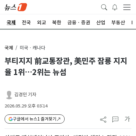
제
국제
전국
외교
북한
금융ㆍ증권
산업
부동산
I
국제
미국ㆍ캐나다
부티지지 前교통장관, 美민주 잠룡 지지
율 1위…2위는 뉴섬
김경민 기자
2026.05.29 오후 03:14
가
구글에서 뉴스1 즐겨찾기