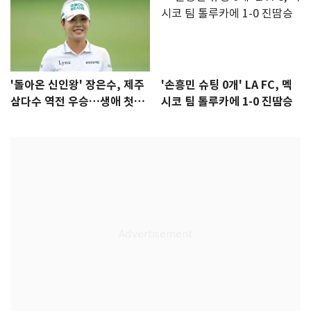
'돌아온 신인왕' 장은수, 제주
'손흥민 슈팅 0개' LA FC, 멕
삼다수 역전 우승…생애 첫승
시코 팀 톨루카에 1-0 진땀승
감격