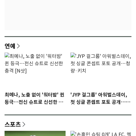
연예
최예나, 노출 없이 '워터밤' 퀸
'JYP 걸그룹' 아워벌스데이,
등극…전신 슈트로 신선한 충
첫 싱글 콘셉트 포토 공개…청
격 [N샷]
량·키치
스포츠