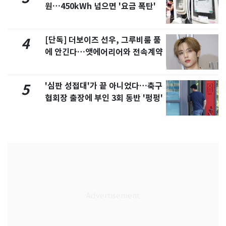
원…450kWh 넘으면 '요금 폭탄'
[단독] 더보이즈 선우, 그루비룸 품
4
에 안긴다…앳에어리어와 전속계약
'심판 성접대'가 끝 아니었다…축구
5
협회장 출장에 부인 3회 동반 '펑펑'