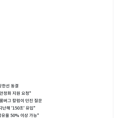
 상한선 동결
율안정화 지원 요청"
룸버그 칼럼이 던진 질문
해 '150조' 유입"
점유율 50% 이상 가능"