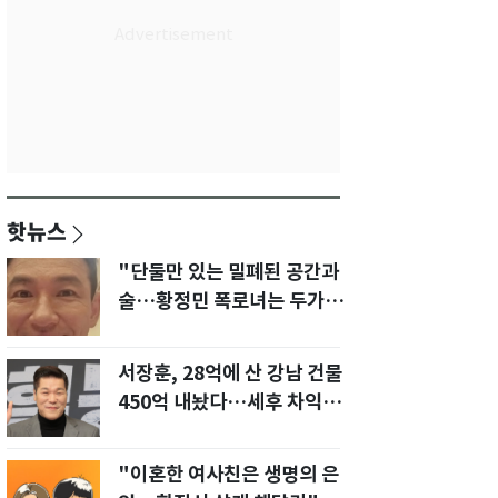
핫뉴스
"단둘만 있는 밀폐된 공간과
술…황정민 폭로녀는 두가지
에 집착했다"
서장훈, 28억에 산 강남 건물
450억 내놨다…세후 차익
280억 '잭팟'
"이혼한 여사친은 생명의 은