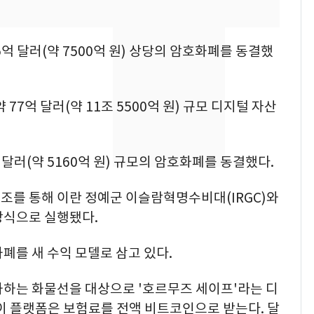
[단독]중수청 가는 검찰
8
수사관 경력 합산 추
억 달러(약 7500억 원) 상당의 암호화폐를 동결했
진…법무사·집행관 '혜
택' 유지
전남광주 화정역 인근서
9
77억 달러(약 11조 5500억 원) 규모 디지털 자산
교통사고로 40대 심정
지…6명 부상
축구협회, 외국인 심판
10
달러(약 5160억 원) 규모의 암호화폐를 동결했다.
들 10여명 대상 '성 접
대' 의혹…월드컵·올림
조를 통해 이란 정예군 이슬람혁명수비대(IRGC)와
픽 예선 등
방식으로 실행됐다.
폐를 새 수익 모델로 삼고 있다.
과하는 화물선을 대상으로 '호르무즈 세이프'라는 디
이 플랫폼은 보험료를 전액 비트코인으로 받는다. 달