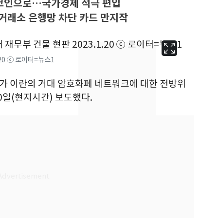
트코인으로…국가경제 적극 편입
 거래소 은행망 차단 카드 만지작
.20 ⓒ 로이터=뉴스1
정부가 이란의 거대 암호화폐 네트워크에 대한 전방위
0일(현지시간) 보도했다.
13호 태풍 '돌핀' 日오
6
키나와·가고시마현 접
근…26만명 대피령
"캐리비안 베이 여자 탈
7
의실에 남자가 있어
요"…경찰 수사