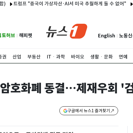
트럼프 "중국이 가상자산·AI서 미국 추월하게 둘 수 없어"
UAE
립토허브
해피펫
English
노동신
|
|
증권
산업
부동산
ITㆍ과학
바이오
생활ㆍ문화
연예
란 암호화폐 동결…제재우회 '
구글에서 뉴스1 즐겨찾기