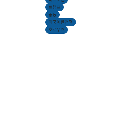
트럼프
중동
미국이란전쟁
호르무즈