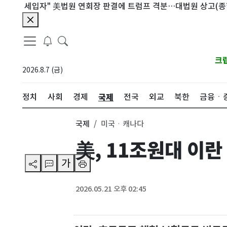
 세입자" 美법원 연회장 판결에 트럼프 격분…대법원 상고(종합)
크
2026.8.7 (금)
국제
정치
사회
경제
전국
외교
북한
금융ㆍ
국제
미국ㆍ캐나다
美, 11조원대 이
가
2026.05.21 오후 02:45