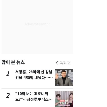
서울
30
℃
부산
27
℃
대구
28
℃
인천
29
℃
광주
29
℃
대전
27
℃
울산
27
℃
많이 본 뉴스
1
/
2
강릉
25
℃
서장훈, 28억에 산 강남
13호 태풍 '
1
6
건물 450억 내놨다…세
키나와·가고
제주
28
℃
후 차익 280억 '잭팟'
근…26만명
"10억 버는데 9억 써
"캐리비안 
2
7
요?"…삼전男♥닉스女
의실에 남자
3:3 단체소개팅 예능 화
요"…경찰 