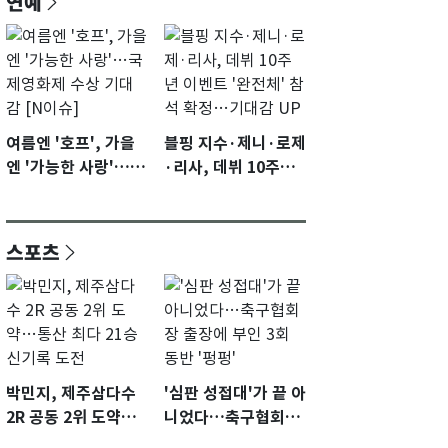
연예
여름엔 '호프', 가을
블핑 지수·제니·로제
엔 '가능한 사랑'…국
·리사, 데뷔 10주년
제영화제 수상 기대
이벤트 '완전체' 참석
감 [N이슈]
확정…기대감 UP
스포츠
박민지, 제주삼다수
'심판 성접대'가 끝 아
2R 공동 2위 도약…
니었다…축구협회장
통산 최다 21승 신기
출장에 부인 3회 동반