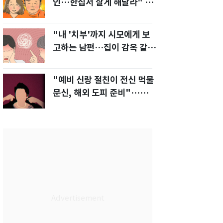
인…한집서 살게 해달라" 남
편 요구에 '절망'
"내 '치부'까지 시모에게 보
고하는 남편…집이 감옥 같
다" 아내 고통
"예비 신랑 절친이 전신 먹물
문신, 해외 도피 준비"…예비
신부 '혼란'