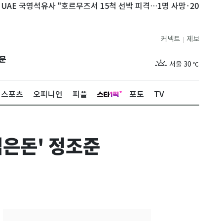
 국영석유사 "호르무즈서 15척 선박 피격…1명 사망·20명 부상"
커넥트
제보
|
제주
28
℃
문
서울
30
℃
부산
27
℃
스포츠
오피니언
피플
포토
TV
대구
28
℃
인천
29
℃
검은돈' 정조준
광주
29
℃
대전
27
℃
울산
27
℃
강릉
25
℃
제주
28
℃