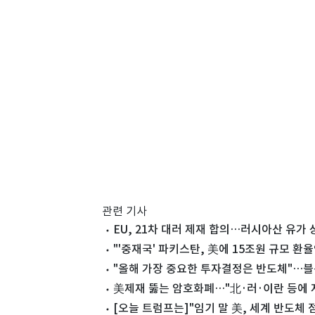
관련 기사
EU, 21차 대러 제재 합의…러시아산 유가
"'중재국' 파키스탄, 美에 15조원 규모 환
"올해 가장 중요한 투자결정은 반도체"…블
美제재 뚫는 암호화폐…"北·러·이란 등에 지난
[오늘 트럼프는]"임기 말 美, 세계 반도체 