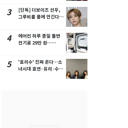
제
[단독] 더보이즈 선우,
[단독]중수
3
8
그루비룸 품에 안긴다…
수사관 경력
앳에어리어와 전속계약
진…법무사·
택' 유지
에어컨 하루 종일 틀면
전남광주 화
4
9
전기료 29만 원…
교통사고로 
450kWh 넘으면 '요금
지…6명 부
폭탄'
'효리수' 진짜 온다…소
축구협회, 
5
10
녀시대 효연·유리·수영
들 10여명 대
유닛 출격 [N이슈]
대' 의혹…
픽 예선 등