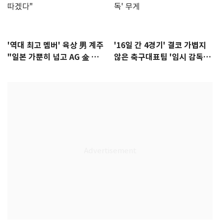
'역대 최고 멤버' 육상 男 계주
'16일 간 4경기' 결코 가볍지
"일본 가뿐히 넘고 AG 金 따겠
않은 축구대표팀 '임시 감독'
다"
무게