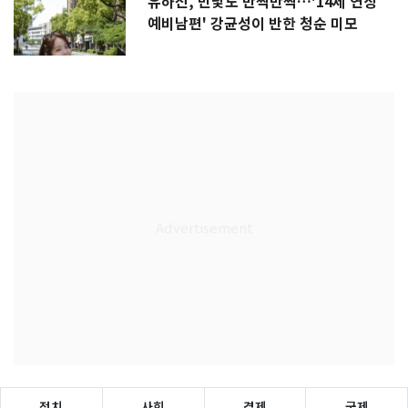
유하진, 민낯도 반짝반짝…'14세 연상
예비남편' 강균성이 반한 청순 미모
정치
사회
경제
국제