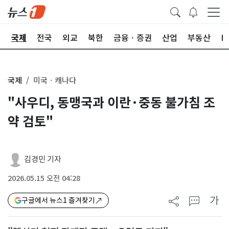
제
국제
전국
외교
북한
금융ㆍ증권
산업
부동산
I
국제
미국ㆍ캐나다
"사우디, 동맹국과 이란·중동 불가침 조
약 검토"
김경민 기자
2026.05.15 오전 04:28
가
구글에서 뉴스1 즐겨찾기