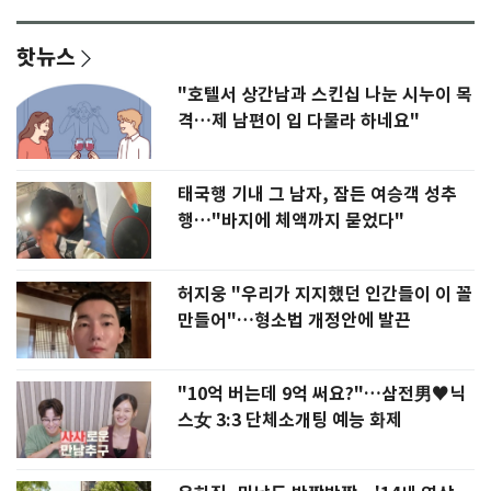
핫뉴스
"호텔서 상간남과 스킨십 나눈 시누이 목
격…제 남편이 입 다물라 하네요"
태국행 기내 그 남자, 잠든 여승객 성추
행…"바지에 체액까지 묻었다"
허지웅 "우리가 지지했던 인간들이 이 꼴
만들어"…형소법 개정안에 발끈
"10억 버는데 9억 써요?"…삼전男♥닉
스女 3:3 단체소개팅 예능 화제