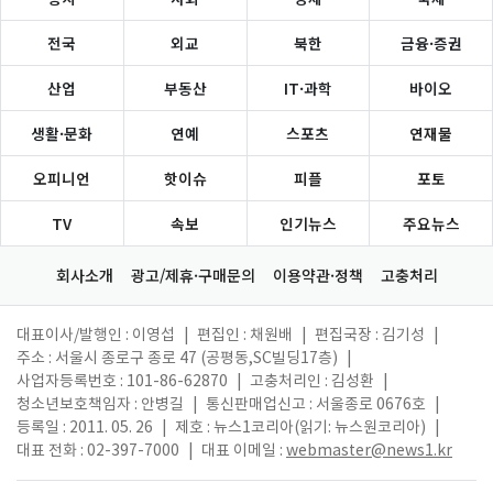
전국
외교
북한
금융·증권
산업
부동산
IT·과학
바이오
생활·문화
연예
스포츠
연재물
오피니언
핫이슈
피플
포토
TV
속보
인기뉴스
주요뉴스
회사소개
광고/제휴·구매문의
이용약관·정책
고충처리
대표이사/발행인 : 이영섭
|
편집인 : 채원배
|
편집국장 : 김기성
|
주소 : 서울시 종로구 종로 47 (공평동,SC빌딩17층)
|
사업자등록번호 : 101-86-62870
|
고충처리인 : 김성환
|
청소년보호책임자 : 안병길
|
통신판매업신고 : 서울종로 0676호
|
등록일 : 2011. 05. 26
|
제호 : 뉴스1코리아(읽기: 뉴스원코리아)
|
대표 전화 : 02-397-7000
|
대표 이메일 :
webmaster@news1.kr