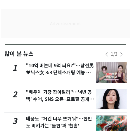
많이 본 뉴스
1
/
2
"10억 버는데 9억 써요?"…삼전男
1
♥닉스女 3:3 단체소개팅 예능 화
제
"배우계 기강 잡아달라"…'4년 공
2
백' 수애, SNS 오픈·프로필 공개
화제
태풍도 "거긴 너무 뜨거워"…한반
3
도 비켜가는 '돌핀'과 '찬홈'