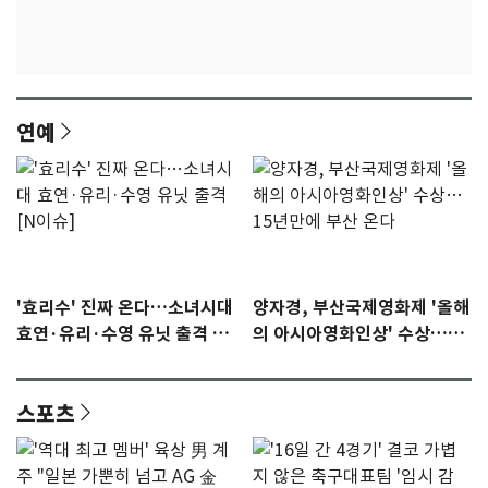
연예
'효리수' 진짜 온다…소녀시대
양자경, 부산국제영화제 '올해
효연·유리·수영 유닛 출격 [N
의 아시아영화인상' 수상…15
이슈]
년만에 부산 온다
스포츠