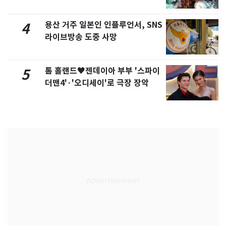
용산 거주 일본인 인플루언서, SNS
4
라이브방송 도중 사망
톰 홀랜드♥젠데이아 부부 '스파이
5
더맨4'·'오디세이'로 극장 장악