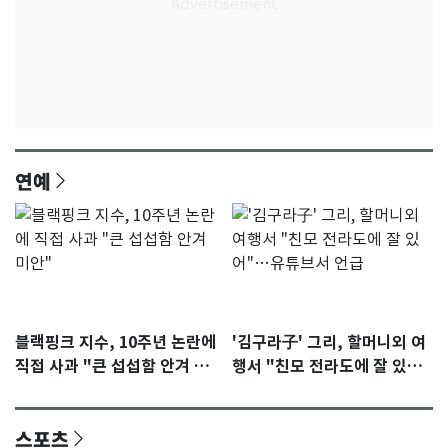
연예
블랙핑크 지수, 10주년 논란에
'김구라子' 그리, 할머니외 여
직접 사과 "큰 섭섭함 안겨 미
행서 "친모 전라도에 잘 있
안"
어"…유튜브서 언급
스포츠