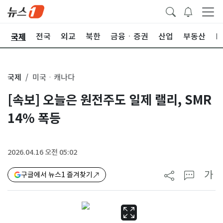
국제
제
전국
외교
북한
금융ㆍ증권
산업
부동산
I
국제
미국ㆍ캐나다
[속보] 오늘은 원전주도 일제 랠리, SMR
14% 폭등
2026.04.16 오전 05:02
가
구글에서 뉴스1 즐겨찾기