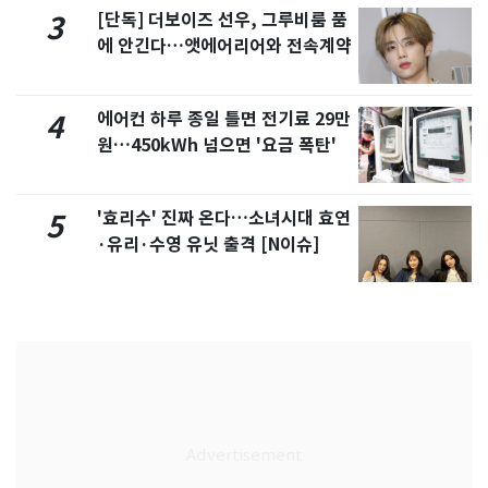
[단독] 더보이즈 선우, 그루비룸 품
3
에 안긴다…앳에어리어와 전속계약
에어컨 하루 종일 틀면 전기료 29만
4
원…450kWh 넘으면 '요금 폭탄'
'효리수' 진짜 온다…소녀시대 효연
5
·유리·수영 유닛 출격 [N이슈]