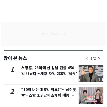
많이 본 뉴스
1
/
2
서장훈, 28억에 산 강남 건물 450
1
억 내놨다…세후 차익 280억 '잭팟'
"10억 버는데 9억 써요?"…삼전男
2
♥닉스女 3:3 단체소개팅 예능 화
제