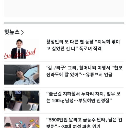
핫뉴스
황정민의 또 다른 팬 등장 "지독히 엮이
고 싶었던 건 너" 폭로녀 직격
'김구라子' 그리, 할머니외 여행서 "친모
전라도에 잘 있어"…유튜브서 언급
"출근길 지하철서 두자리 차지, 업무 보
는 100㎏ 남성…부딪히면 신경질"
"5500만원 날리고 급등주 단타, 남은 건
빚뿐"…30대 여성 파혼 위기