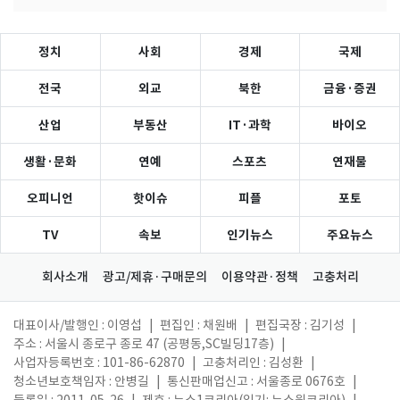
정치
사회
경제
국제
전국
외교
북한
금융·증권
산업
부동산
IT·과학
바이오
생활·문화
연예
스포츠
연재물
오피니언
핫이슈
피플
포토
TV
속보
인기뉴스
주요뉴스
회사소개
광고/제휴·구매문의
이용약관·정책
고충처리
대표이사/발행인 : 이영섭
|
편집인 : 채원배
|
편집국장 : 김기성
|
주소 : 서울시 종로구 종로 47 (공평동,SC빌딩17층)
|
사업자등록번호 : 101-86-62870
|
고충처리인 : 김성환
|
청소년보호책임자 : 안병길
|
통신판매업신고 : 서울종로 0676호
|
등록일 : 2011. 05. 26
|
제호 : 뉴스1코리아(읽기: 뉴스원코리아)
|