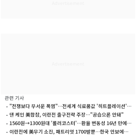
관련 기사
"전쟁보다 무서운 폭염"…전세계 식료품값 '히트플레이션'
비상
댄 케인 美합참, 이란전 출구전략 주장…"공습으론 안돼"
1560원→1300원대 '롤러코스터'…환율 변동성 16년 만에
최대
이란전에 美무기 소진, 패트리엇 1700발뿐…한국 안보에도