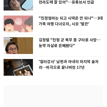
전라도에 잘 있어"…유튜브서 언급
"친정엄마는 되고 시댁은 안 되냐"…3대
가족 여행 다녀오자, 시모 '발끈'
김정렬 "친형 군 복무 중 구타로 사망…
농약 자살로 은폐됐다"
'일타강사' 남편과 아내의 마지막 술자
리…비극으로 끝나버린 17년