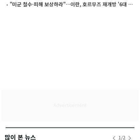
'빨간불'
"미군 철수·피해 보상하라"…이란, 호르무즈 재개방 '6대 요
구안'(종합)
많이 본 뉴스
1
/
2