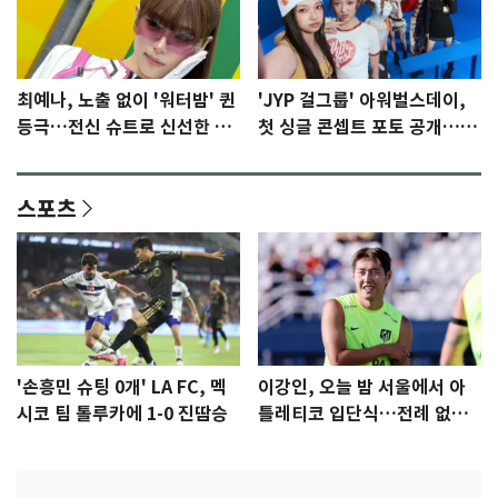
최예나, 노출 없이 '워터밤' 퀸
'JYP 걸그룹' 아워벌스데이,
등극…전신 슈트로 신선한 충
첫 싱글 콘셉트 포토 공개…청
격 [N샷]
량·키치
스포츠
'손흥민 슈팅 0개' LA FC, 멕
이강인, 오늘 밤 서울에서 아
시코 팀 톨루카에 1-0 진땀승
틀레티코 입단식…전례 없는
특급대우