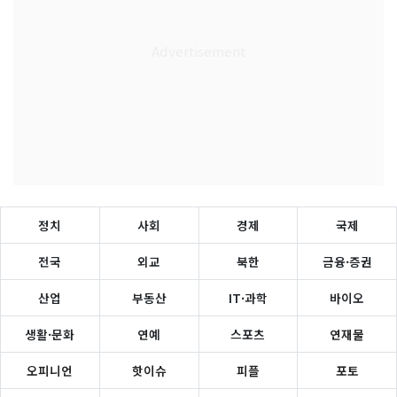
정치
사회
경제
국제
전국
외교
북한
금융·증권
산업
부동산
IT·과학
바이오
생활·문화
연예
스포츠
연재물
오피니언
핫이슈
피플
포토