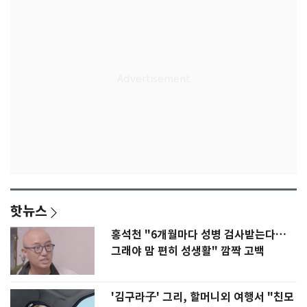
핫뉴스
홍석천 "6개월마다 성병 검사받는다…
그래야 맘 편히 성생활" 깜짝 고백
'김구라子' 그리, 할머니외 여행서 "친모