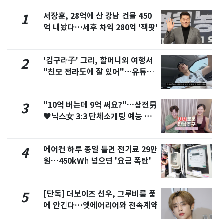
서장훈, 28억에 산 강남 건물 450
1
억 내놨다…세후 차익 280억 '잭팟'
'김구라子' 그리, 할머니외 여행서
2
"친모 전라도에 잘 있어"…유튜브
서 언급
"10억 버는데 9억 써요?"…삼전男
3
♥닉스女 3:3 단체소개팅 예능 화
제
에어컨 하루 종일 틀면 전기료 29만
4
원…450kWh 넘으면 '요금 폭탄'
[단독] 더보이즈 선우, 그루비룸 품
5
에 안긴다…앳에어리어와 전속계약