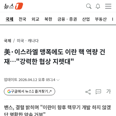
제
국제
전국
외교
북한
금융ㆍ증권
산업
부동산
I
국제
미국ㆍ캐나다
美·이스라엘 맹폭에도 이란 핵 역량 건
재…"강력한 협상 지렛대"
업데이트 2026.04.12 오후 05:14
가
구글에서 뉴스1 즐겨찾기
밴스, 결렬 밝히며 "이란이 향후 핵무기 개발 하지 않겠
단 명확한 약속 거부"