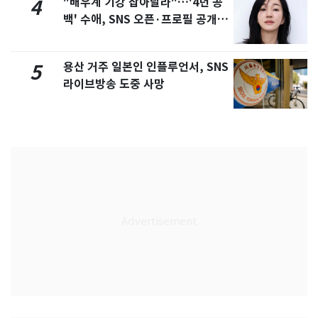
"배우계 기강 잡아달라"…'4년 공
4
백' 수애, SNS 오픈·프로필 공개
화제
용산 거주 일본인 인플루언서, SNS
5
라이브방송 도중 사망