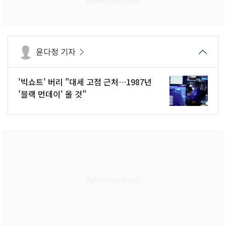
윤다정 기자
'빅쇼트' 버리 "대세 고점 근처…1987년
'블랙 먼데이' 올 것"