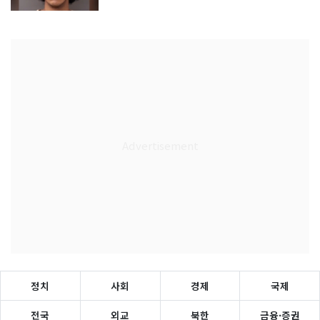
정치
사회
경제
국제
전국
외교
북한
금융·증권