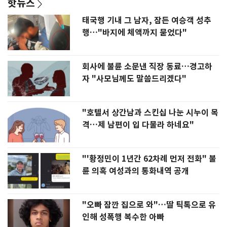
핫뉴스
태국행 기내 그 남자, 잠든 여승객 성추
행…"바지에 체액까지 묻었다"
회사에 불륜 소문낸 직장 동료…경고하
자 "사모님께도 말씀드리겠다"
"호텔서 상간남과 스킨십 나눈 시누이 목
격…제 남편이 입 다물라 하네요"
"'황정민이 1년간 62차례 먼저 전화" 불
륜 의혹 여성과의 통화내역 공개
"오빠 잠깐 집으로 와"…딸 틱톡으로 유
인해 성폭행 복수한 아빠