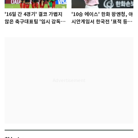
'16일 간 4경기' 결코 가볍지
'10승 에이스' 한화 왕옌청, 아
않은 축구대표팀 '임시 감독'
시안게임서 한국전 '표적 등
무게
판' 가능성