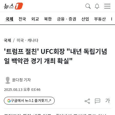
제
국제
전국
외교
북한
금융ㆍ증권
산업
부동산
I
국제
미국ㆍ캐나다
'트럼프 절친' UFC회장 "내년 독립기념
일 백악관 경기 개최 확실"
윤다정 기자
2025.08.13 오후 03:46
가
구글에서 뉴스1 즐겨찾기