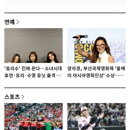
연예
'효리수' 진짜 온다…소녀시대
양자경, 부산국제영화제 '올해
효연·유리·수영 유닛 출격 [N
의 아시아영화인상' 수상…15
이슈]
년만에 부산 온다
스포츠