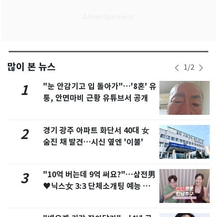
많이 본 뉴스
1
/
2
"눈 안감기고 입 돌아가"…'8혼' 유
1
퉁, 안면마비 근황 유튜브서 공개
경기 광주 아파트 화단서 40대 女
2
숨진 채 발견…시신 옆엔 '이불'
"10억 버는데 9억 써요?"…삼전男
3
♥닉스女 3:3 단체소개팅 예능 화
제