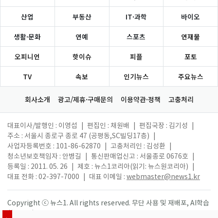
산업
부동산
IT·과학
바이오
생활·문화
연예
스포츠
연재물
오피니언
핫이슈
피플
포토
TV
속보
인기뉴스
주요뉴스
회사소개
광고/제휴·구매문의
이용약관·정책
고충처리
대표이사/발행인 : 이영섭
|
편집인 : 채원배
|
편집국장 : 김기성
|
주소 : 서울시 종로구 종로 47 (공평동,SC빌딩17층)
|
사업자등록번호 : 101-86-62870
|
고충처리인 : 김성환
|
청소년보호책임자 : 안병길
|
통신판매업신고 : 서울종로 0676호
|
등록일 : 2011. 05. 26
|
제호 : 뉴스1코리아(읽기: 뉴스원코리아)
|
대표 전화 : 02-397-7000
|
대표 이메일 :
webmaster@news1.kr
Copyright ⓒ 뉴스1. All rights reserved. 무단 사용 및 재배포, AI학습
활용 금지.