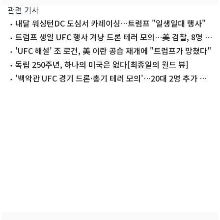
관련 기사
내달 워싱턴DC 도심서 카레이싱…트럼프 "일생일대 행사"
트럼프 생일 UFC 행사 겨냥 드론 테러 모의…美 검찰, 8명 기
소
'UFC 해설' 조 로건, 美 이란 공습 재개에 "트럼프가 망쳤다"
독립 250주년, 하나의 미국은 없다[최종일의 월드 뷰]
'백악관 UFC 경기 드론·총기 테러 모의'…20대 2명 추가 체
포