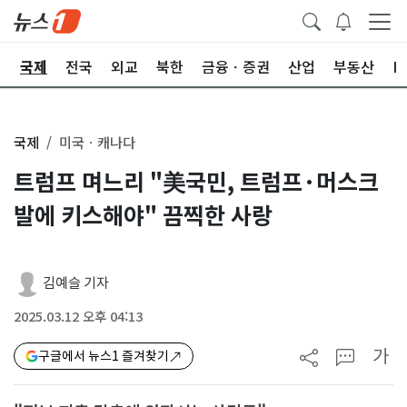
제
국제
전국
외교
북한
금융ㆍ증권
산업
부동산
I
국제
미국ㆍ캐나다
트럼프 며느리 "美국민, 트럼프·머스크
발에 키스해야" 끔찍한 사랑
김예슬 기자
2025.03.12 오후 04:13
가
구글에서 뉴스1 즐겨찾기