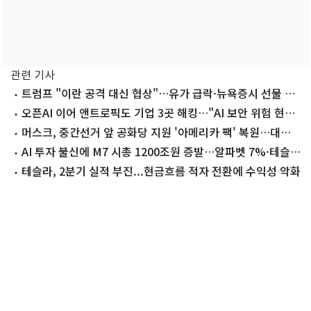
관련 기사
트럼프 "이란 공격 대신 협상"…유가 급락·뉴욕증시 선물 상
승
오픈AI 이어 앤트로픽도 기업 3곳 해킹…"AI 보안 위험 현실
화"(상보)
머스크, 중간선거 앞 공화당 지원 '아메리카 팩' 복원…대규
모 투자
AI 투자 불신에 M7 시총 1200조원 증발…알파벳 7%·테슬
라 15% 급락
테슬라, 2분기 실적 부진...현금흐름 적자 전환에 수익성 악화