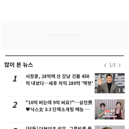
많이 본 뉴스
1
/
2
서장훈, 28억에 산 강남 건물 450
1
억 내놨다…세후 차익 280억 '잭팟'
"10억 버는데 9억 써요?"…삼전男
2
♥닉스女 3:3 단체소개팅 예능 화
제
[단독] 더보이즈 선우, 그루비룸 품