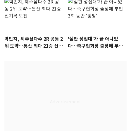
박민지, 제주삼다수 2R 공동 2
'심판 성접대'가 끝 아니었
위 도약…통산 최다 21승 신기
다…축구협회장 출장에 부인
록 도전
3회 동반 '펑펑'