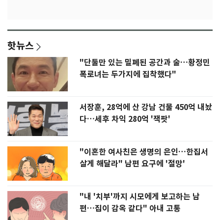
핫뉴스
"단둘만 있는 밀폐된 공간과 술…황정민
폭로녀는 두가지에 집착했다"
서장훈, 28억에 산 강남 건물 450억 내놨
다…세후 차익 280억 '잭팟'
"이혼한 여사친은 생명의 은인…한집서
살게 해달라" 남편 요구에 '절망'
"내 '치부'까지 시모에게 보고하는 남
편…집이 감옥 같다" 아내 고통