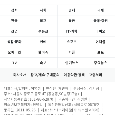
정치
사회
경제
국제
전국
외교
북한
금융·증권
산업
부동산
IT·과학
바이오
생활·문화
연예
스포츠
연재물
오피니언
핫이슈
피플
포토
TV
속보
인기뉴스
주요뉴스
회사소개
광고/제휴·구매문의
이용약관·정책
고충처리
대표이사/발행인 : 이영섭
|
편집인 : 채원배
|
편집국장 : 김기성
|
주소 : 서울시 종로구 종로 47 (공평동,SC빌딩17층)
|
사업자등록번호 : 101-86-62870
|
고충처리인 : 김성환
|
청소년보호책임자 : 안병길
|
통신판매업신고 : 서울종로 0676호
|
등록일 : 2011. 05. 26
|
제호 : 뉴스1코리아(읽기: 뉴스원코리아)
|