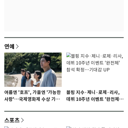
연예
여름엔 '호프', 가을엔 '가능한
블핑 지수·제니·로제·리사,
사랑'…국제영화제 수상 기대
데뷔 10주년 이벤트 '완전체'
감 [N이슈]
참석 확정…기대감 UP
스포츠