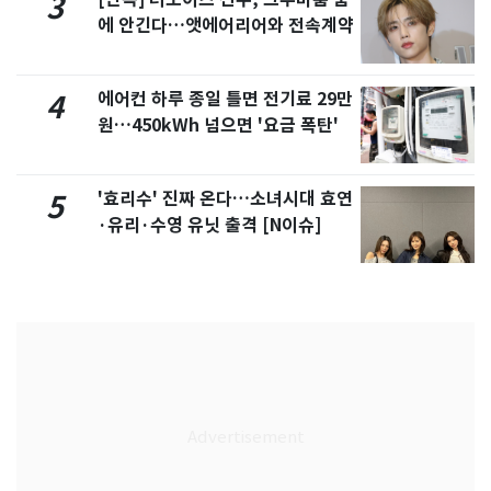
3
에 안긴다…앳에어리어와 전속계약
에어컨 하루 종일 틀면 전기료 29만
4
원…450kWh 넘으면 '요금 폭탄'
'효리수' 진짜 온다…소녀시대 효연
5
·유리·수영 유닛 출격 [N이슈]