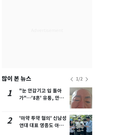
서울
35
℃
부산
34
℃
대구
36
℃
인천
36
℃
광주
35
℃
대전
35
℃
울산
31
℃
많이 본 뉴스
1
/
2
강릉
30
℃
"눈 안감기고 입 돌아
용산 거주 
1
6
가"…'8혼' 유퉁, 안면
루언서, SN
제주
31
℃
마비 근황 유튜브서 공
송 도중 사망
개
'마약 투약 혐의' 신남성
삼성전자·S
2
7
연대 대표 영종도 아파
"주주 환원 
트서 숨진 채 발견
확대할 것" 