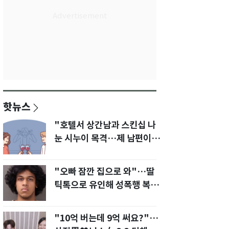
핫뉴스
"호텔서 상간남과 스킨십 나
눈 시누이 목격…제 남편이
입 다물라 하네요"
"오빠 잠깐 집으로 와"…딸
틱톡으로 유인해 성폭행 복수
한 아빠
"10억 버는데 9억 써요?"…