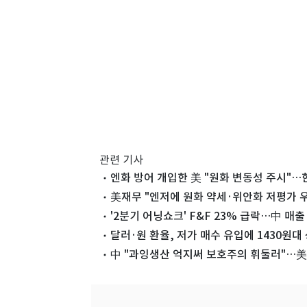
관련 기사
엔화 방어 개입한 美 "원화 변동성 주시"
美재무 "엔저에 원화 약세·위안화 저평가 
'2분기 어닝쇼크' F&F 23% 급락…中 매
달러·원 환율, 저가 매수 유입에 1430원대
中 "과잉생산 억지써 보호주의 휘둘러"…美·