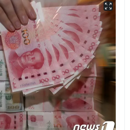
용산 거주 일본인 인플
6
루언서, SNS 라이브방
송 도중 사망
삼성전자·SK하이닉스
7
"주주 환원 의미 있게
확대할 것" 약속