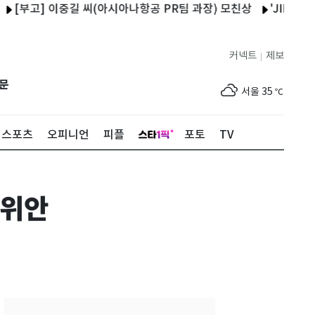
고] 이중길 씨(아시아나항공 PR팀 과장) 모친상
'JIMFF' 장항준
커넥트
제보
|
제주
31
℃
문
서울
35
℃
부산
34
℃
스포츠
오피니언
피플
포토
TV
대구
36
℃
인천
36
℃
9위안
광주
35
℃
대전
35
℃
울산
31
℃
강릉
30
℃
제주
31
℃