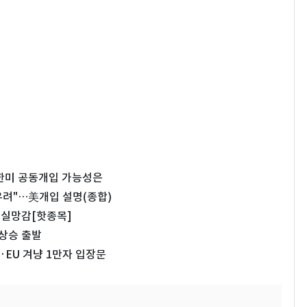
…한미 공동개입 가능성은
우려"…美개입 설명(종합)
출 실망감[핫종목]
 상승 출발
EU 겨냥 1만자 입장문