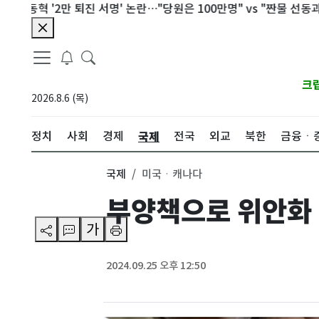
혁 '2만 퇴진 서명' 논란…"당원은 100만명" vs "짠물 선동과 달라"
크
2026.8.6 (목)
국제
정치
사회
경제
전국
외교
북한
금융ㆍ
국제
미국ㆍ캐나다
부양책으로 위안화 1
가
2024.09.25 오후 12:50