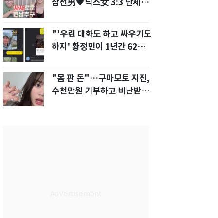
삼전男♥닉스女 3:3 단체소
개팅 예능 화제
"'우린 대화도 하고 싸우기도
하지' 황정민이 1년간 62차례
먼저 전화"
"몸 판 돈"…구마모토 지진,
수천만원 기부하고 비난받은
성인물 배우