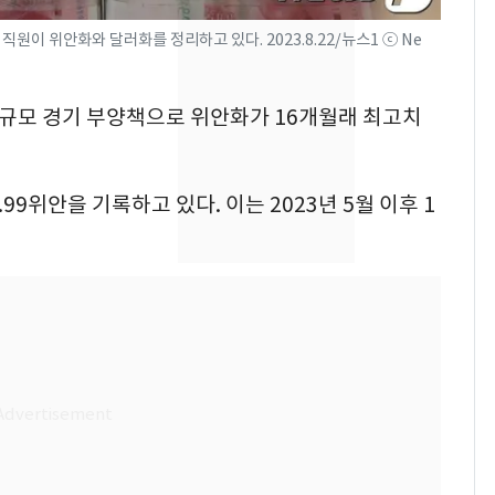
"하늘로 떠난 딸과의 약
8
원이 위안화와 달러화를 정리하고 있다. 2023.8.22/뉴스1 ⓒ Ne
속"…이현주 경사, 세
번째 모발 기부
 대규모 경기 부양책으로 위안화가 16개월래 최고치
태풍도 "거긴 너무 뜨거
9
워"…한반도 비켜가는
'돌핀'과 '찬홈'
9위안을 기록하고 있다. 이는 2023년 5월 이후 1
[단독] 아내 가출하자
10
성매매 여성 부르고 영
아 때려 살해한 친부, 중
형