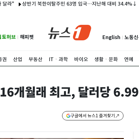
상반기 북한이탈주민 63명 입국…지난해 대비 34.4%↓
[부
립토허브
해피펫
English
노동신
|
|
증권
산업
부동산
ITㆍ과학
바이오
생활ㆍ문화
연예
6개월래 최고, 달러당 6.9
구글에서 뉴스1 즐겨찾기