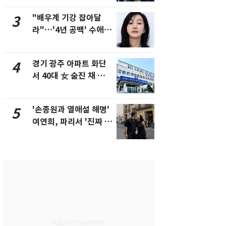
"배우계 기강 잡아달
"하늘로 떠
3
8
라"…'4년 공백' 수애,
속"…이현주
SNS 오픈·프로필 공개
번째 모발 
화제
경기 광주 아파트 화단
태풍도 "거
4
9
서 40대 女 숨진 채 발
워"…한반도
견…시신 옆엔 '이불'
'돌핀'과 '찬
'손종원과 열애설 해명'
[단독] 아내
5
10
여연희, 파리서 '진짜 연
성매매 여성
인'과 입맞춤…훈남이
아 때려 살해
네 [N샷]
형