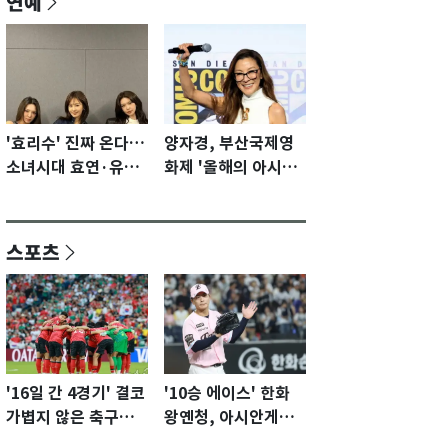
연예
'효리수' 진짜 온다…
양자경, 부산국제영
소녀시대 효연·유리·
화제 '올해의 아시아
수영 유닛 출격 [N이
영화인상' 수상…15
슈]
년만에 부산 온다
스포츠
'16일 간 4경기' 결코
'10승 에이스' 한화
가볍지 않은 축구대
왕옌청, 아시안게임
표팀 '임시 감독' 무게
서 한국전 '표적 등판'