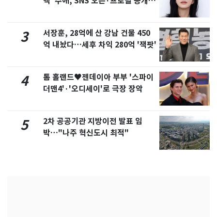
백' 수애, SNS 오픈·프로필 공개
화제
서장훈, 28억에 산 강남 건물 450
3
억 내놨다…세후 차익 280억 '잭팟'
톰 홀랜드♥젠데이아 부부 '스파이
4
더맨4'·'오디세이'로 극장 장악
2차 공공기관 지방이전 발표 임
5
박…"나주 혁신도시 최적"