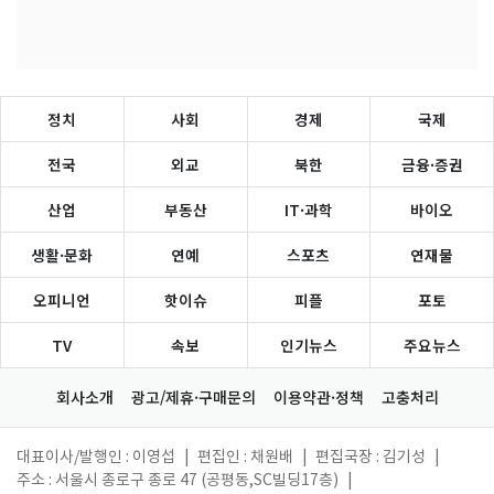
정치
사회
경제
국제
전국
외교
북한
금융·증권
산업
부동산
IT·과학
바이오
생활·문화
연예
스포츠
연재물
오피니언
핫이슈
피플
포토
TV
속보
인기뉴스
주요뉴스
회사소개
광고/제휴·구매문의
이용약관·정책
고충처리
대표이사/발행인 : 이영섭
|
편집인 : 채원배
|
편집국장 : 김기성
|
주소 : 서울시 종로구 종로 47 (공평동,SC빌딩17층)
|