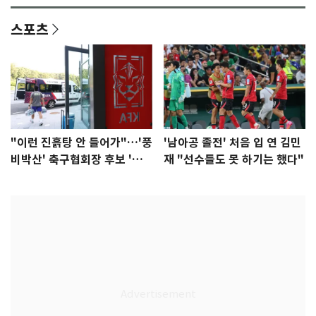
스포츠
"이런 진흙탕 안 들어가"…'풍
'남아공 졸전' 처음 입 연 김민
비박산' 축구협회장 후보 '실
재 "선수들도 못 하기는 했다"
종'