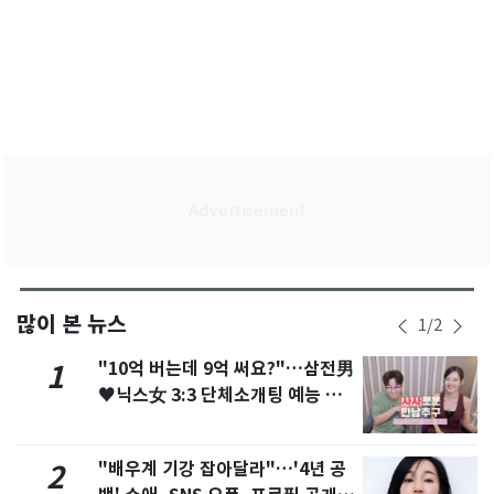
많이 본 뉴스
1
/
2
"10억 버는데 9억 써요?"…삼전男
1
♥닉스女 3:3 단체소개팅 예능 화
제
"배우계 기강 잡아달라"…'4년 공
2