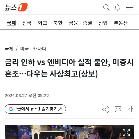
제
국제
전국
외교
북한
금융ㆍ증권
산업
부동산
I
국제
미국ㆍ캐나다
금리 인하 vs 엔비디아 실적 불안, 미증시
혼조…다우는 사상최고(상보)
2024.08.27 오전 05:22
가
구글에서 뉴스1 즐겨찾기