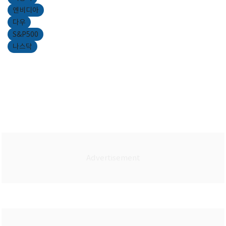
엔비디아
다우
S&P500
나스닥