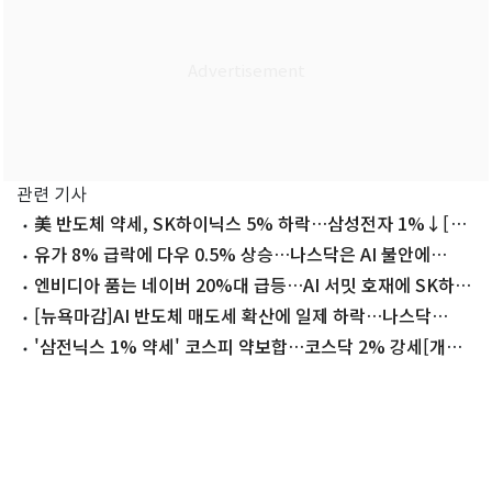
관련 기사
美 반도체 약세, SK하이닉스 5% 하락…삼성전자 1%↓[핫
종목]
유가 8% 급락에 다우 0.5% 상승…나스닥은 AI 불안에
0.2% 하락[뉴욕마감]
엔비디아 품는 네이버 20%대 급등…AI 서밋 호재에 SK하닉
4%↑
[뉴욕마감]AI 반도체 매도세 확산에 일제 하락…나스닥
1.4%↓
'삼전닉스 1% 약세' 코스피 약보합…코스닥 2% 강세[개장
시황]