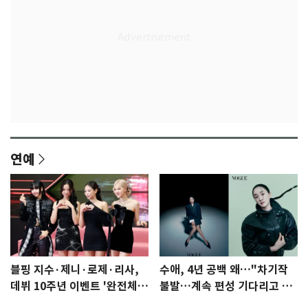
연예
블핑 지수·제니·로제·리사,
수애, 4년 공백 왜…"차기작
데뷔 10주년 이벤트 '완전체'
불발…계속 편성 기다리고 있
참석 확정…기대감 UP
다"