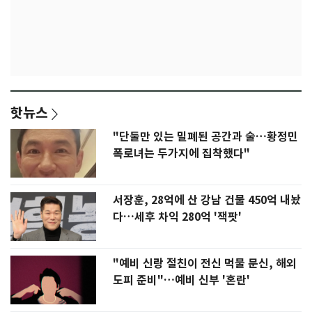
핫뉴스
"단둘만 있는 밀폐된 공간과 술…황정민
폭로녀는 두가지에 집착했다"
서장훈, 28억에 산 강남 건물 450억 내놨
다…세후 차익 280억 '잭팟'
"예비 신랑 절친이 전신 먹물 문신, 해외
도피 준비"…예비 신부 '혼란'