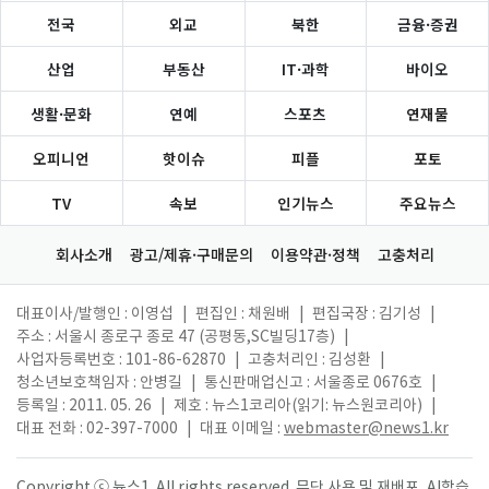
전국
외교
북한
금융·증권
산업
부동산
IT·과학
바이오
생활·문화
연예
스포츠
연재물
오피니언
핫이슈
피플
포토
TV
속보
인기뉴스
주요뉴스
회사소개
광고/제휴·구매문의
이용약관·정책
고충처리
대표이사/발행인 : 이영섭
|
편집인 : 채원배
|
편집국장 : 김기성
|
주소 : 서울시 종로구 종로 47 (공평동,SC빌딩17층)
|
사업자등록번호 : 101-86-62870
|
고충처리인 : 김성환
|
청소년보호책임자 : 안병길
|
통신판매업신고 : 서울종로 0676호
|
등록일 : 2011. 05. 26
|
제호 : 뉴스1코리아(읽기: 뉴스원코리아)
|
대표 전화 : 02-397-7000
|
대표 이메일 :
webmaster@news1.kr
Copyright ⓒ 뉴스1. All rights reserved. 무단 사용 및 재배포, AI학습