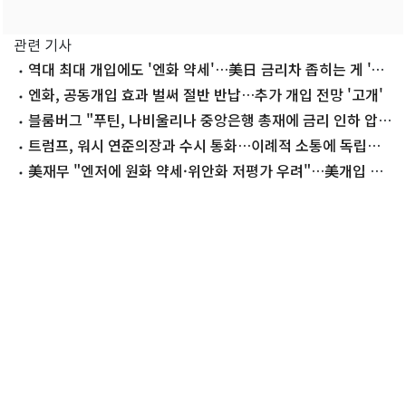
관련 기사
역대 최대 개입에도 '엔화 약세'…美日 금리차 좁히는 게 '관
건'
엔화, 공동개입 효과 벌써 절반 반납…추가 개입 전망 '고개'
블룸버그 "푸틴, 나비울리나 중앙은행 총재에 금리 인하 압
박"
트럼프, 워시 연준의장과 수시 통화…이례적 소통에 독립성
논란
美재무 "엔저에 원화 약세·위안화 저평가 우려"…美개입 설
명(종합)