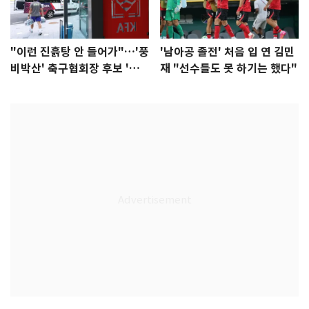
"이런 진흙탕 안 들어가"…'풍
'남아공 졸전' 처음 입 연 김민
비박산' 축구협회장 후보 '실
재 "선수들도 못 하기는 했다"
종'