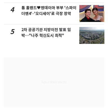
톰 홀랜드♥젠데이아 부부 '스파이
4
더맨4'·'오디세이'로 극장 장악
2차 공공기관 지방이전 발표 임
5
박…"나주 혁신도시 최적"