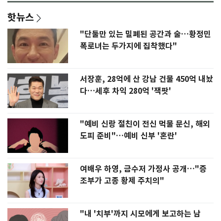
핫뉴스
"단둘만 있는 밀폐된 공간과 술…황정민
폭로녀는 두가지에 집착했다"
서장훈, 28억에 산 강남 건물 450억 내놨
다…세후 차익 280억 '잭팟'
"예비 신랑 절친이 전신 먹물 문신, 해외
도피 준비"…예비 신부 '혼란'
여배우 하영, 금수저 가정사 공개…"증
조부가 고종 황제 주치의"
"내 '치부'까지 시모에게 보고하는 남