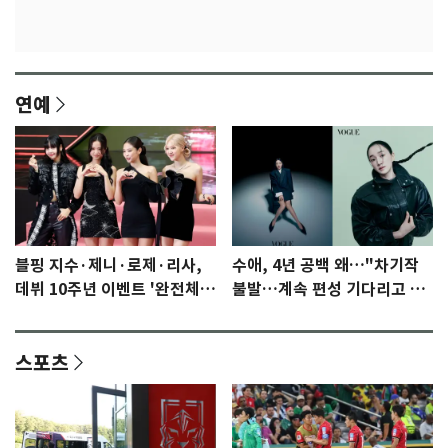
연예
블핑 지수·제니·로제·리사,
수애, 4년 공백 왜…"차기작
데뷔 10주년 이벤트 '완전체'
불발…계속 편성 기다리고 있
참석 확정…기대감 UP
다"
스포츠