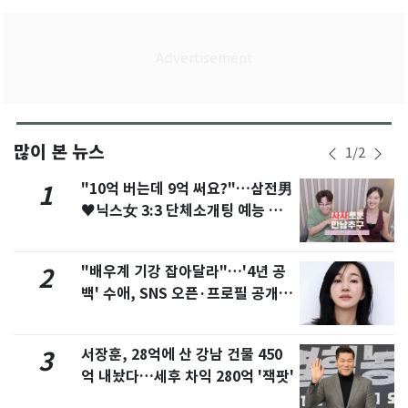
많이 본 뉴스
1
/
2
"10억 버는데 9억 써요?"…삼전男
1
♥닉스女 3:3 단체소개팅 예능 화
제
"배우계 기강 잡아달라"…'4년 공
2
백' 수애, SNS 오픈·프로필 공개
화제
서장훈, 28억에 산 강남 건물 450
3
억 내놨다…세후 차익 280억 '잭팟'