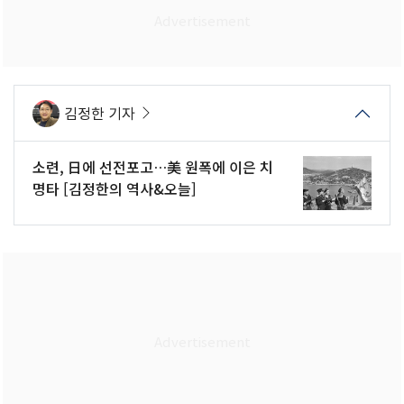
김정한 기자
소련, 日에 선전포고…美 원폭에 이은 치
명타 [김정한의 역사&오늘]