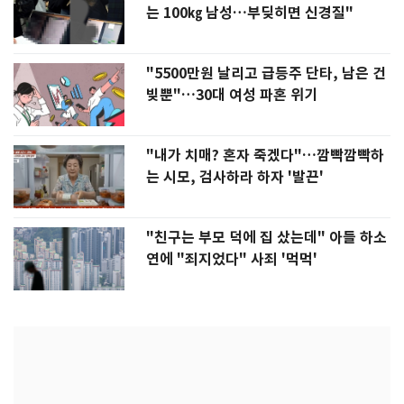
는 100㎏ 남성…부딪히면 신경질"
"5500만원 날리고 급등주 단타, 남은 건
빚뿐"…30대 여성 파혼 위기
"내가 치매? 혼자 죽겠다"…깜빡깜빡하
는 시모, 검사하라 하자 '발끈'
"친구는 부모 덕에 집 샀는데" 아들 하소
연에 "죄지었다" 사죄 '먹먹'