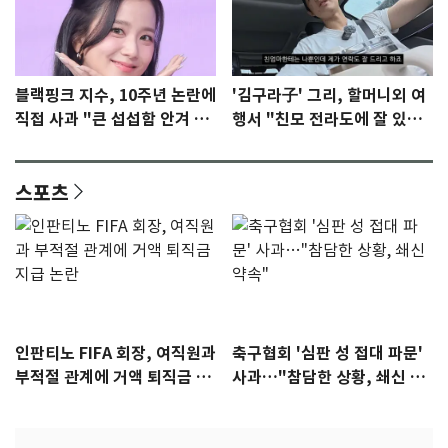
블랙핑크 지수, 10주년 논란에
'김구라子' 그리, 할머니외 여
직접 사과 "큰 섭섭함 안겨 미
행서 "친모 전라도에 잘 있
안"
어"…유튜브서 언급
스포츠
인판티노 FIFA 회장, 여직원과
축구협회 '심판 성 접대 파문'
부적절 관계에 거액 퇴직금 지
사과…"참담한 상황, 쇄신 약
급 논란
속"