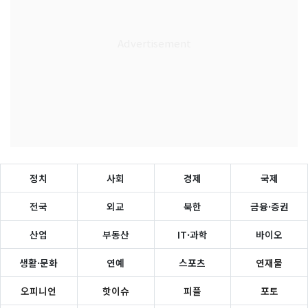
정치
사회
경제
국제
전국
외교
북한
금융·증권
산업
부동산
IT·과학
바이오
생활·문화
연예
스포츠
연재물
오피니언
핫이슈
피플
포토