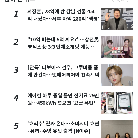
서장훈, 28억에 산 강남 건물 450
1
억 내놨다…세후 차익 280억 '잭팟'
"10억 버는데 9억 써요?"…삼전男
2
♥닉스女 3:3 단체소개팅 예능 화
제
[단독] 더보이즈 선우, 그루비룸 품
3
에 안긴다…앳에어리어와 전속계약
에어컨 하루 종일 틀면 전기료 29만
4
원…450kWh 넘으면 '요금 폭탄'
'효리수' 진짜 온다…소녀시대 효연
5
·유리·수영 유닛 출격 [N이슈]