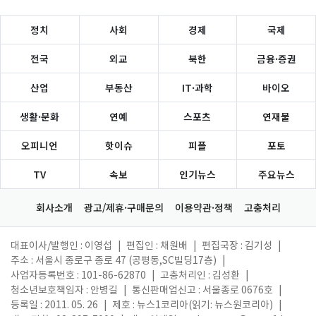
정치
사회
경제
국제
전국
외교
북한
금융·증권
산업
부동산
IT·과학
바이오
생활·문화
연예
스포츠
연재물
오피니언
핫이슈
피플
포토
TV
속보
인기뉴스
주요뉴스
회사소개
광고/제휴·구매문의
이용약관·정책
고충처리
대표이사/발행인 : 이영섭
|
편집인 : 채원배
|
편집국장 : 김기성
|
주소 : 서울시 종로구 종로 47 (공평동,SC빌딩17층)
|
사업자등록번호 : 101-86-62870
|
고충처리인 : 김성환
|
청소년보호책임자 : 안병길
|
통신판매업신고 : 서울종로 0676호
|
등록일 : 2011. 05. 26
|
제호 : 뉴스1코리아(읽기: 뉴스원코리아)
|