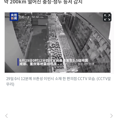
약 200km 떨어진 충칭·청두 등서 감지
29일 0시 12분께 쓰촨성 이빈시 소재 한 편의점 CCTV 모습. (CCTV갈
무리)