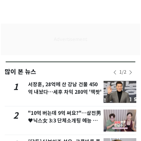
많이 본 뉴스
1
/
2
서장훈, 28억에 산 강남 건물 450
1
억 내놨다…세후 차익 280억 '잭팟'
"10억 버는데 9억 써요?"…삼전男
2
♥닉스女 3:3 단체소개팅 예능 화
제