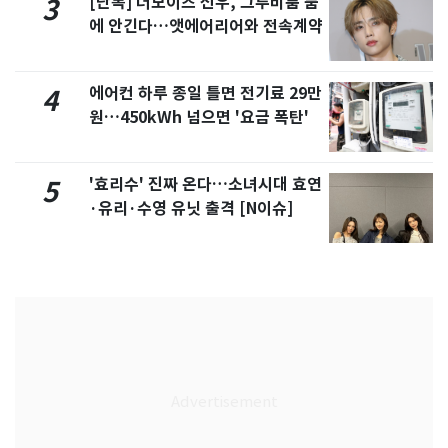
[단독] 더보이즈 선우, 그루비룸 품
3
에 안긴다…앳에어리어와 전속계약
에어컨 하루 종일 틀면 전기료 29만
4
원…450kWh 넘으면 '요금 폭탄'
'효리수' 진짜 온다…소녀시대 효연
5
·유리·수영 유닛 출격 [N이슈]