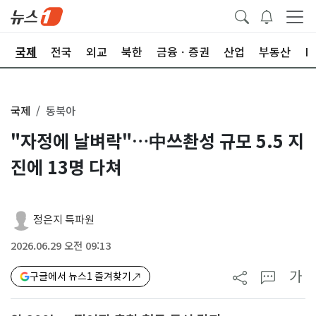
제
국제
전국
외교
북한
금융ㆍ증권
산업
부동산
I
국제
동북아
"자정에 날벼락"…中쓰촨성 규모 5.5 지
진에 13명 다쳐
정은지 특파원
2026.06.29 오전 09:13
가
구글에서 뉴스1 즐겨찾기