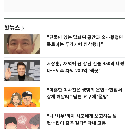
핫뉴스
"단둘만 있는 밀폐된 공간과 술…황정민
폭로녀는 두가지에 집착했다"
서장훈, 28억에 산 강남 건물 450억 내놨
다…세후 차익 280억 '잭팟'
"이혼한 여사친은 생명의 은인…한집서
살게 해달라" 남편 요구에 '절망'
"내 '치부'까지 시모에게 보고하는 남
편…집이 감옥 같다" 아내 고통