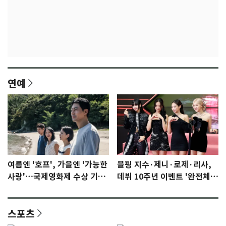
연예
여름엔 '호프', 가을엔 '가능한
블핑 지수·제니·로제·리사,
사랑'…국제영화제 수상 기대
데뷔 10주년 이벤트 '완전체'
감 [N이슈]
참석 확정…기대감 UP
스포츠