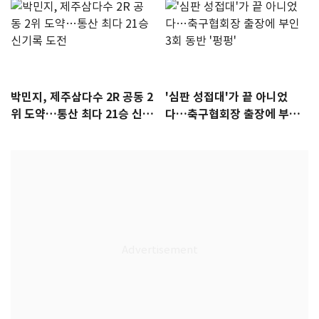
박민지, 제주삼다수 2R 공동 2
'심판 성접대'가 끝 아니었
위 도약…통산 최다 21승 신기
다…축구협회장 출장에 부인
록 도전
3회 동반 '펑펑'