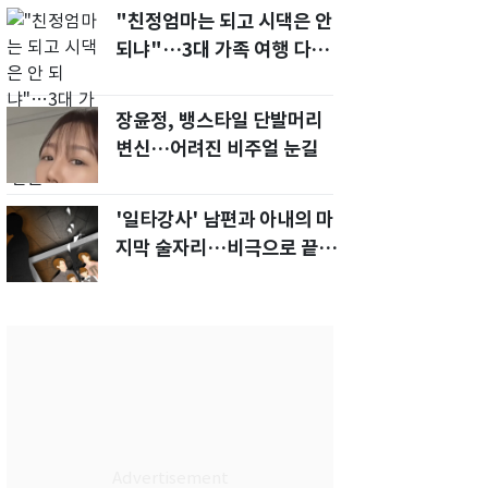
"친정엄마는 되고 시댁은 안
되냐"…3대 가족 여행 다녀
오자, 시모 '발끈'
장윤정, 뱅스타일 단발머리
변신…어려진 비주얼 눈길
'일타강사' 남편과 아내의 마
지막 술자리…비극으로 끝나
버린 17년