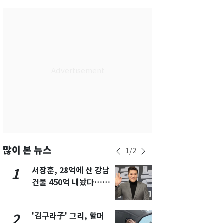
서울
30
℃
부산
28
℃
대구
32
℃
인천
32
℃
광주
33
℃
대전
32
℃
울산
26
℃
강릉
22
℃
많이 본 뉴스
1
/
2
제주
28
℃
서장훈, 28억에 산 강남
회춘실험 억만
1
6
건물 450억 내놨다…세
친 생리혈' 냉동고 보
후 차익 280억 '잭팟'
관…"자궁 
해"
'김구라子' 그리, 할머
'심판 성접대
2
7