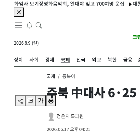
화엄사 모기장영화음악회, 열대야 잊고 700여명 운집
대통령 특사
크
2026.8.9 (일)
국제
정치
사회
경제
전국
외교
북한
금융ㆍ
국제
동북아
주북 中대사 6·2
가
정은지 특파원
2026.06.17 오후 04:21