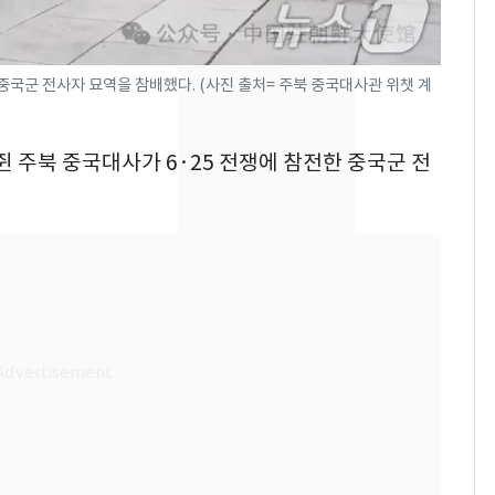
었다…축구협회장 출장
에 부인 3회 동반 '펑펑'
[단독] 경찰, '김부장'
8
국군 전사자 묘역을 참배했다. (사진 출처= 주북 중국대사관 위챗 계
제작사 회장 수사…자본
시장법 위반 의혹
쥔 주북 중국대사가 6·25 전쟁에 참전한 중국군 전
'일타강사' 남편과 아내
9
의 마지막 술자리…비극
으로 끝나버린 17년
13호 태풍 '돌핀' 日오
10
키나와·가고시마현 접
근…26만명 대피령