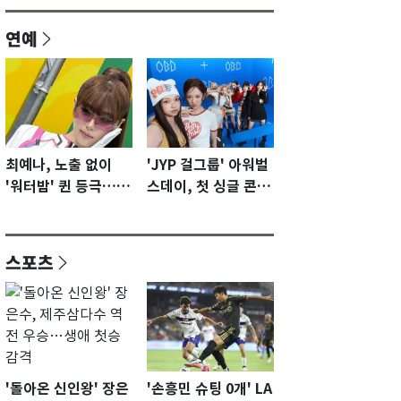
연예
최예나, 노출 없이
'JYP 걸그룹' 아워벌
'워터밤' 퀸 등극…전
스데이, 첫 싱글 콘셉
신 슈트로 신선한 충
트 포토 공개…청량·
격 [N샷]
키치
스포츠
'돌아온 신인왕' 장은
'손흥민 슈팅 0개' LA