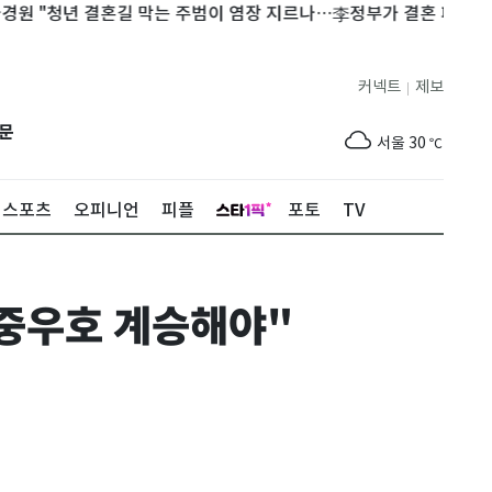
청년 결혼길 막는 주범이 염장 지르나…李정부가 결혼 페널티"
'
커넥트
제보
|
제주
28
℃
문
서울
30
℃
부산
28
℃
스포츠
오피니언
피플
포토
TV
대구
32
℃
인천
32
℃
북중우호 계승해야"
광주
33
℃
대전
32
℃
울산
26
℃
강릉
22
℃
제주
28
℃