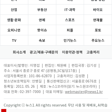
산업
부동산
IT·과학
바이오
생활·문화
연예
스포츠
연재물
오피니언
핫이슈
피플
포토
TV
속보
인기뉴스
주요뉴스
회사소개
광고/제휴·구매문의
이용약관·정책
고충처리
대표이사/발행인 : 이영섭
|
편집인 : 채원배
|
편집국장 : 김기성
|
주소 : 서울시 종로구 종로 47 (공평동,SC빌딩17층)
|
사업자등록번호 : 101-86-62870
|
고충처리인 : 김성환
|
청소년보호책임자 : 안병길
|
통신판매업신고 : 서울종로 0676호
|
등록일 : 2011. 05. 26
|
제호 : 뉴스1코리아(읽기: 뉴스원코리아)
|
대표 전화 : 02-397-7000
|
대표 이메일 :
webmaster@news1.kr
Copyright ⓒ 뉴스1. All rights reserved. 무단 사용 및 재배포, AI학습
활용 금지.