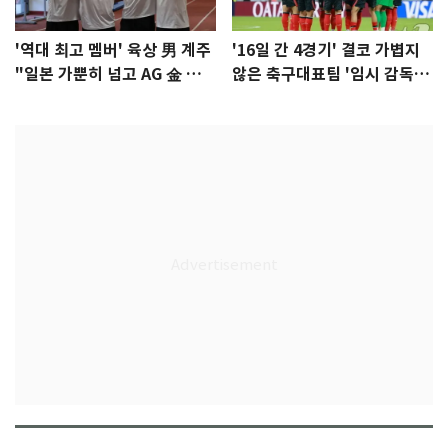
'역대 최고 멤버' 육상 男 계주
'16일 간 4경기' 결코 가볍지
"일본 가뿐히 넘고 AG 金 따겠
않은 축구대표팀 '임시 감독'
다"
무게