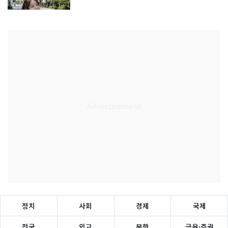
정치
사회
경제
국제
전국
외교
북한
금융·증권