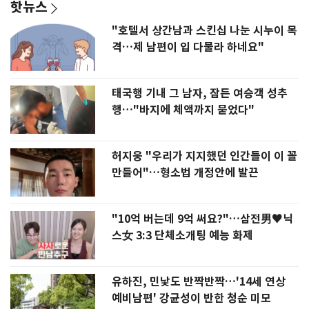
핫뉴스
"호텔서 상간남과 스킨십 나눈 시누이 목
격…제 남편이 입 다물라 하네요"
태국행 기내 그 남자, 잠든 여승객 성추
행…"바지에 체액까지 묻었다"
허지웅 "우리가 지지했던 인간들이 이 꼴
만들어"…형소법 개정안에 발끈
"10억 버는데 9억 써요?"…삼전男♥닉
스女 3:3 단체소개팅 예능 화제
유하진, 민낯도 반짝반짝…'14세 연상
예비남편' 강균성이 반한 청순 미모