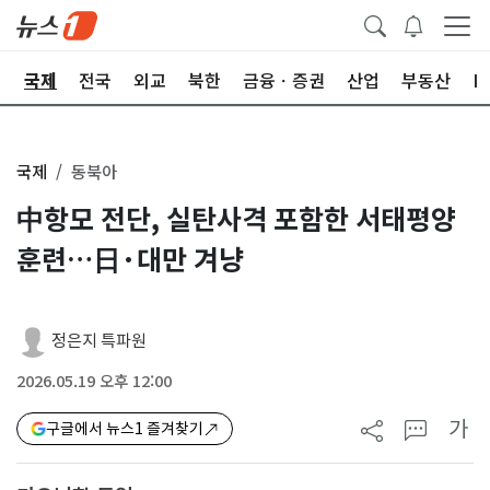
제
국제
전국
외교
북한
금융ㆍ증권
산업
부동산
I
국제
동북아
中항모 전단, 실탄사격 포함한 서태평양
훈련…日·대만 겨냥
정은지 특파원
2026.05.19 오후 12:00
가
구글에서 뉴스1 즐겨찾기