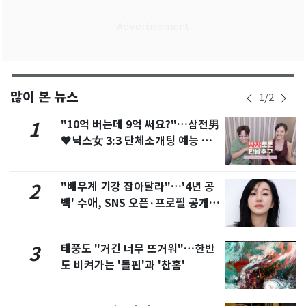
많이 본 뉴스
1
/
2
"10억 버는데 9억 써요?"…삼전男
1
♥닉스女 3:3 단체소개팅 예능 화
제
"배우계 기강 잡아달라"…'4년 공
2
백' 수애, SNS 오픈·프로필 공개
화제
태풍도 "거긴 너무 뜨거워"…한반
3
도 비켜가는 '돌핀'과 '찬홈'