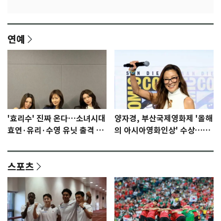
연예
'효리수' 진짜 온다…소녀시대
양자경, 부산국제영화제 '올해
효연·유리·수영 유닛 출격 [N
의 아시아영화인상' 수상…15
이슈]
년만에 부산 온다
스포츠