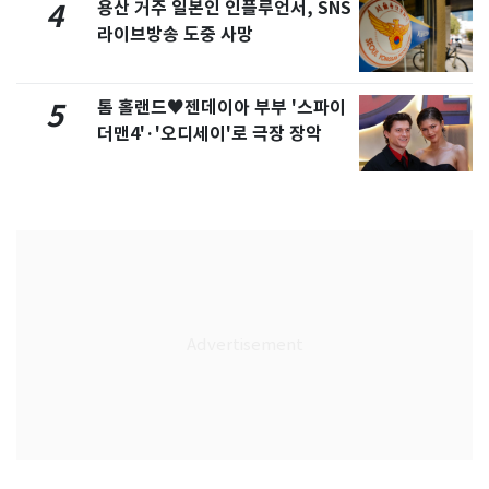
용산 거주 일본인 인플루언서, SNS
4
라이브방송 도중 사망
톰 홀랜드♥젠데이아 부부 '스파이
5
더맨4'·'오디세이'로 극장 장악