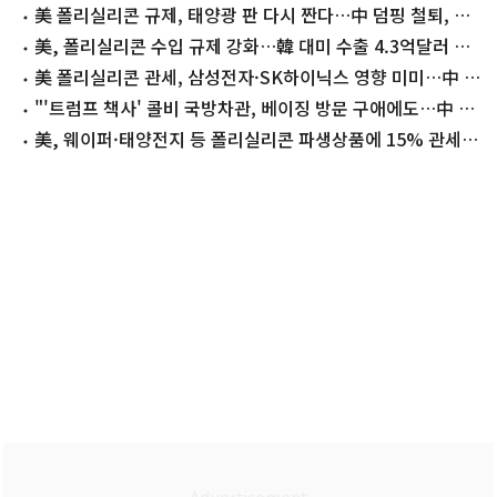
美 폴리실리콘 규제, 태양광 판 다시 짠다…中 덤핑 철퇴, 韓
'수혜'
美, 폴리실리콘 수입 규제 강화…韓 대미 수출 4.3억달러 영
향권
美 폴리실리콘 관세, 삼성전자·SK하이닉스 영향 미미…中 노
렸다
"'트럼프 책사' 콜비 국방차관, 베이징 방문 구애에도…中 냉
담"
美, 웨이퍼·태양전지 등 폴리실리콘 파생상품에 15% 관세
(종합)