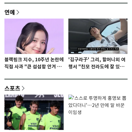
연예
블랙핑크 지수, 10주년 논란에
'김구라子' 그리, 할머니외 여
직접 사과 "큰 섭섭함 안겨 미
행서 "친모 전라도에 잘 있
안"
어"…유튜브서 언급
스포츠