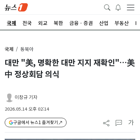
제
국제
전국
외교
북한
금융ㆍ증권
산업
부동산
I
국제
동북아
대만 "美, 명확한 대만 지지 재확인"…美
中 정상회담 의식
이창규 기자
2026.05.14 오후 02:14
가
구글에서 뉴스1 즐겨찾기