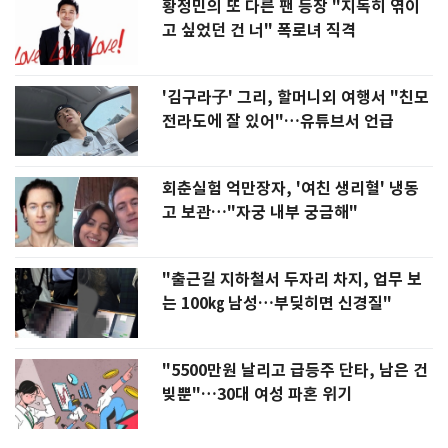
황정민의 또 다른 팬 등장 "지독히 엮이
고 싶었던 건 너" 폭로녀 직격
'김구라子' 그리, 할머니외 여행서 "친모
전라도에 잘 있어"…유튜브서 언급
회춘실험 억만장자, '여친 생리혈' 냉동
고 보관…"자궁 내부 궁금해"
"출근길 지하철서 두자리 차지, 업무 보
는 100㎏ 남성…부딪히면 신경질"
"5500만원 날리고 급등주 단타, 남은 건
빚뿐"…30대 여성 파혼 위기