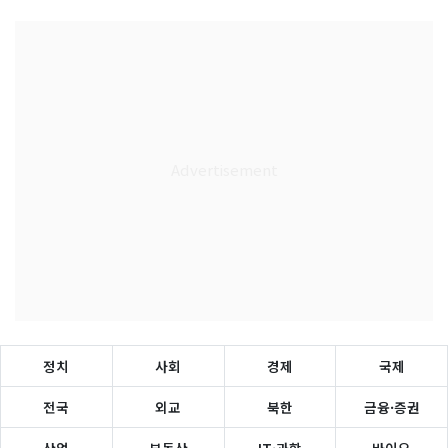
정치
사회
경제
국제
전국
외교
북한
금융·증권