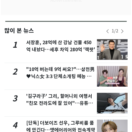
많이 본 뉴스
1
/
2
서장훈, 28억에 산 강남 건물 450
1
억 내놨다…세후 차익 280억 '잭팟'
"10억 버는데 9억 써요?"…삼전男
2
♥닉스女 3:3 단체소개팅 예능 화
제
'김구라子' 그리, 할머니외 여행서
3
"친모 전라도에 잘 있어"…유튜브
서 언급
[단독] 더보이즈 선우, 그루비룸 품
4
에 안긴다…앳에어리어와 전속계약