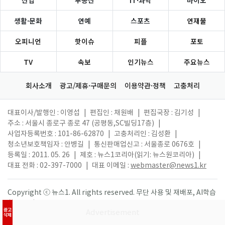
산업
부동산
IT·과학
바이오
생활·문화
연예
스포츠
연재물
오피니언
핫이슈
피플
포토
TV
속보
인기뉴스
주요뉴스
회사소개
광고/제휴·구매문의
이용약관·정책
고충처리
대표이사/발행인 : 이영섭
|
편집인 : 채원배
|
편집국장 : 김기성
|
주소 : 서울시 종로구 종로 47 (공평동,SC빌딩17층)
|
사업자등록번호 : 101-86-62870
|
고충처리인 : 김성환
|
청소년보호책임자 : 안병길
|
통신판매업신고 : 서울종로 0676호
|
등록일 : 2011. 05. 26
|
제호 : 뉴스1코리아(읽기: 뉴스원코리아)
|
대표 전화 : 02-397-7000
|
대표 이메일 :
webmaster@news1.kr
Copyright ⓒ 뉴스1. All rights reserved. 무단 사용 및 재배포, AI학습
활용 금지.
광고
삭제