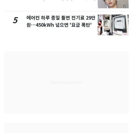
에어컨 하루 종일 틀면 전기료 29만
5
원…450kWh 넘으면 '요금 폭탄'