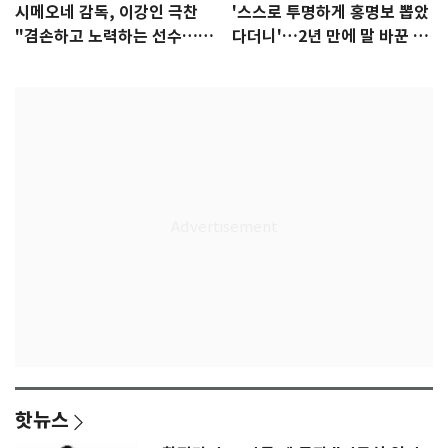
시메오네 감독, 이강인 극찬
'스스로 투명하게 홍명보 뽑았
"겸손하고 노력하는 선수…좋
다더니'…2년 만에 말 바꾼 이
은 첫인상"
임생
핫뉴스