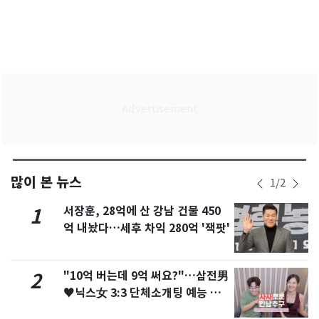
많이 본 뉴스
1
/
2
서장훈, 28억에 산 강남 건물 450
1
억 내놨다…세후 차익 280억 '잭팟'
"10억 버는데 9억 써요?"…삼전男
2
♥닉스女 3:3 단체소개팅 예능 화
제