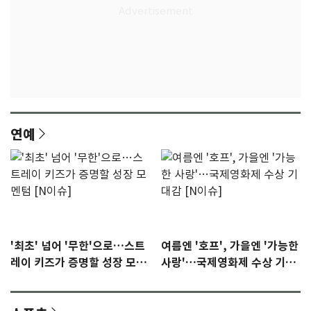
연예
'최초' 넘어 '무한'으로…스트
여름엔 '호프', 가을엔 '가능한
레이 키즈가 증명할 성장 모멘
사랑'…국제영화제 수상 기대
텀 [N이슈]
감 [N이슈]