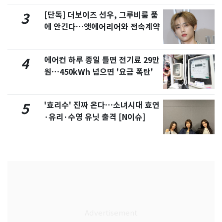
[단독] 더보이즈 선우, 그루비룸 품
3
에 안긴다…앳에어리어와 전속계약
에어컨 하루 종일 틀면 전기료 29만
4
원…450kWh 넘으면 '요금 폭탄'
'효리수' 진짜 온다…소녀시대 효연
5
·유리·수영 유닛 출격 [N이슈]