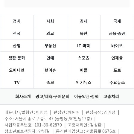
정치
사회
경제
국제
전국
외교
북한
금융·증권
산업
부동산
IT·과학
바이오
생활·문화
연예
스포츠
연재물
오피니언
핫이슈
피플
포토
TV
속보
인기뉴스
주요뉴스
회사소개
광고/제휴·구매문의
이용약관·정책
고충처리
대표이사/발행인 : 이영섭
|
편집인 : 채원배
|
편집국장 : 김기성
|
주소 : 서울시 종로구 종로 47 (공평동,SC빌딩17층)
|
사업자등록번호 : 101-86-62870
|
고충처리인 : 김성환
|
청소년보호책임자 : 안병길
|
통신판매업신고 : 서울종로 0676호
|