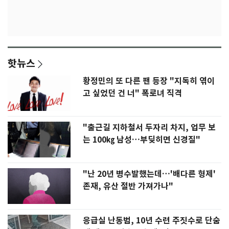
핫뉴스
황정민의 또 다른 팬 등장 "지독히 엮이
고 싶었던 건 너" 폭로녀 직격
"출근길 지하철서 두자리 차지, 업무 보
는 100㎏ 남성…부딪히면 신경질"
"난 20년 병수발했는데…'배다른 형제'
존재, 유산 절반 가져가나"
응급실 난동범, 10년 수련 주짓수로 단숨