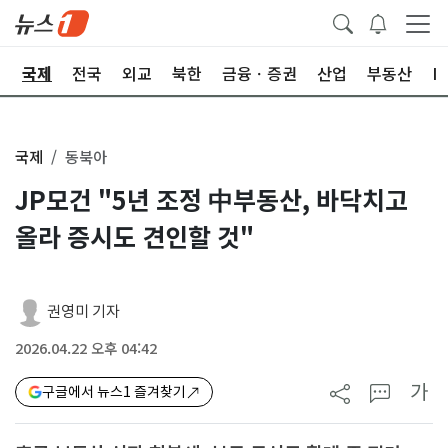
제
국제
전국
외교
북한
금융ㆍ증권
산업
부동산
I
국제
동북아
JP모건 "5년 조정 中부동산, 바닥치고
올라 증시도 견인할 것"
권영미 기자
2026.04.22 오후 04:42
가
구글에서 뉴스1 즐겨찾기