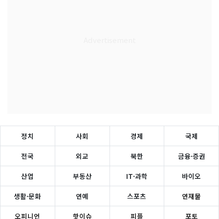
정치
사회
경제
국제
전국
외교
북한
금융·증권
산업
부동산
IT·과학
바이오
생활·문화
연예
스포츠
연재물
오피니언
핫이슈
피플
포토