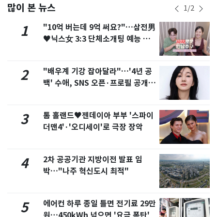
많이 본 뉴스
1
/
2
"10억 버는데 9억 써요?"…삼전男
1
♥닉스女 3:3 단체소개팅 예능 화
제
"배우계 기강 잡아달라"…'4년 공
2
백' 수애, SNS 오픈·프로필 공개
화제
톰 홀랜드♥젠데이아 부부 '스파이
3
더맨4'·'오디세이'로 극장 장악
2차 공공기관 지방이전 발표 임
4
박…"나주 혁신도시 최적"
에어컨 하루 종일 틀면 전기료 29만
5
원…450kWh 넘으면 '요금 폭탄'