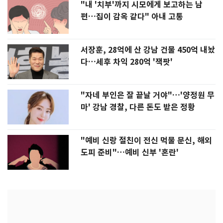
"내 '치부'까지 시모에게 보고하는 남
편…집이 감옥 같다" 아내 고통
서장훈, 28억에 산 강남 건물 450억 내놨
다…세후 차익 280억 '잭팟'
"자네 부인은 잘 끝날 거야"…'양정원 무
마' 강남 경찰, 다른 돈도 받은 정황
"예비 신랑 절친이 전신 먹물 문신, 해외
도피 준비"…예비 신부 '혼란'