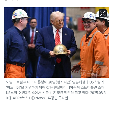
도널드 트럼프 미국 대통령이 30일(현지시간) 일본제철과 US스틸의
'파트너십'을 기념하기 위해 찾은 펜실베이니아주 웨스트미플린 소재
US스틸-어빈제철소에서 선물 받은 황금 헬맷을 들고 있다. 2025.05.3
0 ⓒ AFP=뉴스1 ⓒ News1 류정민 특파원