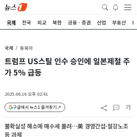
제
국제
전국
외교
북한
금융ㆍ증권
산업
부동산
I
국제
동북아
트럼프 US스틸 인수 승인에 일본제철 주
가 5% 급등
2025.06.16 오후 02:41
가
구글에서 뉴스1 즐겨찾기
불확실성 해소에 매수세 몰려…美 경영간섭·철강노조
등 과제