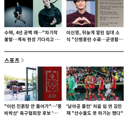
수애, 4년 공백 왜…"차기작
이신영, 뒤늦게 알린 입대 소
불발…계속 편성 기다리고 있
식 "신병훈련 수료…군생활
다"
집중"
스포츠
"이런 진흙탕 안 들어가"…'풍
'남아공 졸전' 처음 입 연 김민
비박산' 축구협회장 후보 '실
재 "선수들도 못 하기는 했다"
종'