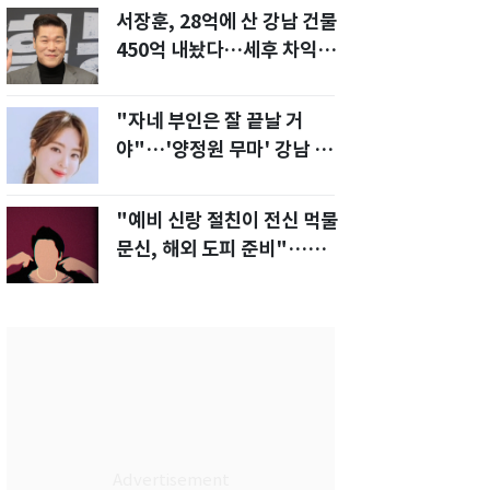
서장훈, 28억에 산 강남 건물
450억 내놨다…세후 차익
280억 '잭팟'
"자네 부인은 잘 끝날 거
야"…'양정원 무마' 강남 경
찰, 다른 돈도 받은 정황
"예비 신랑 절친이 전신 먹물
문신, 해외 도피 준비"…예비
신부 '혼란'