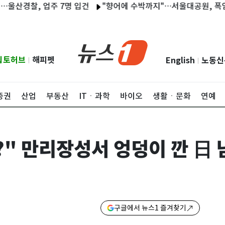
경찰, 업주 7명 입건
"향어에 수박까지"…서울대공원, 폭염 속 동
립토허브
해피펫
English
노동신
|
|
증권
산업
부동산
ITㆍ과학
바이오
생활ㆍ문화
연예
?" 만리장성서 엉덩이 깐 日 
구글에서 뉴스1 즐겨찾기