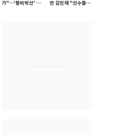
가"…'풍비박산' 축
연 김민재 "선수들도
구협회장 후보 '실종'
못 하기는 했다"