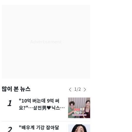
대구
38
℃
인천
36
℃
광주
37
℃
대전
36
℃
울산
34
℃
강릉
31
℃
제주
30
℃
많이 본 뉴스
1
/
2
"10억 버는데 9억 써
에어컨 하루
1
6
요?"…삼전男♥닉스女
전기료 29만
3:3 단체소개팅 예능 화
450kWh 
제
폭탄'
"배우계 기강 잡아달
"캐리비안 
2
7