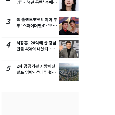
라"…'4년 공백' 수애,
의실에 남자
SNS 오픈·프로필 공개
요"…경찰 
화제
톰 홀랜드♥젠데이아 부
2600만명 
3
8
부 '스파이더맨4'·'오디
나나킥 베이
세이'로 극장 장악
의 깜짝 선물
서장훈, 28억에 산 강남
축구협회, 
4
9
건물 450억 내놨다…세
들 10여명 대
후 차익 280억 '잭팟'
대' 의혹…
픽 예선 등
2차 공공기관 지방이전
美 상원 클
5
10
발표 임박…"나주 혁신
리 난항…민
도시 최적"
·AML 보완