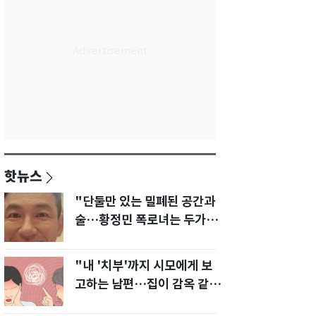
핫뉴스
"단둘만 있는 밀폐된 공간과
술…황정민 폭로녀는 두가지
에 집착했다"
"내 '치부'까지 시모에게 보
고하는 남편…집이 감옥 같
다" 아내 고통