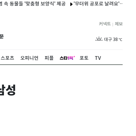
물들 '맞춤형 보양식' 제공
'무더위 공포로 날려요'…충주 '호러 
제주
30
℃
서울
37
℃
커넥트
제보
|
부산
35
℃
문
대구
38
℃
인천
36
℃
스포츠
오피니언
피플
포토
TV
광주
37
℃
대전
36
℃
남성
울산
34
℃
강릉
31
℃
제주
30
℃
서울
37
℃
부산
35
℃