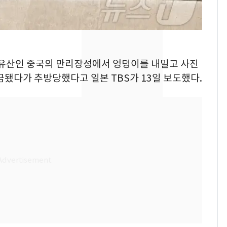
의실에 남자가 있어
요"…경찰 수사
2600만명 사로잡은 '바
8
나나킥 베이비'…농심
문화유산인 중국의 만리장성에서 엉덩이를 내밀고 사진
의 깜짝 선물
금됐다가 추방당했다고 일본 TBS가 13일 보도했다.
축구협회, 외국인 심판
9
들 10여명 대상 '성 접
대' 의혹…월드컵·올림
픽 예선 등
美 상원 클래리티법 처
10
리 난항…민주당 "윤리
·AML 보완 우선"