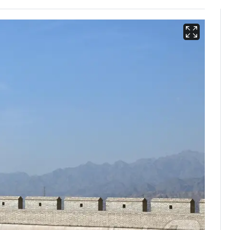
에어컨 하루 종일 틀면
6
전기료 29만 원…
450kWh 넘으면 '요금
폭탄'
"캐리비안 베이 여자 탈
7