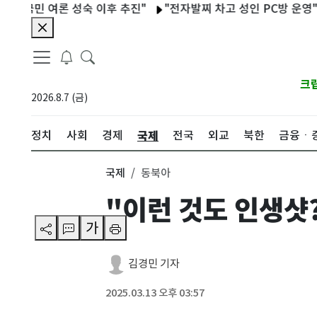
국민 여론 성숙 이후 추진"
"전자발찌 차고 성인 PC방 운영"…울산
크
2026.8.7 (금)
국제
정치
사회
경제
전국
외교
북한
금융ㆍ
국제
동북아
"이런 것도 인생샷
가
김경민 기자
2025.03.13 오후 03:57