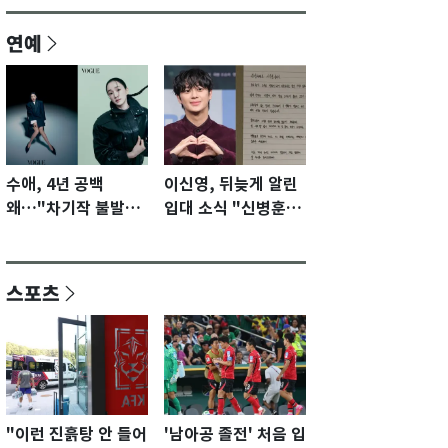
연예
수애, 4년 공백
이신영, 뒤늦게 알린
왜…"차기작 불발…
입대 소식 "신병훈련
계속 편성 기다리고
수료…군생활 집중"
있다"
스포츠
"이런 진흙탕 안 들어
'남아공 졸전' 처음 입