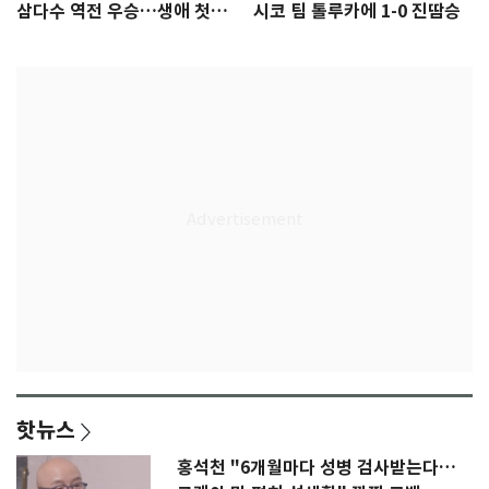
삼다수 역전 우승…생애 첫승
시코 팀 톨루카에 1-0 진땀승
감격
핫뉴스
홍석천 "6개월마다 성병 검사받는다…