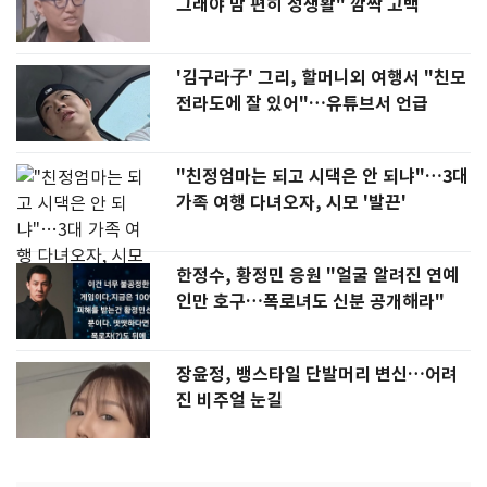
그래야 맘 편히 성생활" 깜짝 고백
'김구라子' 그리, 할머니외 여행서 "친모
전라도에 잘 있어"…유튜브서 언급
"친정엄마는 되고 시댁은 안 되냐"…3대
가족 여행 다녀오자, 시모 '발끈'
한정수, 황정민 응원 "얼굴 알려진 연예
인만 호구…폭로녀도 신분 공개해라"
장윤정, 뱅스타일 단발머리 변신…어려
진 비주얼 눈길