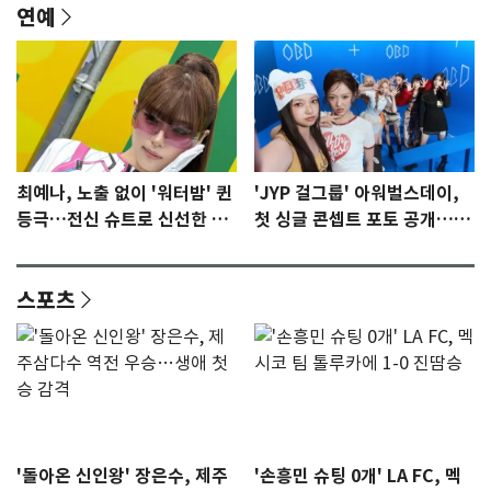
연예
최예나, 노출 없이 '워터밤' 퀸
'JYP 걸그룹' 아워벌스데이,
등극…전신 슈트로 신선한 충
첫 싱글 콘셉트 포토 공개…청
격 [N샷]
량·키치
스포츠
'돌아온 신인왕' 장은수, 제주
'손흥민 슈팅 0개' LA FC, 멕