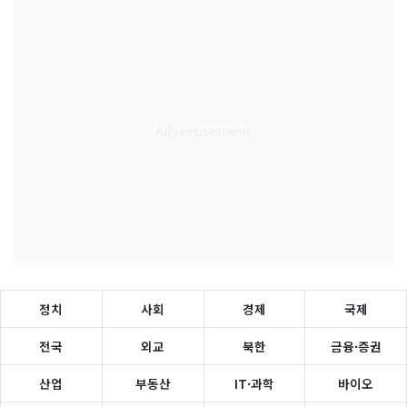
정치
사회
경제
국제
전국
외교
북한
금융·증권
산업
부동산
IT·과학
바이오