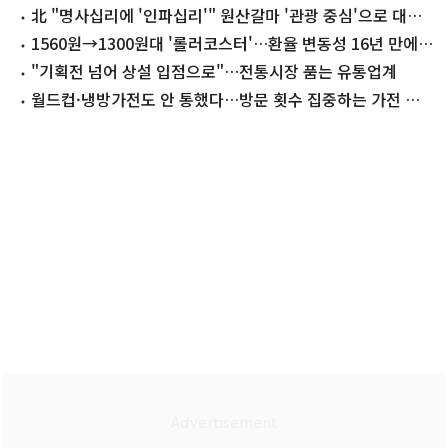
요"
北 "명사십리에 '인파십리'" 원산갈마 '관광 중심'으로 대대
적 선전
1560원→1300원대 '롤러코스터'…환율 변동성 16년 만에
최대
"기획전 넘어 상설 입점으로"…전통시장 품는 유통업계
월드컵·냉방가전도 안 통했다…방문 횟수 집중하는 가전 양
판점