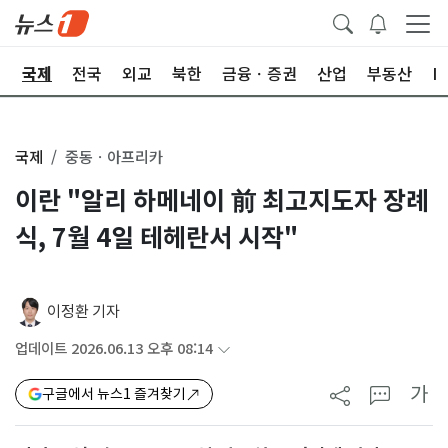
제
국제
전국
외교
북한
금융ㆍ증권
산업
부동산
I
국제
중동ㆍ아프리카
이란 "알리 하메네이 前 최고지도자 장례
식, 7월 4일 테헤란서 시작"
이정환 기자
업데이트 2026.06.13 오후 08:14
가
구글에서 뉴스1 즐겨찾기