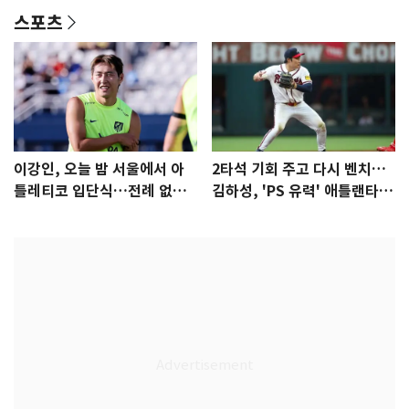
스포츠
이강인, 오늘 밤 서울에서 아
2타석 기회 주고 다시 벤치…
틀레티코 입단식…전례 없는
김하성, 'PS 유력' 애틀랜타에
특급대우
자리 있나