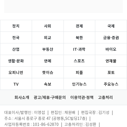
정치
사회
경제
국제
전국
외교
북한
금융·증권
산업
부동산
IT·과학
바이오
생활·문화
연예
스포츠
연재물
오피니언
핫이슈
피플
포토
TV
속보
인기뉴스
주요뉴스
회사소개
광고/제휴·구매문의
이용약관·정책
고충처리
대표이사/발행인 : 이영섭
|
편집인 : 채원배
|
편집국장 : 김기성
|
주소 : 서울시 종로구 종로 47 (공평동,SC빌딩17층)
|
사업자등록번호 : 101-86-62870
|
고충처리인 : 김성환
|