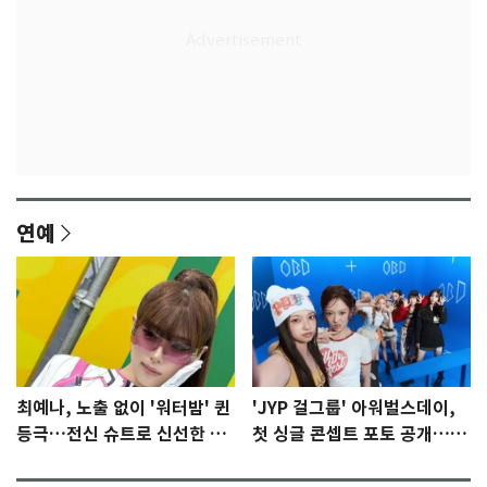
연예
최예나, 노출 없이 '워터밤' 퀸
'JYP 걸그룹' 아워벌스데이,
등극…전신 슈트로 신선한 충
첫 싱글 콘셉트 포토 공개…청
격 [N샷]
량·키치