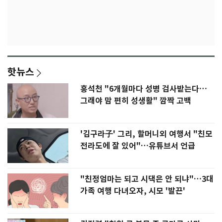
핫뉴스
홍석천 "6개월마다 성병 검사받는다…
그래야 맘 편히 성생활" 깜짝 고백
'김구라子' 그리, 할머니외 여행서 "친모
전라도에 잘 있어"…유튜브서 언급
"친정엄마는 되고 시댁은 안 되냐"…3대
가족 여행 다녀오자, 시모 '발끈'