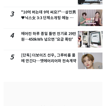
서 언급
"10억 버는데 9억 써요?"…삼전男
3
♥닉스女 3:3 단체소개팅 예능 화
제
에어컨 하루 종일 틀면 전기료 29만
4
원…450kWh 넘으면 '요금 폭탄'
[단독] 더보이즈 선우, 그루비룸 품
5
에 안긴다…앳에어리어와 전속계약