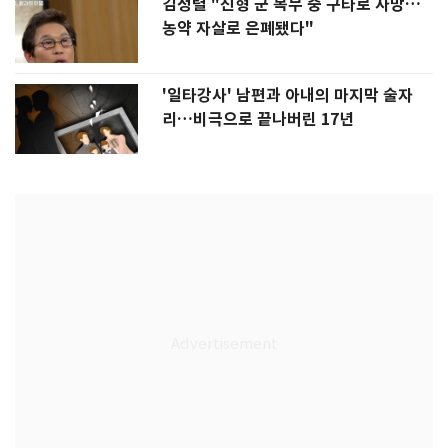
김정렬 "친형 군 복무 중 구타로 사망…
농약 자살로 은폐됐다"
'일타강사' 남편과 아내의 마지막 술자
리…비극으로 끝나버린 17년