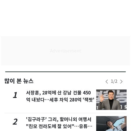
많이 본 뉴스
1
/
2
서장훈, 28억에 산 강남 건물 450
1
억 내놨다…세후 차익 280억 '잭팟'
'김구라子' 그리, 할머니외 여행서
2
"친모 전라도에 잘 있어"…유튜브