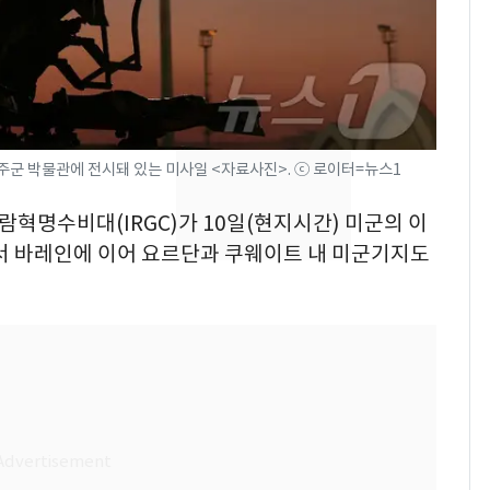
친 생리혈' 냉동고 보
관…"자궁 내부 궁금
해"
'일타강사' 남편과 아내
8
의 마지막 술자리…비극
으로 끝나버린 17년
주군 박물관에 전시돼 있는 미사일 <자료사진>. ⓒ 로이터=뉴스1
[단독] 경찰, '김부장'
9
제작사 회장 수사…자본
슬람혁명수비대(IRGC)가 10일(현지시간) 미군의 이
시장법 위반 의혹
에서 바레인에 이어 요르단과 쿠웨이트 내 미군기지도
13호 태풍 '돌핀' 日오
10
키나와·가고시마현 접
근…26만명 대피령