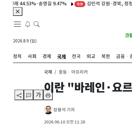
 44.53%·송영길 9.47%
김민석 강원·경북, 정청래 대
속보
크
2026.8.9 (일)
국제
정치
사회
경제
전국
외교
북한
금융ㆍ
국제
중동ㆍ아프리카
이란 "바레인·요
가
장용석 기자
2026.06.10 오전 11:28