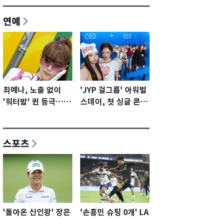
연예
최예나, 노출 없이
'JYP 걸그룹' 아워벌
'워터밤' 퀸 등극…전
스데이, 첫 싱글 콘셉
신 슈트로 신선한 충
트 포토 공개…청량·
격 [N샷]
키치
스포츠
'돌아온 신인왕' 장은
'손흥민 슈팅 0개' LA