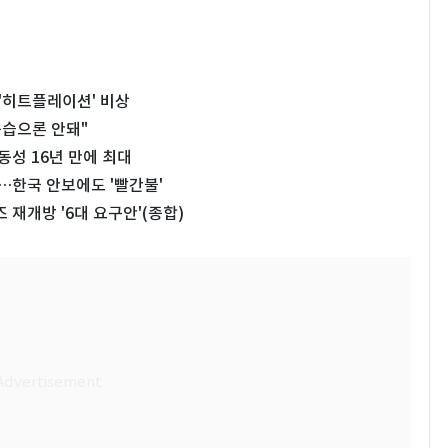
'히트플레이션' 비상
공습으론 안돼"
동성 16년 만에 최대
…한국 안보에도 '빨간불'
재개방 '6대 요구안'(종합)