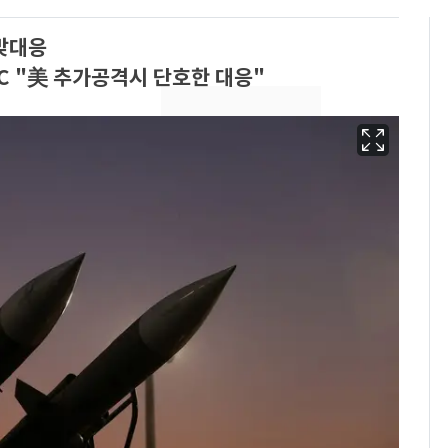
 맞대응
C "美 추가공격시 단호한 대응"
'심판 성접대'가 끝 아니
6
었다…축구협회장 출장
에 부인 3회 동반 '펑펑'
회춘실험 억만장자, '여
7