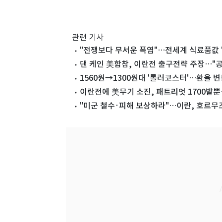
관련 기사
"전쟁보다 무서운 폭염"…전세계 식료품값 
댄 케인 美합참, 이란전 출구전략 주장…"
1560원→1300원대 '롤러코스터'…환율 변
이란전에 美무기 소진, 패트리엇 1700발뿐
"미군 철수·피해 보상하라"…이란, 호르무즈 