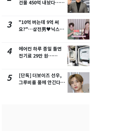
건물 450억 내놨다…세
친 생리혈' 냉동고 보
후 차익 280억 '잭팟'
관…"자궁 
해"
"10억 버는데 9억 써
'일타강사' 
3
8
요?"…삼전男♥닉스女
의 마지막 
3:3 단체소개팅 예능 화
으로 끝나버린
제
에어컨 하루 종일 틀면
[단독] 경찰,
4
9
전기료 29만 원…
제작사 회장
450kWh 넘으면 '요금
시장법 위반
폭탄'
[단독] 더보이즈 선우,
13호 태풍 '
5
10
그루비룸 품에 안긴다…
키나와·가고
앳에어리어와 전속계약
근…26만명