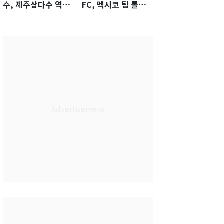
수, 제주삼다수 역전
FC, 멕시코 팀 톨루
우승…생애 첫승 감
카에 1-0 진땀승
격