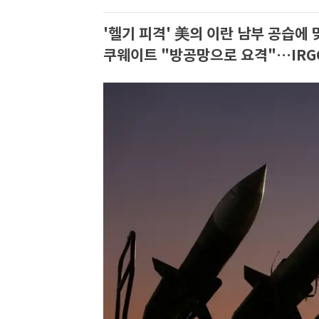
'헬기 피격' 美의 이란 남부 공습에
쿠웨이트 "방공망으로 요격"…IRG