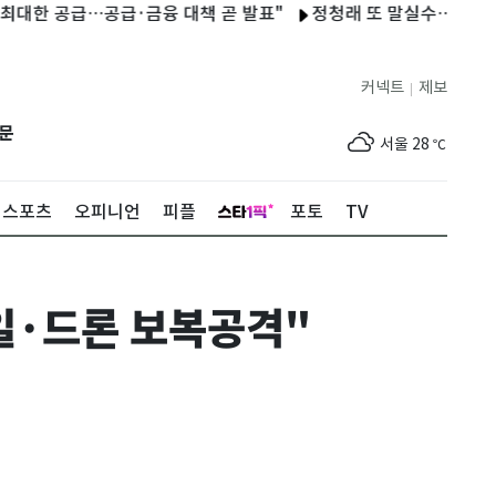
공급…공급·금융 대책 곧 발표"
정청래 또 말실수…"이명박 임기
커넥트
제보
|
제주
29
℃
문
서울
28
℃
부산
25
℃
스포츠
오피니언
피플
포토
TV
대구
28
℃
인천
30
℃
일·드론 보복공격"
광주
33
℃
대전
30
℃
울산
24
℃
강릉
22
℃
제주
29
℃