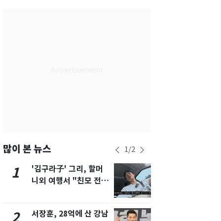
서울
28
℃
부산
25
℃
대구
28
℃
인천
30
℃
광주
33
℃
대전
30
℃
울산
24
℃
강릉
22
℃
많이 본 뉴스
1
/
2
제주
29
℃
'김구라子' 그리, 할머
'심판 성접대
1
6
니외 여행서 "친모 전라
었다…축구
도에 잘 있어"…유튜브
에 부인 3회 
서 언급
서장훈, 28억에 산 강남
회춘실험 억만
2
7