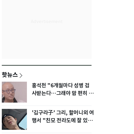
핫뉴스
홍석천 "6개월마다 성병 검
사받는다…그래야 맘 편히 성
생활" 깜짝 고백
'김구라子' 그리, 할머니외 여
행서 "친모 전라도에 잘 있
어"…유튜브서 언급