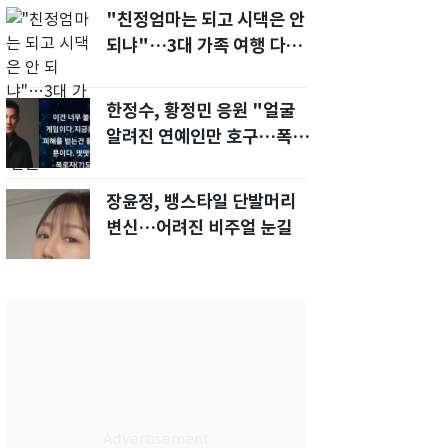
"친정엄마는 되고 시댁은 안
되냐"…3대 가족 여행 다녀
오자, 시모 '발끈'
한정수, 황정민 응원 "얼굴
알려진 연예인만 호구…폭로
녀도 신분 공개해라"
장윤정, 뱅스타일 단발머리
변신…어려진 비주얼 눈길