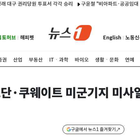
구 권리당원 투표서 각각 승리
구윤철 "비아파트·공공임대 최대한 
립토허브
해피펫
English
노동신
|
|
증권
산업
부동산
ITㆍ과학
바이오
생활ㆍ문화
연예
르단·쿠웨이트 미군기지 미사
구글에서 뉴스1 즐겨찾기