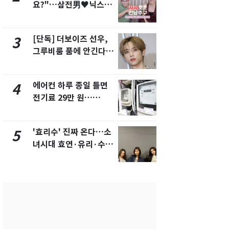
요?"…삼전男♥닉스女
속…전국 곳곳
3:3 단체소개팅 예능 화
날씨]
제
[단독] 더보이즈 선우,
[단독]중수
3
8
그루비룸 품에 안긴다…
수사관 경력
앳에어리어와 전속계약
진…법무사·
택' 유지
에어컨 하루 종일 틀면
"캐리비안 
4
9
전기료 29만 원…
의실에 남자
450kWh 넘으면 '요금
요"…경찰 
폭탄'
'효리수' 진짜 온다…소
[단독] 경찰,
5
10
녀시대 효연·유리·수영
제작사 회장
유닛 출격 [N이슈]
시장법 위반