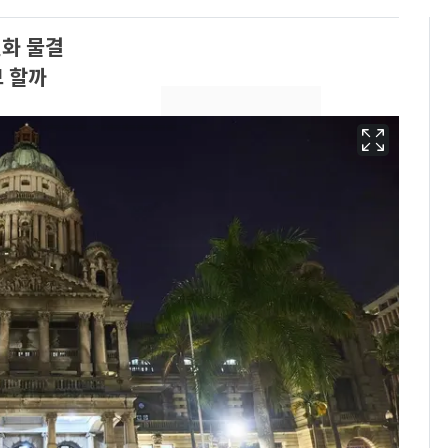
화 물결
 할까
13호 태풍 '돌핀' 日오
6
키나와·가고시마현 접
근…26만명 대피령
낮 최고 37도 폭염 계
7