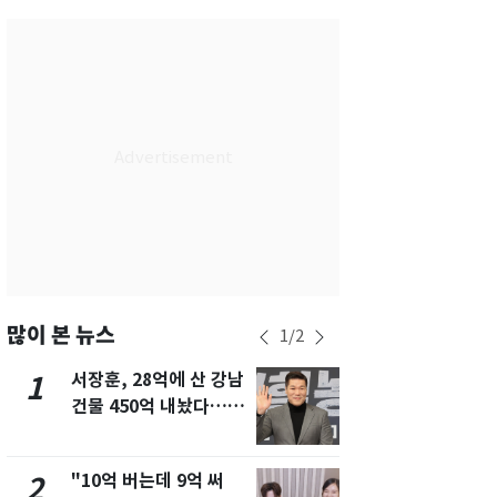
서울
34
℃
부산
33
℃
대구
32
℃
인천
36
℃
광주
34
℃
대전
36
℃
울산
32
℃
강릉
21
℃
많이 본 뉴스
1
/
2
제주
30
℃
서장훈, 28억에 산 강남
13호 태풍 '
1
6
건물 450억 내놨다…세
키나와·가고
후 차익 280억 '잭팟'
근…26만명
"10억 버는데 9억 써
낮 최고 37
2
7