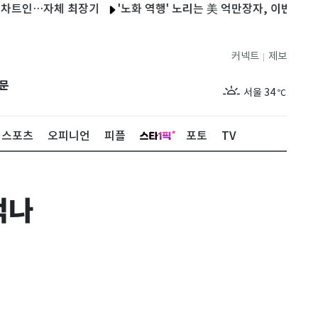
인…자체 최장기
'노화 역행' 노리는 美 억만장자, 이번엔 여친 생리
커넥트
제보
|
제주
30
℃
문
서울
34
℃
부산
33
℃
스포츠
오피니언
피플
포토
TV
대구
32
℃
인천
36
℃
꺾나
광주
34
℃
대전
36
℃
울산
32
℃
강릉
21
℃
제주
30
℃