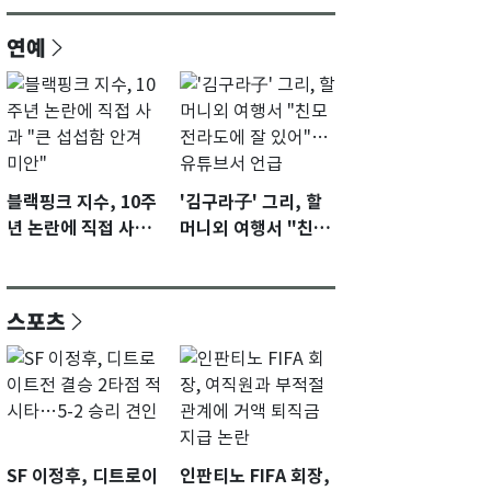
연예
블랙핑크 지수, 10주
'김구라子' 그리, 할
년 논란에 직접 사과
머니외 여행서 "친모
"큰 섭섭함 안겨 미
전라도에 잘 있어"…
안"
유튜브서 언급
스포츠
SF 이정후, 디트로이
인판티노 FIFA 회장,