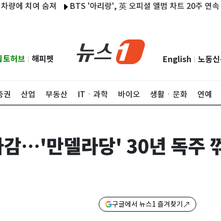
치여 숨져
BTS '아리랑', 英 오피셜 앨범 차트 20주 연속 차트
립토허브
해피펫
English
노동신
|
|
증권
산업
부동산
ITㆍ과학
바이오
생활ㆍ문화
연예
마감…'만델라당' 30년 독주 
구글에서 뉴스1 즐겨찾기