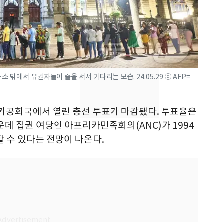
속…전국 곳곳 비 [오늘
날씨]
[단독]중수청 가는 검찰
8
수사관 경력 합산 추
진…법무사·집행관 '혜
택' 유지
밖에서 유권자들이 줄을 서서 기다리는 모습. 24.05.29 ⓒ AFP=
"캐리비안 베이 여자 탈
9
의실에 남자가 있어
요"…경찰 수사
리카공화국에서 열린 총선 투표가 마감됐다. 투표율은
운데 집권 여당인 아프리카민족회의(ANC)가 1994
[단독] 경찰, '김부장'
10
할 수 있다는 전망이 나온다.
제작사 회장 수사…자본
시장법 위반 의혹