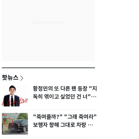
핫뉴스
황정민의 또 다른 팬 등장 "지
독히 엮이고 싶었던 건 너" 폭
로녀 직격
"죽여줄까?" "그래 죽여라"
보행자 향해 그대로 차량 돌진
한 운전자[영상]