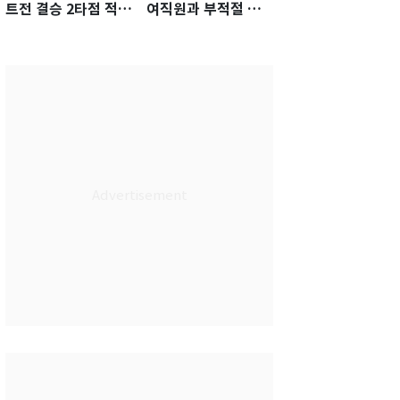
트전 결승 2타점 적시
여직원과 부적절 관
타…5-2 승리 견인
계에 거액 퇴직금 지
급 논란