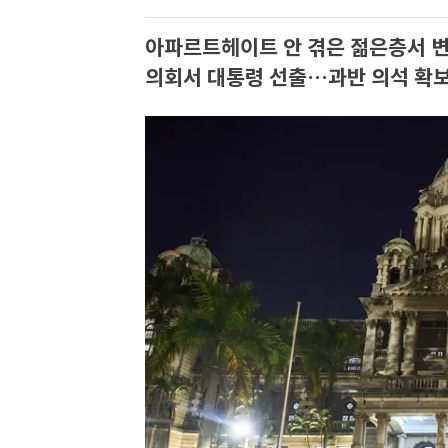
아파르트헤이트 안 겪은 젊은층서 변
의회서 대통령 선출…과반 의석 확보