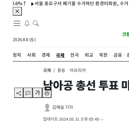
.6%↑
서울 종로구서 폐기물 수거하던 환경미화원, 수거 차량에 
크
2026.8.8 (토)
국제
정치
사회
경제
전국
외교
북한
금융ㆍ
국제
중동ㆍ아프리카
남아공 총선 투표 
가
김예슬 기자
업데이트 2024.05.31 오후 05:48