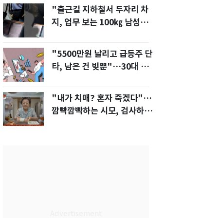
"출근길 지하철서 두자리 차
지, 업무 보는 100㎏ 남성…
부딪히면 신경질"
"5500만원 날리고 급등주 단
타, 남은 건 빚뿐"…30대 여
성 파혼 위기
"내가 치매? 혼자 죽겠다"…
깜빡깜빡하는 시모, 검사하라
하자 '발끈'