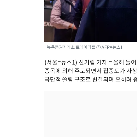
뉴욕증권거래소 트레이더들 ⓒ AFP=뉴스1
(서울=뉴스1) 신기림 기자 = 올해 들
종목에 의해 주도되면서 집중도가 사상 
극단적 쏠림 구조로 변질되며 오히려 