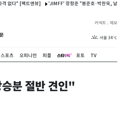
" [팩트앤뷰]
'JIMFF' 장항준 "봉준호·박찬욱, 날 좋아하는 
커넥트
제보
|
제주
30
℃
문
서울
34
℃
부산
33
℃
스포츠
오피니언
피플
포토
TV
대구
34
℃
인천
35
℃
상승분 절반 견인"
광주
34
℃
대전
34
℃
울산
32
℃
강릉
30
℃
제주
30
℃