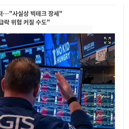
최저…"사실상 빅테크 장세"
급락 위험 커질 수도"
경기 광주 아파트 화단
6
서 40대 女 숨진 채 발
견…시신 옆엔 '이불'
"사실상 부도 상태"…
7