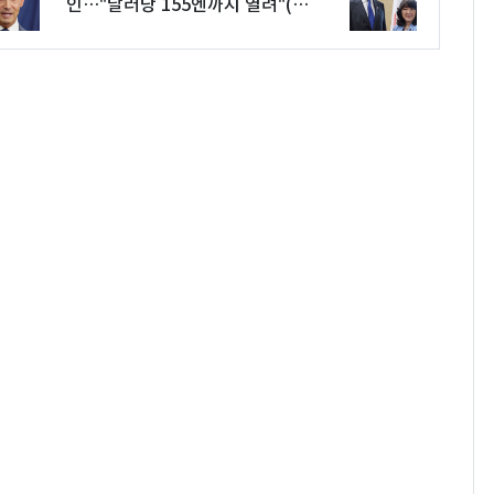
인…"달러당 155엔까지 열려"(종
합)