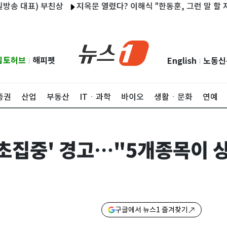
표) 부친상
지옥문 열렸다? 이해식 "한동훈, 그런 말 할 자격 없다
립토허브
해피펫
English
노동신
|
|
증권
산업
부동산
ITㆍ과학
바이오
생활ㆍ문화
연예
'초집중' 경고…"5개종목이 
구글에서 뉴스1 즐겨찾기