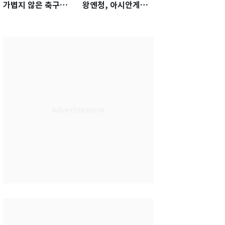
가볍지 않은 축구대
왕옌청, 아시안게임
표팀 '임시 감독' 무게
서 한국전 '표적 등판'
가능성