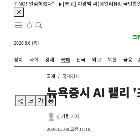
? NO! 열심히했다"
[부고] 이광백 씨(데일리NK·국민통일방송 대
크
2026.8.6 (목)
국제
정치
사회
경제
전국
외교
북한
금융ㆍ
국제
국제경제
뉴욕증시 AI 랠리 
가
신기림 기자
2026.05.08 오전 11:19