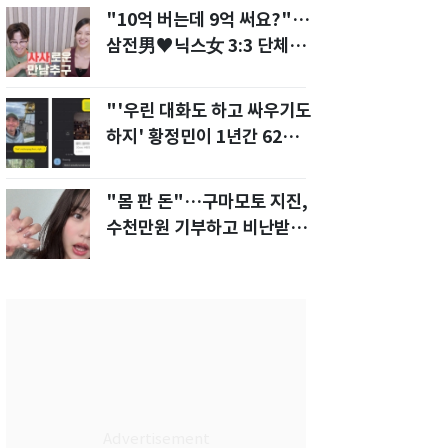
"10억 버는데 9억 써요?"…
삼전男♥닉스女 3:3 단체소
개팅 예능 화제
"'우린 대화도 하고 싸우기도
하지' 황정민이 1년간 62차례
먼저 전화"
"몸 판 돈"…구마모토 지진,
수천만원 기부하고 비난받은
성인물 배우