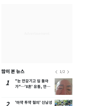
서울
34
℃
부산
33
℃
대구
34
℃
인천
35
℃
광주
34
℃
대전
34
℃
울산
32
℃
강릉
30
℃
많이 본 뉴스
1
/
2
제주
30
℃
"눈 안감기고 입 돌아
경기 광주 
1
6
가"…'8혼' 유퉁, 안면
서 40대 女 
마비 근황 유튜브서 공
견…시신 옆엔
개
'마약 투약 혐의' 신남성
"사실상 부
2
7