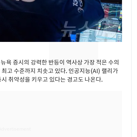
추미애 경기지사, '재정
비상 상황' 선언
삼성전자·SK하이닉스
8
"주주 환원 의미 있게
확대할 것" 약속
"하늘로 떠난 딸과의 약
9
속"…이현주 경사, 세
어 뉴욕 증시의 강력한 반등이 역사상 가장 적은 수의
번째 모발 기부
최고 수준까지 치솟고 있다. 인공지능(AI) 랠리가
증시 취약성을 키우고 있다는 경고도 나온다.
[단독] 아내 가출하자
10
성매매 여성 부르고 영
아 때려 살해한 친부, 중
형