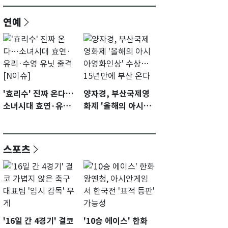
연예
'효리수' 진짜 온다…
양자경, 부산국제영
소녀시대 효연·유리·
화제 '올해의 아시아
수영 유닛 출격 [N이
영화인상' 수상…15
슈]
년만에 부산 온다
스포츠
'16일 간 4경기' 결코
'10승 에이스' 한화