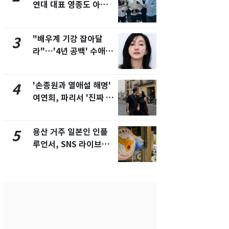
연대 대표 영종도 아파
추미애 경기지
트서 숨진 채 발견
비상 상황' 
"배우계 기강 잡아달
삼성전자·S
3
8
라"…'4년 공백' 수애,
"주주 환원 
SNS 오픈·프로필 공개
확대할 것" 
화제
'손종원과 열애설 해명'
"하늘로 떠
4
9
여연희, 파리서 '진짜 연
속"…이현주
인'과 입맞춤…훈남이
번째 모발 
네 [N샷]
용산 거주 일본인 인플
[단독] 아내
5
10
루언서, SNS 라이브방
성매매 여성
송 도중 사망
아 때려 살해
형