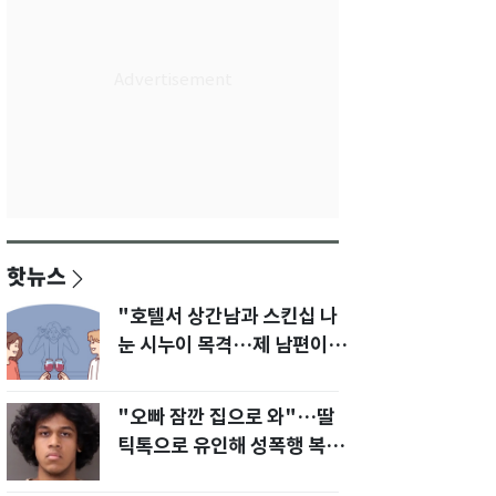
핫뉴스
"호텔서 상간남과 스킨십 나
눈 시누이 목격…제 남편이
입 다물라 하네요"
"오빠 잠깐 집으로 와"…딸
틱톡으로 유인해 성폭행 복수
한 아빠