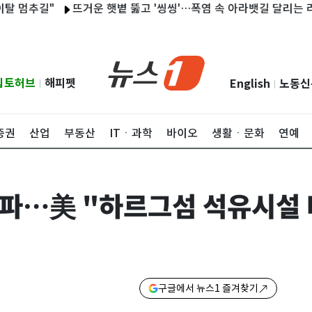
멈추길"
뜨거운 햇볕 뚫고 '씽씽'…폭염 속 아라뱃길 달리는 라이더
립토허브
해피펫
English
노동신
|
|
증권
산업
부동산
ITㆍ과학
바이오
생활ㆍ문화
연예
돌파…美 "하르그섬 석유시설 
구글에서 뉴스1 즐겨찾기