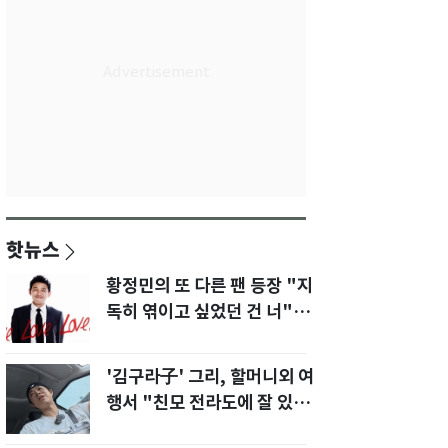
핫뉴스
황정민의 또 다른 팬 등장 "지
독히 엮이고 싶었던 건 너" 폭
로녀 직격
'김구라子' 그리, 할머니외 여
행서 "친모 전라도에 잘 있
어"…유튜브서 언급