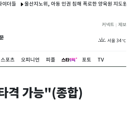
들
울산지노위, 아동 인권 침해 폭로한 양육원 지도원 해고 '부당'
커넥트
제보
|
제주
29
℃
문
서울
34
℃
부산
32
℃
스포츠
오피니언
피플
포토
TV
대구
31
℃
인천
36
℃
타격 가능"(종합)
광주
33
℃
대전
30
℃
울산
31
℃
강릉
21
℃
제주
29
℃