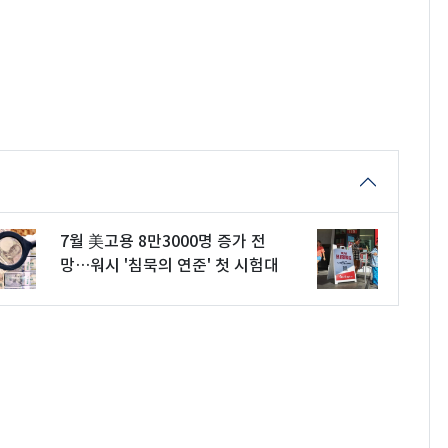
7월 美고용 8만3000명 증가 전
망…워시 '침묵의 연준' 첫 시험대