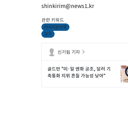
shinkirim@news1.kr
관련 키워드
미국이란전쟁
유가
신기림 기자
골드만 "미·일 엔화 공조, 달러 기
축통화 지위 흔들 가능성 낮아"