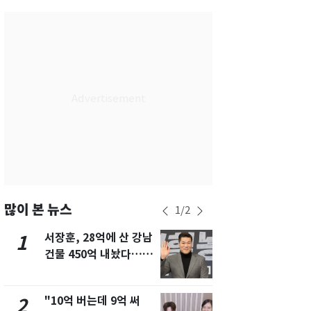
서울
34
℃
부산
32
℃
대구
31
℃
인천
36
℃
광주
33
℃
대전
30
℃
울산
31
℃
강릉
21
℃
많이 본 뉴스
1
/
2
제주
29
℃
서장훈, 28억에 산 강남
13호 태풍 '
1
6
건물 450억 내놨다…세
키나와·가고
후 차익 280억 '잭팟'
근…26만명
"10억 버는데 9억 써
낮 최고 37
2
7