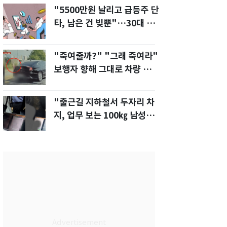
"5500만원 날리고 급등주 단
타, 남은 건 빚뿐"…30대 여
성 파혼 위기
"죽여줄까?" "그래 죽여라"
보행자 향해 그대로 차량 돌진
한 운전자[영상]
"출근길 지하철서 두자리 차
지, 업무 보는 100㎏ 남성…
부딪히면 신경질"