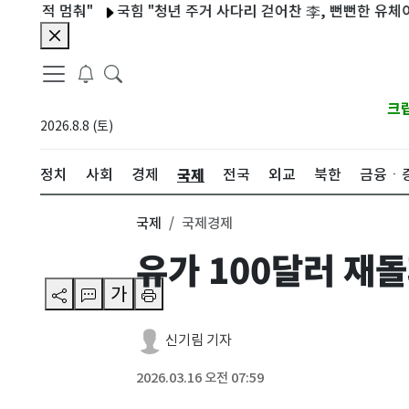
선적 멈춰"
국힘 "청년 주거 사다리 걷어찬 李, 뻔뻔한 유체이탈 
크
2026.8.8 (토)
국제
정치
사회
경제
전국
외교
북한
금융ㆍ
국제
국제경제
유가 100달러 재
가
신기림 기자
2026.03.16 오전 07:59