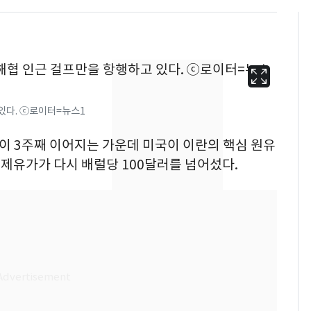
있다. ⓒ로이터=뉴스1
쟁이 3주째 이어지는 가운데 미국이 이란의 핵심 원유
제유가가 다시 배럴당 100달러를 넘어섰다.
13호 태풍 '돌핀' 日오
6
키나와·가고시마현 접
근…26만명 대피령
낮 최고 37도 폭염 계
7