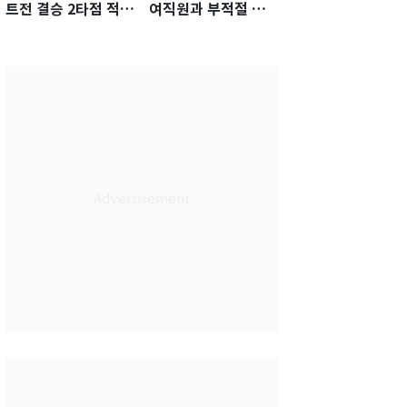
트전 결승 2타점 적시
여직원과 부적절 관
타…5-2 승리 견인
계에 거액 퇴직금 지
급 논란