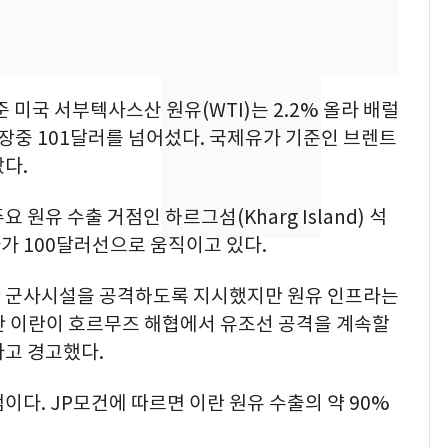
속…전국 곳곳 비 [오늘
날씨]
[단독]중수청 가는 검찰
8
수사관 경력 합산 추
준 미국 서부텍사스산 원유(WTI)는 2.2% 올라 배럴
진…법무사·집행관 '혜
I는 장중 101달러를 넘어섰다. 국제유가 기준인 브렌트
택' 유지
랐다.
[단독] 경찰, '김부장'
9
제작사 회장 수사…자본
시장법 위반 의혹
원유 수출 거점인 하르그섬(Kharg Island) 석
가 100달러선으로 움직이고 있다.
"캐리비안 베이 여자 탈
10
의실에 남자가 있어
란 군사시설을 공격하도록 지시했지만 원유 인프라는
요"…경찰 수사
만 이란이 호르무즈 해협에서 유조선 공격을 계속할
다고 경고했다.
이다. JP모건에 따르면 이란 원유 수출의 약 90%