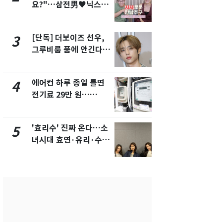
요?"…삼전男♥닉스女
속…전국 곳곳
3:3 단체소개팅 예능 화
날씨]
제
[단독] 더보이즈 선우,
[단독]중수
3
8
그루비룸 품에 안긴다…
수사관 경력
앳에어리어와 전속계약
진…법무사·
택' 유지
에어컨 하루 종일 틀면
[단독] 경찰,
4
9
전기료 29만 원…
제작사 회장
450kWh 넘으면 '요금
시장법 위반
폭탄'
'효리수' 진짜 온다…소
"캐리비안 
5
10
녀시대 효연·유리·수영
의실에 남자
유닛 출격 [N이슈]
요"…경찰 