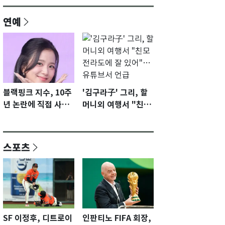
연예
블랙핑크 지수, 10주
'김구라子' 그리, 할
년 논란에 직접 사과
머니외 여행서 "친모
"큰 섭섭함 안겨 미
전라도에 잘 있어"…
안"
유튜브서 언급
스포츠
SF 이정후, 디트로이
인판티노 FIFA 회장,