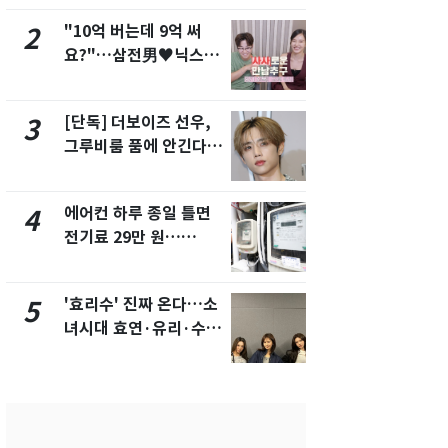
"10억 버는데 9억 써
[단독]중수
2
7
요?"…삼전男♥닉스女
수사관 경력
3:3 단체소개팅 예능 화
진…법무사·
제
택' 유지
[단독] 더보이즈 선우,
낮 최고 37
3
8
그루비룸 품에 안긴다…
속…전국 곳곳
앳에어리어와 전속계약
날씨]
에어컨 하루 종일 틀면
"캐리비안 
4
9
전기료 29만 원…
의실에 남자
450kWh 넘으면 '요금
요"…경찰 
폭탄'
'효리수' 진짜 온다…소
전남광주 화
5
10
녀시대 효연·유리·수영
교통사고로 
유닛 출격 [N이슈]
지…6명 부