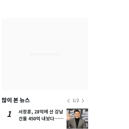
서울
33
℃
부산
33
℃
대구
33
℃
인천
34
℃
광주
33
℃
대전
33
℃
울산
32
℃
강릉
24
℃
제주
32
℃
많이 본 뉴스
1
/
2
서장훈, 28억에 산 강남
13호 태풍 '
1
6
건물 450억 내놨다…세
키나와·가고
후 차익 280억 '잭팟'
근…26만명