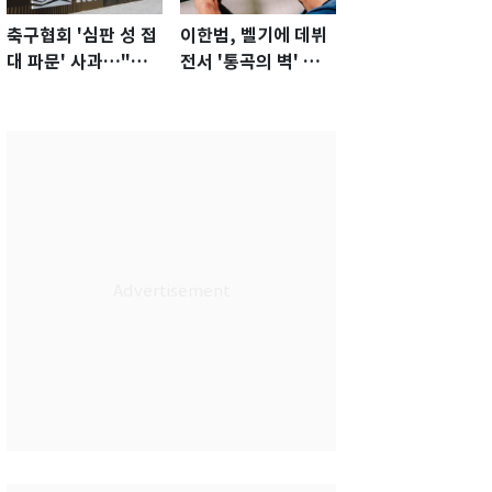
축구협회 '심판 성 접
이한범, 벨기에 데뷔
대 파문' 사과…"참
전서 '통곡의 벽' 활
담한 상황, 쇄신 약
약…경기 최우수선수
속"
선정