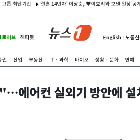
 최단기간
'결혼 14년차' 이상순, ♥이효리와 보낸 일상 공개 [N샷]
립토허브
해피펫
English
노동신
|
|
증권
산업
부동산
ITㆍ과학
바이오
생활ㆍ문화
연예
"…에어컨 실외기 방안에 설치