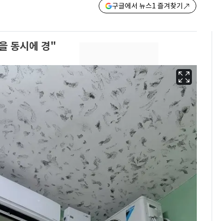
구글에서 뉴스1 즐겨찾기
을 동시에 경"
13호 태풍 '돌핀' 日오
6
키나와·가고시마현 접
근…26만명 대피령