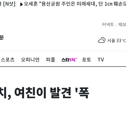
오세훈 "용산공원 주인은 미래세대, 단 1㎝ 훼손도 동의 못해"
커넥트
제보
|
제주
32
℃
문
서울
33
℃
부산
33
℃
스포츠
오피니언
피플
포토
TV
대구
33
℃
인천
34
℃
, 여친이 발견 '폭
광주
33
℃
대전
33
℃
울산
32
℃
강릉
24
℃
제주
32
℃