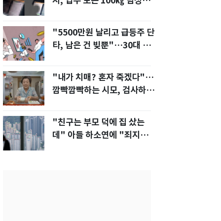
지, 업무 보는 100㎏ 남성…
부딪히면 신경질"
"5500만원 날리고 급등주 단
타, 남은 건 빚뿐"…30대 여
성 파혼 위기
"내가 치매? 혼자 죽겠다"…
깜빡깜빡하는 시모, 검사하라
하자 '발끈'
"친구는 부모 덕에 집 샀는
데" 아들 하소연에 "죄지었
다" 사죄 '먹먹'