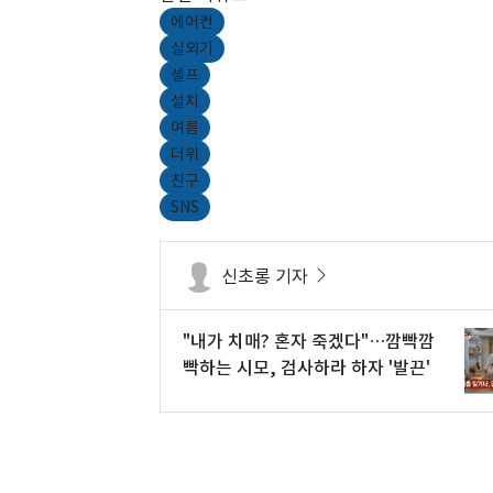
에어컨
실외기
셀프
설치
여름
더위
친구
SNS
신초롱 기자
"내가 치매? 혼자 죽겠다"…깜빡깜
빡하는 시모, 검사하라 하자 '발끈'