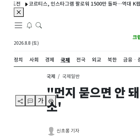
도전
코르티스, 인스타그램 팔로워 1500만 돌파…역대 K팝 그룹
크
2026.8.8 (토)
국제
정치
사회
경제
전국
외교
북한
금융ㆍ
국제
국제일반
"먼지 묻으면 안 돼
가
소'
신초롱 기자