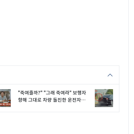
"죽여줄까?" "그래 죽여라" 보행자
향해 그대로 차량 돌진한 운전자
[영상]