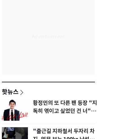
핫뉴스
황정민의 또 다른 팬 등장 "지
독히 엮이고 싶었던 건 너" 폭
로녀 직격
"출근길 지하철서 두자리 차