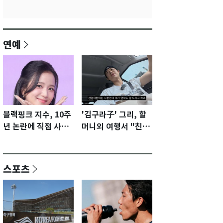
연예
블랙핑크 지수, 10주
'김구라子' 그리, 할
년 논란에 직접 사과
머니외 여행서 "친모
"큰 섭섭함 안겨 미
전라도에 잘 있어"…
안"
유튜브서 언급
스포츠