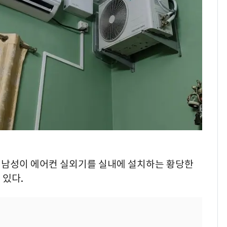
[단독]중수청 가는 검찰
7
수사관 경력 합산 추
진…법무사·집행관 '혜
택' 유지
낮 최고 37도 폭염 계
8
속…전국 곳곳 비 [오늘
날씨]
"캐리비안 베이 여자 탈
9
의실에 남자가 있어
요"…경찰 수사
전남광주 화정역 인근서
10
 한 남성이 에어컨 실외기를 실내에 설치하는 황당한
교통사고로 40대 심정
 있다.
지…6명 부상